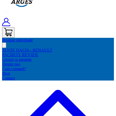
Produse universale
JANTE DACIA - RENAULT
PACHETE REVIZIE
Livrare si garantie
Despre noi
Cum comand?
Blog
Contact