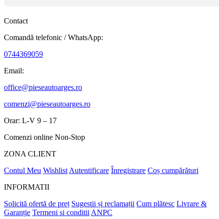
Contact
Comandă telefonic / WhatsApp:
0744369059
Email:
office@pieseautoarges.ro
comenzi@pieseautoarges.ro
Orar: L-V 9 – 17
Comenzi online Non-Stop
ZONA CLIENT
Contul Meu
Wishlist
Autentificare
Înregistrare
Coș cumpărături
INFORMATII
Solicită ofertă de preț
Sugestii și reclamații
Cum plătesc
Livrare &
Garanție
Termeni si conditii
ANPC