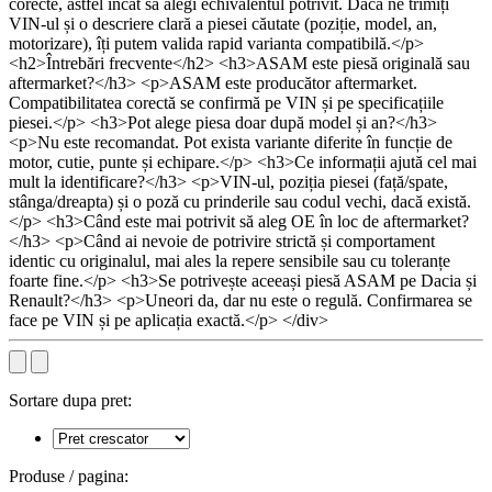
corecte, astfel încât să alegi echivalentul potrivit. Dacă ne trimiți
VIN-ul și o descriere clară a piesei căutate (poziție, model, an,
motorizare), îți putem valida rapid varianta compatibilă.</p>
<h2>Întrebări frecvente</h2> <h3>ASAM este piesă originală sau
aftermarket?</h3> <p>ASAM este producător aftermarket.
Compatibilitatea corectă se confirmă pe VIN și pe specificațiile
piesei.</p> <h3>Pot alege piesa doar după model și an?</h3>
<p>Nu este recomandat. Pot exista variante diferite în funcție de
motor, cutie, punte și echipare.</p> <h3>Ce informații ajută cel mai
mult la identificare?</h3> <p>VIN-ul, poziția piesei (față/spate,
stânga/dreapta) și o poză cu prinderile sau codul vechi, dacă există.
</p> <h3>Când este mai potrivit să aleg OE în loc de aftermarket?
</h3> <p>Când ai nevoie de potrivire strictă și comportament
identic cu originalul, mai ales la repere sensibile sau cu toleranțe
foarte fine.</p> <h3>Se potrivește aceeași piesă ASAM pe Dacia și
Renault?</h3> <p>Uneori da, dar nu este o regulă. Confirmarea se
face pe VIN și pe aplicația exactă.</p> </div>
Sortare dupa pret:
Produse / pagina: