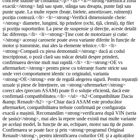
concrete înainte de comandă:</p> <ul> <li><strong>Identifică zona
exactă:</strong> față sau spate, stânga sau dreapta, punte față sau
punte spate. La multe repere (brațe, bielete, amortizoare, rulmenți)
poziția contează.</li> <li><strong>Verifică dimensiunile cheie:
</strong> diametre, lungimi, tip prindere (ochi, tijă, clemă), tip filet
și poziția suporturilor. La piese de suspensie și direcție, aceste detalii
fac diferența.</li> <li><strong>Ține cont de motorizare și cutie:
</strong> aceeași caroserie poate avea variante diferite în funcție de
motor și transmisie, mai ales la elemente tehnice.</li> <li>
<strong>Compară cu piesa demontată:</strong> dacă ai codul
inscripționat, o poză clară sau măcar detalii despre prinderi,
confirmarea devine mult mai rapidă.</li> <li><strong>OE vs
aftermarket:</strong> pentru piese cu toleranțe foarte stricte sau
unde vrei comportament identic cu originalul, varianta
<strong>OE</strong> este de regulă alegerea sigură. Pentru reparații
uzuale și piese de întreținere, un <strong>aftermarket</strong>
corect ales (precum ASAM) poate fi o soluție eficientă, dacă este
confirmată compatibilitatea.</li> </ul> <h2>Compatibilitate Dacia
&amp; Renault</h2> <p>Chiar dacă ASAM este producător
aftermarket, compatibilitatea trebuie confirmată pe configurația
exactă a mașinii. Recomandăm <strong>verificarea după VIN (seria
de șasiu)</strong>, mai ales la repere unde există mai multe variante
pe același model, în funcție de an, echipare, motor sau tip de punte.
Confirmarea se poate face și prin <strong>programul Original
Renault</strong>, pentru identificarea codurilor OE și a aplicațiilor