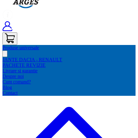
Produse universale
JANTE DACIA - RENAULT
PACHETE REVIZIE
Livrare si garantie
Despre noi
Cum comand?
Blog
Contact