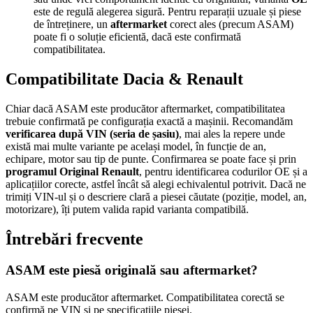
este de regulă alegerea sigură. Pentru reparații uzuale și piese
de întreținere, un
aftermarket
corect ales (precum ASAM)
poate fi o soluție eficientă, dacă este confirmată
compatibilitatea.
Compatibilitate Dacia & Renault
Chiar dacă ASAM este producător aftermarket, compatibilitatea
trebuie confirmată pe configurația exactă a mașinii. Recomandăm
verificarea după VIN (seria de șasiu)
, mai ales la repere unde
există mai multe variante pe același model, în funcție de an,
echipare, motor sau tip de punte. Confirmarea se poate face și prin
programul Original Renault
, pentru identificarea codurilor OE și a
aplicațiilor corecte, astfel încât să alegi echivalentul potrivit. Dacă ne
trimiți VIN-ul și o descriere clară a piesei căutate (poziție, model, an,
motorizare), îți putem valida rapid varianta compatibilă.
Întrebări frecvente
ASAM este piesă originală sau aftermarket?
ASAM este producător aftermarket. Compatibilitatea corectă se
confirmă pe VIN și pe specificațiile piesei.