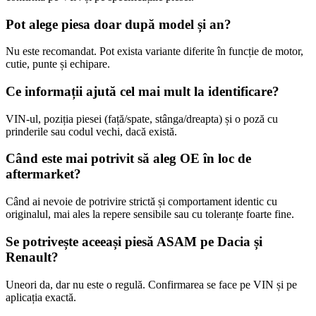
Pot alege piesa doar după model și an?
Nu este recomandat. Pot exista variante diferite în funcție de motor,
cutie, punte și echipare.
Ce informații ajută cel mai mult la identificare?
VIN-ul, poziția piesei (față/spate, stânga/dreapta) și o poză cu
prinderile sau codul vechi, dacă există.
Când este mai potrivit să aleg OE în loc de
aftermarket?
Când ai nevoie de potrivire strictă și comportament identic cu
originalul, mai ales la repere sensibile sau cu toleranțe foarte fine.
Se potrivește aceeași piesă ASAM pe Dacia și
Renault?
Uneori da, dar nu este o regulă. Confirmarea se face pe VIN și pe
aplicația exactă.