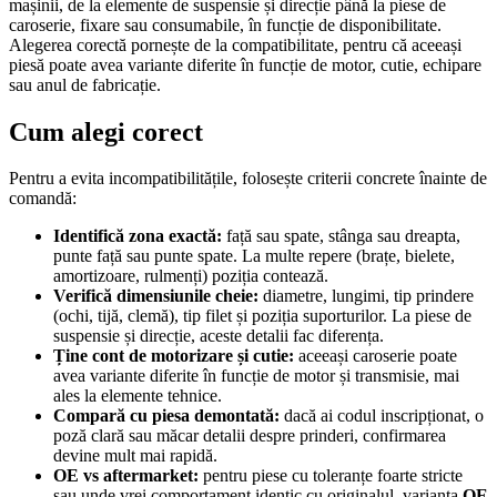
mașinii, de la elemente de suspensie și direcție până la piese de
caroserie, fixare sau consumabile, în funcție de disponibilitate.
Alegerea corectă pornește de la compatibilitate, pentru că aceeași
piesă poate avea variante diferite în funcție de motor, cutie, echipare
sau anul de fabricație.
Cum alegi corect
Pentru a evita incompatibilitățile, folosește criterii concrete înainte de
comandă:
Identifică zona exactă:
față sau spate, stânga sau dreapta,
punte față sau punte spate. La multe repere (brațe, bielete,
amortizoare, rulmenți) poziția contează.
Verifică dimensiunile cheie:
diametre, lungimi, tip prindere
(ochi, tijă, clemă), tip filet și poziția suporturilor. La piese de
suspensie și direcție, aceste detalii fac diferența.
Ține cont de motorizare și cutie:
aceeași caroserie poate
avea variante diferite în funcție de motor și transmisie, mai
ales la elemente tehnice.
Compară cu piesa demontată:
dacă ai codul inscripționat, o
poză clară sau măcar detalii despre prinderi, confirmarea
devine mult mai rapidă.
OE vs aftermarket:
pentru piese cu toleranțe foarte stricte
sau unde vrei comportament identic cu originalul, varianta
OE