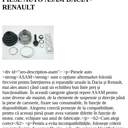
RENAULT
<div id="seo-description-asam"> <p>Piesele auto
<strong>ASAM</strong> sunt o opțiune aftermarket folosită
frecvent pentru întreținerea și reparațiile uzuale la Dacia și Renault,
mai ales atunci când cauți un echilibru bun între preț și
funcționalitate. În această categorie găsești repere ASAM pentru
zone diverse ale mașinii, de la elemente de suspensie și direcție până
la piese de caroserie, fixare sau consumabile, în funcție de
disponibilitate. Alegerea corectă pornește de la compatibilitate,
pentru că aceeași piesă poate avea variante diferite în funcție de
motor, cutie, echipare sau anul de fabricație.</p> <h2>Cum alegi
corect</h2> <p>Pentru a evita incompatibilitățile, folosește criterii