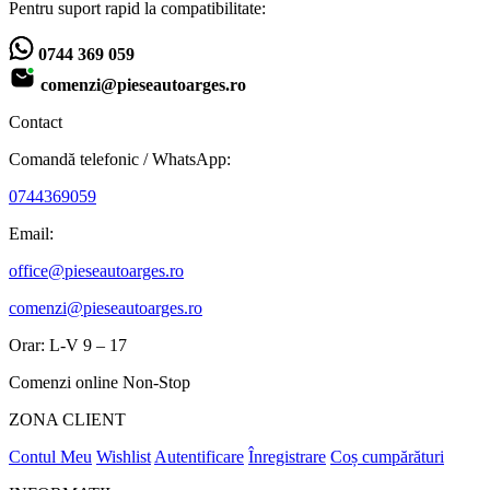
Pentru suport rapid la compatibilitate:
0744 369 059
comenzi@pieseautoarges.ro
Contact
Comandă telefonic / WhatsApp:
0744369059
Email:
office@pieseautoarges.ro
comenzi@pieseautoarges.ro
Orar: L-V 9 – 17
Comenzi online Non-Stop
ZONA CLIENT
Contul Meu
Wishlist
Autentificare
Înregistrare
Coș cumpărături