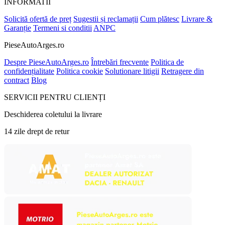
INFORMATII
Solicită ofertă de preț
Sugestii și reclamații
Cum plătesc
Livrare &
Garanție
Termeni si conditii
ANPC
PieseAutoArges.ro
Despre PieseAutoArges.ro
Întrebări frecvente
Politica de
confidențialitate
Politica cookie
Solutionare litigii
Retragere din
contract
Blog
SERVICII PENTRU CLIENȚI
Deschiderea coletului la livrare
14 zile drept de retur