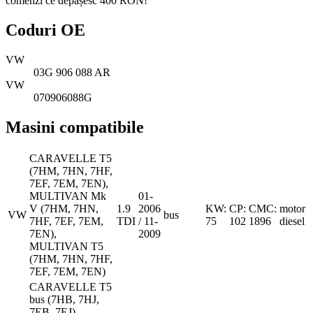
comenzi ce depășesc 400 RON!
Coduri OE
VW
03G 906 088 AR
VW
070906088G
Masini compatibile
CARAVELLE T5
(7HM, 7HN, 7HF,
7EF, 7EM, 7EN),
MULTIVAN Mk
01-
V (7HM, 7HN,
1.9
2006
KW:
CP:
CMC:
motor
VW
bus
7HF, 7EF, 7EM,
TDI
/ 11-
75
102
1896
diesel
7EN),
2009
MULTIVAN T5
(7HM, 7HN, 7HF,
7EF, 7EM, 7EN)
CARAVELLE T5
bus (7HB, 7HJ,
7EB, 7EJ),