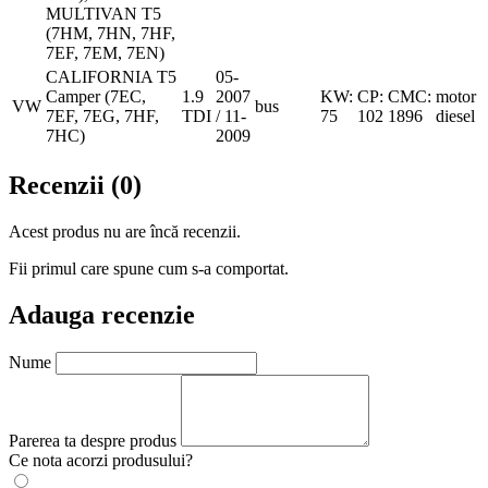
MULTIVAN T5
(7HM, 7HN, 7HF,
7EF, 7EM, 7EN)
CALIFORNIA T5
05-
Camper (7EC,
1.9
2007
KW:
CP:
CMC:
motor
VW
bus
7EF, 7EG, 7HF,
TDI
/ 11-
75
102
1896
diesel
7HC)
2009
Recenzii (0)
Acest produs nu are încă recenzii.
Fii primul care spune cum s-a comportat.
Adauga recenzie
Nume
Parerea ta despre produs
Ce nota acorzi produsului?