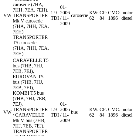
caroserie (7HA,
01-
7HH, 7EA, 7EH),
1.9
2006
KW:
CP:
CMC:
motor
VW
TRANSPORTER
caroserie
TDI
/ 11-
62
84
1896
diesel
Mk V caroserie
2009
(7HA, 7HH, 7EA,
7EH),
TRANSPORTER
T5 caroserie
(7HA, 7HH, 7EA,
7EH)
CARAVELLE T5
bus (7HB, 7HJ,
7EB, 7EJ),
EUROVAN T5
bus (7HB, 7HJ,
7EB, 7EJ),
KOMBI T5 bus
(7HB, 7HJ, 7EB,
7EJ),
01-
TRANSPORTER
1.9
2006
KW:
CP:
CMC:
motor
VW
bus
/ CARAVELLE
TDI
/ 11-
62
84
1896
diesel
Mk V bus (7HB,
2009
7HJ, 7EB, 7EJ),
TRANSPORTER