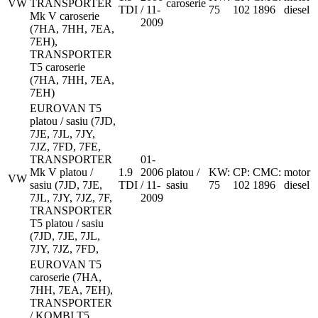
VW
TRANSPORTER
caroserie
TDI
/ 11-
75
102
1896
diesel
Mk V caroserie
2009
(7HA, 7HH, 7EA,
7EH),
TRANSPORTER
T5 caroserie
(7HA, 7HH, 7EA,
7EH)
EUROVAN T5
platou / sasiu (7JD,
7JE, 7JL, 7JY,
7JZ, 7FD, 7FE,
TRANSPORTER
01-
Mk V platou /
1.9
2006
platou /
KW:
CP:
CMC:
motor
VW
sasiu (7JD, 7JE,
TDI
/ 11-
sasiu
75
102
1896
diesel
7JL, 7JY, 7JZ, 7F,
2009
TRANSPORTER
T5 platou / sasiu
(7JD, 7JE, 7JL,
7JY, 7JZ, 7FD,
EUROVAN T5
caroserie (7HA,
7HH, 7EA, 7EH),
TRANSPORTER
/ KOMBI T5