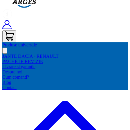
Produse universale
JANTE DACIA - RENAULT
PACHETE REVIZIE
Livrare si garantie
Despre noi
Cum comand?
Blog
Contact