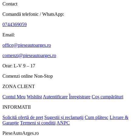
Contact
Comandă telefonic / WhatsApp:
0744369059
Email:
office@pieseautoarges.ro
comenzi@pieseautoarges.ro
Orar: L-V 9 – 17
Comenzi online Non-Stop
ZONA CLIENT
Contul Meu
Wishlist
Autentificare
Înregistrare
Coș cumpărături
INFORMATII
Solicită ofertă de preț
Sugestii și reclamații
Cum plătesc
Livrare &
Garanție
Termeni si conditii
ANPC
PieseAutoArges.ro