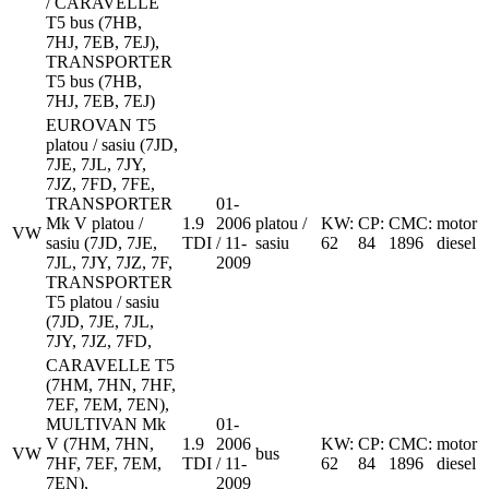
/ CARAVELLE
T5 bus (7HB,
7HJ, 7EB, 7EJ),
TRANSPORTER
T5 bus (7HB,
7HJ, 7EB, 7EJ)
EUROVAN T5
platou / sasiu (7JD,
7JE, 7JL, 7JY,
7JZ, 7FD, 7FE,
TRANSPORTER
01-
Mk V platou /
1.9
2006
platou /
KW:
CP:
CMC:
motor
VW
sasiu (7JD, 7JE,
TDI
/ 11-
sasiu
62
84
1896
diesel
7JL, 7JY, 7JZ, 7F,
2009
TRANSPORTER
T5 platou / sasiu
(7JD, 7JE, 7JL,
7JY, 7JZ, 7FD,
CARAVELLE T5
(7HM, 7HN, 7HF,
7EF, 7EM, 7EN),
MULTIVAN Mk
01-
V (7HM, 7HN,
1.9
2006
KW:
CP:
CMC:
motor
VW
bus
7HF, 7EF, 7EM,
TDI
/ 11-
62
84
1896
diesel
7EN),
2009