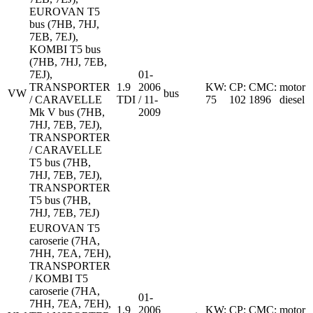
EUROVAN T5
bus (7HB, 7HJ,
7EB, 7EJ),
KOMBI T5 bus
(7HB, 7HJ, 7EB,
7EJ),
01-
TRANSPORTER
1.9
2006
KW:
CP:
CMC:
motor
VW
bus
/ CARAVELLE
TDI
/ 11-
75
102
1896
diesel
Mk V bus (7HB,
2009
7HJ, 7EB, 7EJ),
TRANSPORTER
/ CARAVELLE
T5 bus (7HB,
7HJ, 7EB, 7EJ),
TRANSPORTER
T5 bus (7HB,
7HJ, 7EB, 7EJ)
EUROVAN T5
caroserie (7HA,
7HH, 7EA, 7EH),
TRANSPORTER
/ KOMBI T5
caroserie (7HA,
01-
7HH, 7EA, 7EH),
1.9
2006
KW:
CP:
CMC:
motor