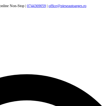
online Non-Stop |
0744369059‬
|
office@pieseautoarges.ro