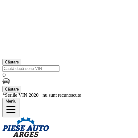
Căutare
(
)
Căutare
*Seriile VIN 2020+ nu sunt recunoscute
Meniu