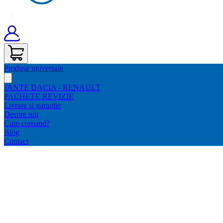
Produse universale
JANTE DACIA - RENAULT
PACHETE REVIZIE
Livrare si garantie
Despre noi
Cum comand?
Blog
Contact