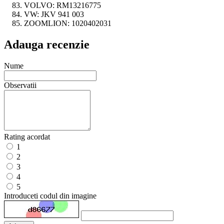
VOLVO:
RM13216775
VW:
JKV 941 003
ZOOMLION:
1020402031
Adauga recenzie
Nume
Observatii
Rating acordat
1
2
3
4
5
Introduceti codul din imagine