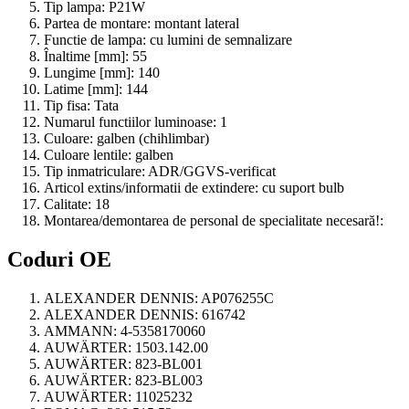
Tip lampa:
P21W
Partea de montare:
montant lateral
Functie de lampa:
cu lumini de semnalizare
Înaltime [mm]:
55
Lungime [mm]:
140
Latime [mm]:
144
Tip fisa:
Tata
Numarul functiilor luminoase:
1
Culoare:
galben (chihlimbar)
Culoare lentile:
galben
Tip inmatriculare:
ADR/GGVS-verificat
Articol extins/informatii de extindere:
cu suport bulb
Calitate:
18
Montarea/demontarea de personal de specialitate necesară!:
Coduri OE
ALEXANDER DENNIS:
AP076255C
ALEXANDER DENNIS:
616742
AMMANN:
4-5358170060
AUWÄRTER:
1503.142.00
AUWÄRTER:
823-BL001
AUWÄRTER:
823-BL003
AUWÄRTER:
11025232