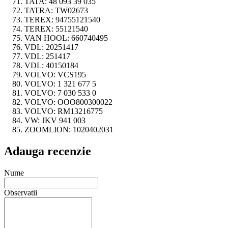
TATA:
48 093 39 035
TATRA:
TW02673
TEREX:
94755121540
TEREX:
55121540
VAN HOOL:
660740495
VDL:
20251417
VDL:
251417
VDL:
40150184
VOLVO:
VCS195
VOLVO:
1 321 677 5
VOLVO:
7 030 533 0
VOLVO:
OOO800300022
VOLVO:
RM13216775
VW:
JKV 941 003
ZOOMLION:
1020402031
Adauga recenzie
Nume
Observatii