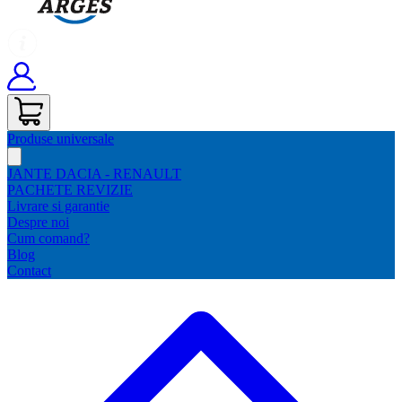
Produse universale
JANTE DACIA - RENAULT
PACHETE REVIZIE
Livrare si garantie
Despre noi
Cum comand?
Blog
Contact