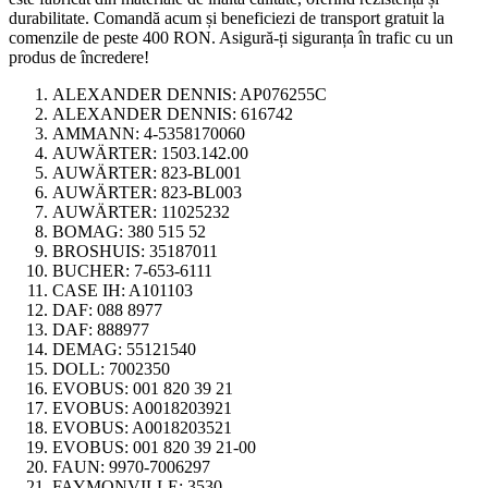
durabilitate. Comandă acum și beneficiezi de transport gratuit la
comenzile de peste 400 RON. Asigură-ți siguranța în trafic cu un
produs de încredere!
ALEXANDER DENNIS:
AP076255C
ALEXANDER DENNIS:
616742
AMMANN:
4-5358170060
AUWÄRTER:
1503.142.00
AUWÄRTER:
823-BL001
AUWÄRTER:
823-BL003
AUWÄRTER:
11025232
BOMAG:
380 515 52
BROSHUIS:
35187011
BUCHER:
7-653-6111
CASE IH:
A101103
DAF:
088 8977
DAF:
888977
DEMAG:
55121540
DOLL:
7002350
EVOBUS:
001 820 39 21
EVOBUS:
A0018203921
EVOBUS:
A0018203521
EVOBUS:
001 820 39 21-00
FAUN:
9970-7006297
FAYMONVILLE:
3530