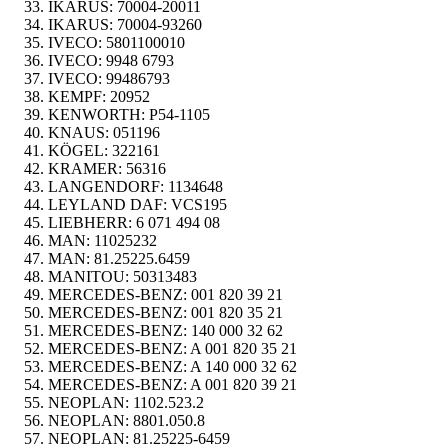
IKARUS:
70004-20011
IKARUS:
70004-93260
IVECO:
5801100010
IVECO:
9948 6793
IVECO:
99486793
KEMPF:
20952
KENWORTH:
P54-1105
KNAUS:
051196
KÖGEL:
322161
KRAMER:
56316
LANGENDORF:
1134648
LEYLAND DAF:
VCS195
LIEBHERR:
6 071 494 08
MAN:
11025232
MAN:
81.25225.6459
MANITOU:
50313483
MERCEDES-BENZ:
001 820 39 21
MERCEDES-BENZ:
001 820 35 21
MERCEDES-BENZ:
140 000 32 62
MERCEDES-BENZ:
A 001 820 35 21
MERCEDES-BENZ:
A 140 000 32 62
MERCEDES-BENZ:
A 001 820 39 21
NEOPLAN:
1102.523.2
NEOPLAN:
8801.050.8
NEOPLAN:
81.25225-6459