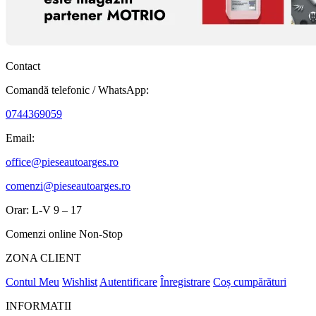
Contact
Comandă telefonic / WhatsApp:
0744369059
Email:
office@pieseautoarges.ro
comenzi@pieseautoarges.ro
Orar: L-V 9 – 17
Comenzi online Non-Stop
ZONA CLIENT
Contul Meu
Wishlist
Autentificare
Înregistrare
Coș cumpărături
INFORMATII