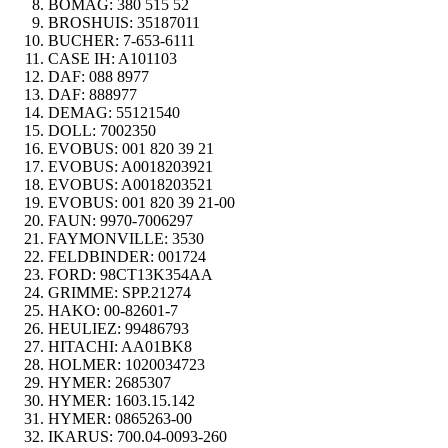
BOMAG:
380 515 52
BROSHUIS:
35187011
BUCHER:
7-653-6111
CASE IH:
A101103
DAF:
088 8977
DAF:
888977
DEMAG:
55121540
DOLL:
7002350
EVOBUS:
001 820 39 21
EVOBUS:
A0018203921
EVOBUS:
A0018203521
EVOBUS:
001 820 39 21-00
FAUN:
9970-7006297
FAYMONVILLE:
3530
FELDBINDER:
001724
FORD:
98CT13K354AA
GRIMME:
SPP.21274
HAKO:
00-82601-7
HEULIEZ:
99486793
HITACHI:
AA01BK8
HOLMER:
1020034723
HYMER:
2685307
HYMER:
1603.15.142
HYMER:
0865263-00
IKARUS:
700.04-0093-260