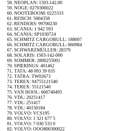
NEOPLAN:
1503.142.00
NOGE:
0270300022
NOOTEBOOM:
0225333
REISCH:
5004358
RENDERS:
99700230
SCANIA:
1 942 593
SCANIA:
SP1030724
SCHMITZ CARGOBULL:
188007
SCHMITZ CARGOBULL:
060984
SCHWARZMÜLLER:
28379
SOLARIS:
1503-142-000
SOMMER:
2800255001
SPIERINGS:
401462
TATA:
48 093 39 035
TATRA:
TW02673
TEREX:
94755121540
TEREX:
55121540
VAN HOOL:
660740495
VDL:
20251417
VDL:
251417
VDL:
40150184
VOLVO:
VCS195
VOLVO:
1 321 677 5
VOLVO:
7 030 533 0
VOLVO:
OOO800300022