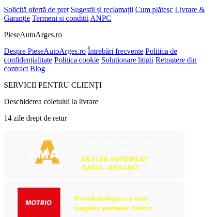
Solicită ofertă de preț
Sugestii și reclamații
Cum plătesc
Livrare &
Garanție
Termeni si conditii
ANPC
PieseAutoArges.ro
Despre PieseAutoArges.ro
Întrebări frecvente
Politica de
confidențialitate
Politica cookie
Solutionare litigii
Retragere din
contract
Blog
SERVICII PENTRU CLIENȚI
Deschiderea coletului la livrare
14 zile drept de retur