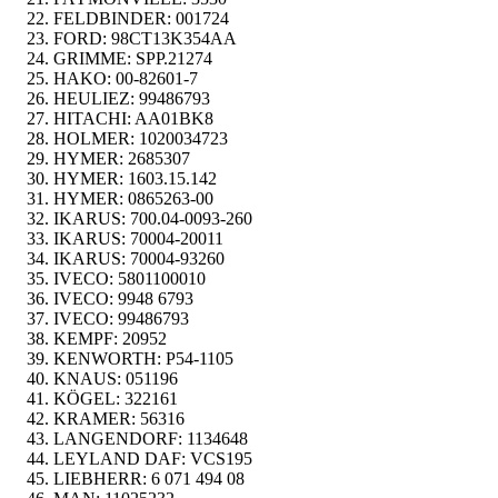
FELDBINDER:
001724
FORD:
98CT13K354AA
GRIMME:
SPP.21274
HAKO:
00-82601-7
HEULIEZ:
99486793
HITACHI:
AA01BK8
HOLMER:
1020034723
HYMER:
2685307
HYMER:
1603.15.142
HYMER:
0865263-00
IKARUS:
700.04-0093-260
IKARUS:
70004-20011
IKARUS:
70004-93260
IVECO:
5801100010
IVECO:
9948 6793
IVECO:
99486793
KEMPF:
20952
KENWORTH:
P54-1105
KNAUS:
051196
KÖGEL:
322161
KRAMER:
56316
LANGENDORF:
1134648
LEYLAND DAF:
VCS195
LIEBHERR:
6 071 494 08