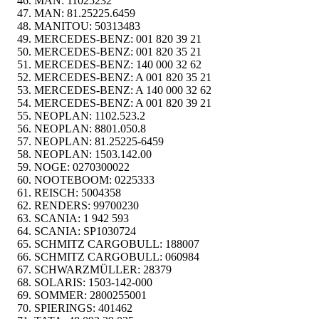
MAN:
11025232
MAN:
81.25225.6459
MANITOU:
50313483
MERCEDES-BENZ:
001 820 39 21
MERCEDES-BENZ:
001 820 35 21
MERCEDES-BENZ:
140 000 32 62
MERCEDES-BENZ:
A 001 820 35 21
MERCEDES-BENZ:
A 140 000 32 62
MERCEDES-BENZ:
A 001 820 39 21
NEOPLAN:
1102.523.2
NEOPLAN:
8801.050.8
NEOPLAN:
81.25225-6459
NEOPLAN:
1503.142.00
NOGE:
0270300022
NOOTEBOOM:
0225333
REISCH:
5004358
RENDERS:
99700230
SCANIA:
1 942 593
SCANIA:
SP1030724
SCHMITZ CARGOBULL:
188007
SCHMITZ CARGOBULL:
060984
SCHWARZMÜLLER:
28379
SOLARIS:
1503-142-000
SOMMER:
2800255001
SPIERINGS:
401462