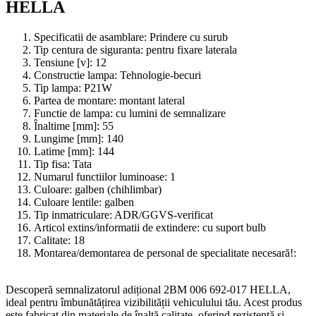
HELLA
Specificatii de asamblare:
Prindere cu surub
Tip centura de siguranta:
pentru fixare laterala
Tensiune [v]:
12
Constructie lampa:
Tehnologie-becuri
Tip lampa:
P21W
Partea de montare:
montant lateral
Functie de lampa:
cu lumini de semnalizare
Înaltime [mm]:
55
Lungime [mm]:
140
Latime [mm]:
144
Tip fisa:
Tata
Numarul functiilor luminoase:
1
Culoare:
galben (chihlimbar)
Culoare lentile:
galben
Tip inmatriculare:
ADR/GGVS-verificat
Articol extins/informatii de extindere:
cu suport bulb
Calitate:
18
Montarea/demontarea de personal de specialitate necesară!:
Descoperă semnalizatorul adițional 2BM 006 692-017 HELLA,
ideal pentru îmbunătățirea vizibilității vehiculului tău. Acest produs
este fabricat din materiale de înaltă calitate, oferind rezistență și