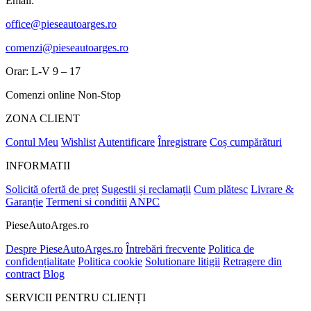
Email:
office@pieseautoarges.ro
comenzi@pieseautoarges.ro
Orar: L-V 9 – 17
Comenzi online Non-Stop
ZONA CLIENT
Contul Meu
Wishlist
Autentificare
Înregistrare
Coș cumpărături
INFORMATII
Solicită ofertă de preț
Sugestii și reclamații
Cum plătesc
Livrare &
Garanție
Termeni si conditii
ANPC
PieseAutoArges.ro
Despre PieseAutoArges.ro
Întrebări frecvente
Politica de
confidențialitate
Politica cookie
Solutionare litigii
Retragere din
contract
Blog
SERVICII PENTRU CLIENȚI