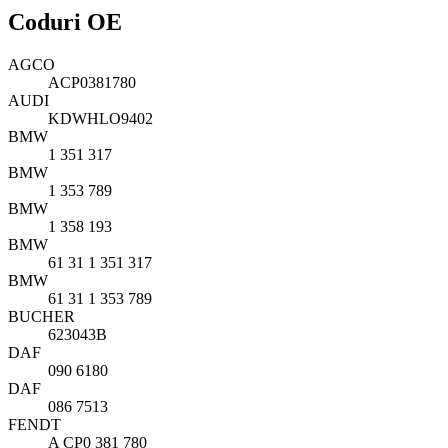
Coduri OE
AGCO
ACP0381780
AUDI
KDWHLO9402
BMW
1 351 317
BMW
1 353 789
BMW
1 358 193
BMW
61 31 1 351 317
BMW
61 31 1 353 789
BUCHER
623043B
DAF
090 6180
DAF
086 7513
FENDT
A CP0 381 780