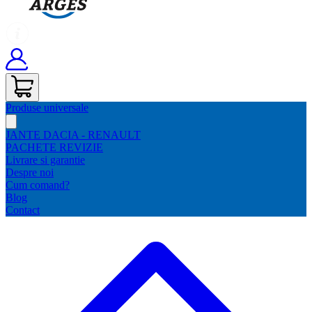
Produse universale
JANTE DACIA - RENAULT
PACHETE REVIZIE
Livrare si garantie
Despre noi
Cum comand?
Blog
Contact