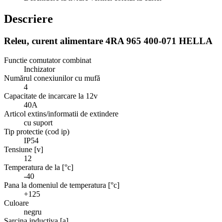
Descriere
Releu, curent alimentare 4RA 965 400-071 HELLA
Functie comutator combinat
Inchizator
Numărul conexiunilor cu mufă
4
Capacitate de incarcare la 12v
40A
Articol extins/informatii de extindere
cu suport
Tip protectie (cod ip)
IP54
Tensiune [v]
12
Temperatura de la [°c]
-40
Pana la domeniul de temperatura [°c]
+125
Culoare
negru
Sarcina inductiva [a]