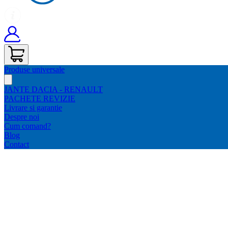
Produse universale
JANTE DACIA - RENAULT
PACHETE REVIZIE
Livrare si garantie
Despre noi
Cum comand?
Blog
Contact