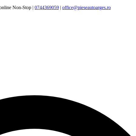
online Non-Stop |
0744369059‬
|
office@pieseautoarges.ro