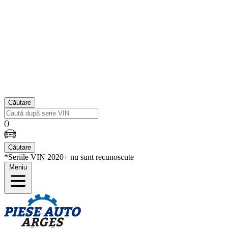
Căutare
(
)
Căutare
*Seriile VIN 2020+ nu sunt recunoscute
Meniu