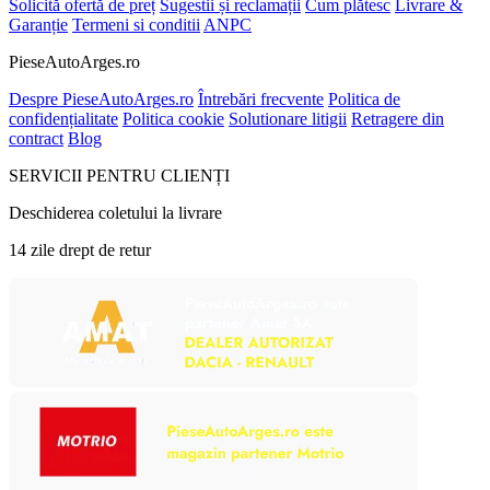
Solicită ofertă de preț
Sugestii și reclamații
Cum plătesc
Livrare &
Garanție
Termeni si conditii
ANPC
PieseAutoArges.ro
Despre PieseAutoArges.ro
Întrebări frecvente
Politica de
confidențialitate
Politica cookie
Solutionare litigii
Retragere din
contract
Blog
SERVICII PENTRU CLIENȚI
Deschiderea coletului la livrare
14 zile drept de retur