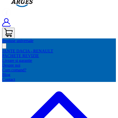
Produse universale
JANTE DACIA - RENAULT
PACHETE REVIZIE
Livrare si garantie
Despre noi
Cum comand?
Blog
Contact