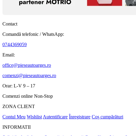
Contact
Comandă telefonic / WhatsApp:
0744369059
Email:
office@pieseautoarges.ro
comenzi@pieseautoarges.ro
Orar: L-V 9 – 17
Comenzi online Non-Stop
ZONA CLIENT
Contul Meu
Wishlist
Autentificare
Înregistrare
Coș cumpărături
INFORMATII