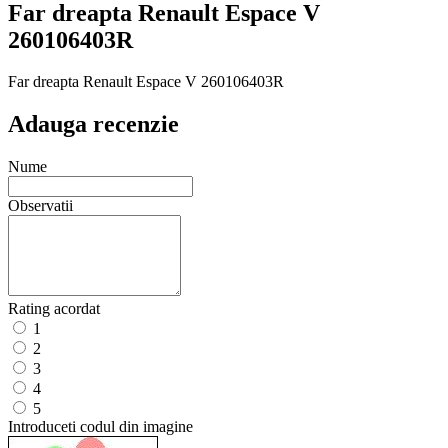
Far dreapta Renault Espace V
260106403R
Far dreapta Renault Espace V 260106403R
Adauga recenzie
Nume
Observatii
Rating acordat
1
2
3
4
5
Introduceti codul din imagine