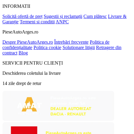
INFORMATII
Solicită ofertă de preț
Sugestii și reclamații
Cum plătesc
Livrare &
Garanție
Termeni si conditii
ANPC
PieseAutoArges.ro
Despre PieseAutoArges.ro
Întrebări frecvente
Politica de
confidențialitate
Politica cookie
Solutionare litigii
Retragere din
contract
Blog
SERVICII PENTRU CLIENȚI
Deschiderea coletului la livrare
14 zile drept de retur