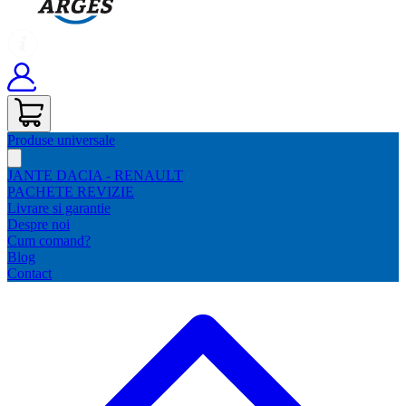
Produse universale
JANTE DACIA - RENAULT
PACHETE REVIZIE
Livrare si garantie
Despre noi
Cum comand?
Blog
Contact