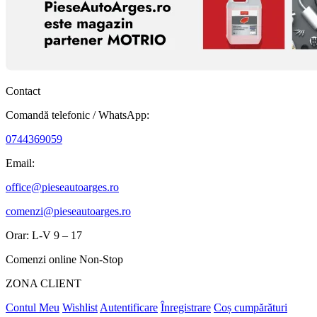
Contact
Comandă telefonic / WhatsApp:
0744369059
Email:
office@pieseautoarges.ro
comenzi@pieseautoarges.ro
Orar: L-V 9 – 17
Comenzi online Non-Stop
ZONA CLIENT
Contul Meu
Wishlist
Autentificare
Înregistrare
Coș cumpărături