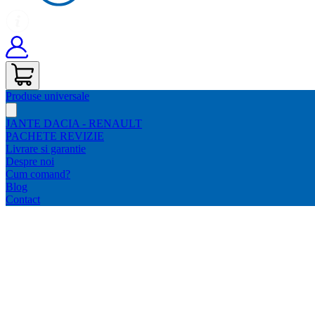
Produse universale
JANTE DACIA - RENAULT
PACHETE REVIZIE
Livrare si garantie
Despre noi
Cum comand?
Blog
Contact