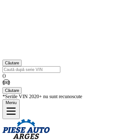
Căutare
(
)
Căutare
*Seriile VIN 2020+ nu sunt recunoscute
Meniu