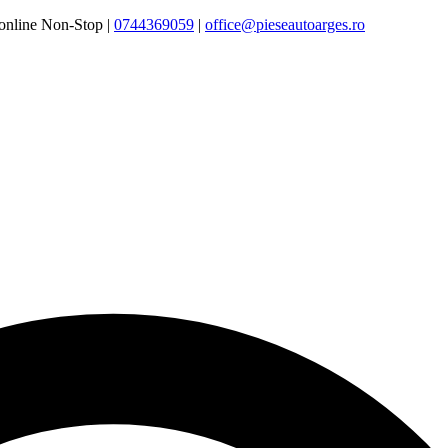
online Non-Stop |
0744369059‬
|
office@pieseautoarges.ro