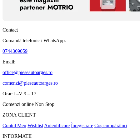
Contact
Comandă telefonic / WhatsApp:
0744369059
Email:
office@pieseautoarges.ro
comenzi@pieseautoarges.ro
Orar: L-V 9 – 17
Comenzi online Non-Stop
ZONA CLIENT
Contul Meu
Wishlist
Autentificare
Înregistrare
Coș cumpărături
INFORMATII