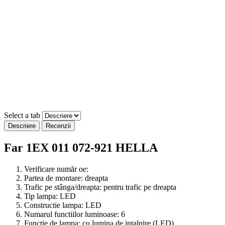
Select a tab
Descriere
Recenzii
Far 1EX 011 072-921 HELLA
Verificare număr oe:
Partea de montare:
dreapta
Trafic pe stânga/dreapta:
pentru trafic pe dreapta
Tip lampa:
LED
Constructie lampa:
LED
Numarul functiilor luminoase:
6
Functie de lampa:
cu lumina de intalnire (LED)