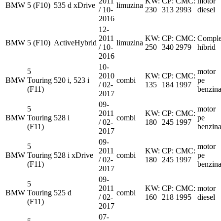
2011
KW:
CP:
CMC:
motor
BMW
5 (F10)
535 d xDrive
limuzina
/ 10-
230
313
2993
diesel
2016
12-
2011
KW:
CP:
CMC:
Comple
BMW
5 (F10)
ActiveHybrid
limuzina
/ 10-
250
340
2979
hibrid
2016
10-
5
motor
2010
KW:
CP:
CMC:
BMW
Touring
520 i, 523 i
combi
pe
/ 02-
135
184
1997
(F11)
benzin
2017
09-
5
motor
2011
KW:
CP:
CMC:
BMW
Touring
528 i
combi
pe
/ 02-
180
245
1997
(F11)
benzin
2017
09-
5
motor
2011
KW:
CP:
CMC:
BMW
Touring
528 i xDrive
combi
pe
/ 02-
180
245
1997
(F11)
benzin
2017
09-
5
2011
KW:
CP:
CMC:
motor
BMW
Touring
525 d
combi
/ 02-
160
218
1995
diesel
(F11)
2017
07-