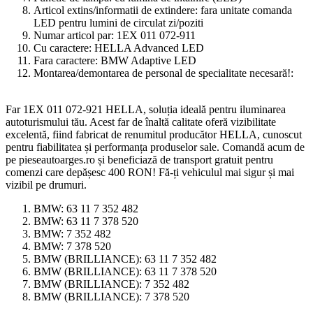
Articol extins/informatii de extindere:
fara unitate comanda
LED pentru lumini de circulat zi/poziti
Numar articol par:
1EX 011 072-911
Cu caractere:
HELLA Advanced LED
Fara caractere:
BMW Adaptive LED
Montarea/demontarea de personal de specialitate necesară!:
Far 1EX 011 072-921 HELLA, soluția ideală pentru iluminarea
autoturismului tău. Acest far de înaltă calitate oferă vizibilitate
excelentă, fiind fabricat de renumitul producător HELLA, cunoscut
pentru fiabilitatea și performanța produselor sale. Comandă acum de
pe pieseautoarges.ro și beneficiază de transport gratuit pentru
comenzi care depășesc 400 RON! Fă-ți vehiculul mai sigur și mai
vizibil pe drumuri.
BMW:
63 11 7 352 482
BMW:
63 11 7 378 520
BMW:
7 352 482
BMW:
7 378 520
BMW (BRILLIANCE):
63 11 7 352 482
BMW (BRILLIANCE):
63 11 7 378 520
BMW (BRILLIANCE):
7 352 482
BMW (BRILLIANCE):
7 378 520