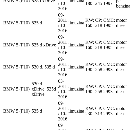
BMW
5 (F10)
528 i xDrive
limuzina
pe
/ 10-
180
245
1997
benzin
2016
09-
2011
KW:
CP:
CMC:
motor
BMW
5 (F10)
525 d
limuzina
/ 10-
160
218
1995
diesel
2016
09-
2011
KW:
CP:
CMC:
motor
BMW
5 (F10)
525 d xDrive
limuzina
/ 10-
160
218
1995
diesel
2016
09-
2011
KW:
CP:
CMC:
motor
BMW
5 (F10)
530 d, 535 d
limuzina
/ 10-
190
258
2993
diesel
2016
03-
530 d
2011
KW:
CP:
CMC:
motor
BMW
5 (F10)
xDrive, 535d
limuzina
/ 10-
190
258
2993
diesel
xDrive
2016
09-
2011
KW:
CP:
CMC:
motor
BMW
5 (F10)
535 d
limuzina
/ 10-
230
313
2993
diesel
2016
09-