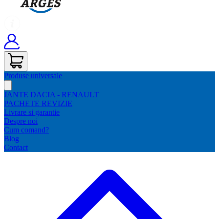
Produse universale
JANTE DACIA - RENAULT
PACHETE REVIZIE
Livrare si garantie
Despre noi
Cum comand?
Blog
Contact