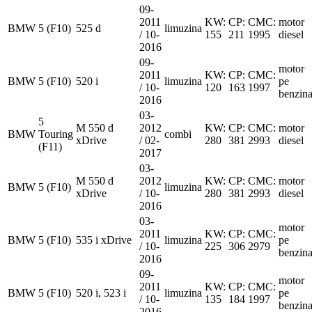
09-
2011
KW:
CP:
CMC:
motor
BMW
5 (F10)
525 d
limuzina
/ 10-
155
211
1995
diesel
2016
09-
motor
2011
KW:
CP:
CMC:
BMW
5 (F10)
520 i
limuzina
pe
/ 10-
120
163
1997
benzin
2016
03-
5
M 550 d
2012
KW:
CP:
CMC:
motor
BMW
Touring
combi
xDrive
/ 02-
280
381
2993
diesel
(F11)
2017
03-
M 550 d
2012
KW:
CP:
CMC:
motor
BMW
5 (F10)
limuzina
xDrive
/ 10-
280
381
2993
diesel
2016
03-
motor
2011
KW:
CP:
CMC:
BMW
5 (F10)
535 i xDrive
limuzina
pe
/ 10-
225
306
2979
benzin
2016
09-
motor
2011
KW:
CP:
CMC:
BMW
5 (F10)
520 i, 523 i
limuzina
pe
/ 10-
135
184
1997
benzin
2016