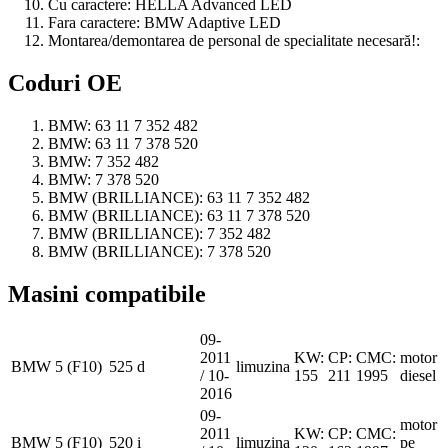
Cu caractere:
HELLA Advanced LED
Fara caractere:
BMW Adaptive LED
Montarea/demontarea de personal de specialitate necesară!:
Coduri OE
BMW:
63 11 7 352 482
BMW:
63 11 7 378 520
BMW:
7 352 482
BMW:
7 378 520
BMW (BRILLIANCE):
63 11 7 352 482
BMW (BRILLIANCE):
63 11 7 378 520
BMW (BRILLIANCE):
7 352 482
BMW (BRILLIANCE):
7 378 520
Masini compatibile
09-
2011
KW:
CP:
CMC:
motor
BMW
5 (F10)
525 d
limuzina
/ 10-
155
211
1995
diesel
2016
09-
motor
2011
KW:
CP:
CMC:
BMW
5 (F10)
520 i
limuzina
pe