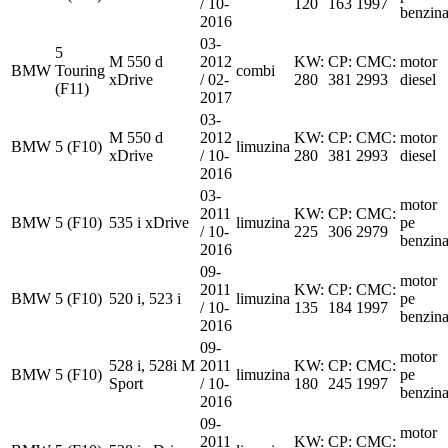
/ 10-
120
163
1997
benzin
2016
03-
5
M 550 d
2012
KW:
CP:
CMC:
motor
BMW
Touring
combi
xDrive
/ 02-
280
381
2993
diesel
(F11)
2017
03-
M 550 d
2012
KW:
CP:
CMC:
motor
BMW
5 (F10)
limuzina
xDrive
/ 10-
280
381
2993
diesel
2016
03-
motor
2011
KW:
CP:
CMC:
BMW
5 (F10)
535 i xDrive
limuzina
pe
/ 10-
225
306
2979
benzin
2016
09-
motor
2011
KW:
CP:
CMC:
BMW
5 (F10)
520 i, 523 i
limuzina
pe
/ 10-
135
184
1997
benzin
2016
09-
motor
528 i, 528i M
2011
KW:
CP:
CMC:
BMW
5 (F10)
limuzina
pe
Sport
/ 10-
180
245
1997
benzin
2016
09-
motor
2011
KW:
CP:
CMC: