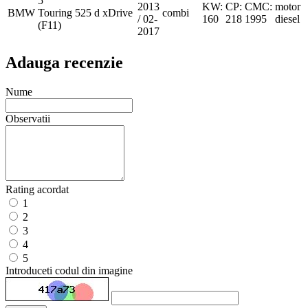
5
2013
KW:
CP:
CMC:
motor
BMW
Touring
525 d xDrive
combi
/ 02-
160
218
1995
diesel
(F11)
2017
Adauga recenzie
Nume
Observatii
Rating acordat
1
2
3
4
5
Introduceti codul din imagine