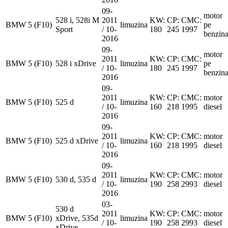
09-
motor
528 i, 528i M
2011
KW:
CP:
CMC:
BMW
5 (F10)
limuzina
pe
Sport
/ 10-
180
245
1997
benzin
2016
09-
motor
2011
KW:
CP:
CMC:
BMW
5 (F10)
528 i xDrive
limuzina
pe
/ 10-
180
245
1997
benzin
2016
09-
2011
KW:
CP:
CMC:
motor
BMW
5 (F10)
525 d
limuzina
/ 10-
160
218
1995
diesel
2016
09-
2011
KW:
CP:
CMC:
motor
BMW
5 (F10)
525 d xDrive
limuzina
/ 10-
160
218
1995
diesel
2016
09-
2011
KW:
CP:
CMC:
motor
BMW
5 (F10)
530 d, 535 d
limuzina
/ 10-
190
258
2993
diesel
2016
03-
530 d
2011
KW:
CP:
CMC:
motor
BMW
5 (F10)
xDrive, 535d
limuzina
/ 10-
190
258
2993
diesel
xDrive