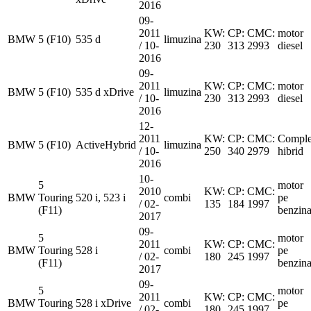
2016
09-
2011
KW:
CP:
CMC:
motor
BMW
5 (F10)
535 d
limuzina
/ 10-
230
313
2993
diesel
2016
09-
2011
KW:
CP:
CMC:
motor
BMW
5 (F10)
535 d xDrive
limuzina
/ 10-
230
313
2993
diesel
2016
12-
2011
KW:
CP:
CMC:
Comple
BMW
5 (F10)
ActiveHybrid
limuzina
/ 10-
250
340
2979
hibrid
2016
10-
5
motor
2010
KW:
CP:
CMC:
BMW
Touring
520 i, 523 i
combi
pe
/ 02-
135
184
1997
(F11)
benzin
2017
09-
5
motor
2011
KW:
CP:
CMC:
BMW
Touring
528 i
combi
pe
/ 02-
180
245
1997
(F11)
benzin
2017
09-
5
motor
2011
KW:
CP:
CMC:
BMW
Touring
528 i xDrive
combi
pe
/ 02-
180
245
1997