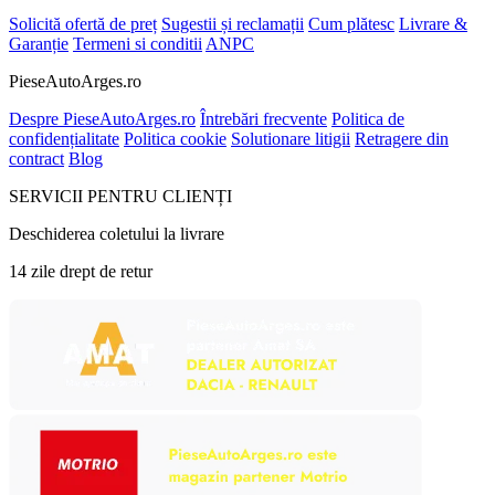
Solicită ofertă de preț
Sugestii și reclamații
Cum plătesc
Livrare &
Garanție
Termeni si conditii
ANPC
PieseAutoArges.ro
Despre PieseAutoArges.ro
Întrebări frecvente
Politica de
confidențialitate
Politica cookie
Solutionare litigii
Retragere din
contract
Blog
SERVICII PENTRU CLIENȚI
Deschiderea coletului la livrare
14 zile drept de retur