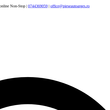
online Non-Stop |
0744369059‬
|
office@pieseautoarges.ro