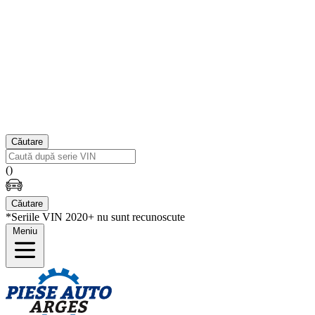
Căutare
(
)
Căutare
*Seriile VIN 2020+ nu sunt recunoscute
Meniu