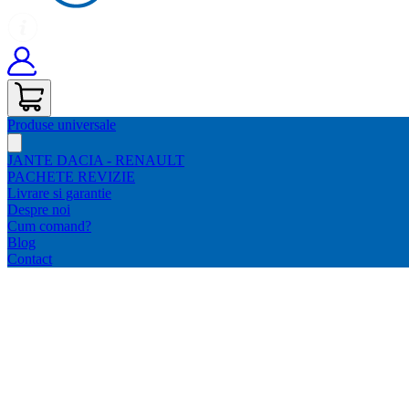
Produse universale
JANTE DACIA - RENAULT
PACHETE REVIZIE
Livrare si garantie
Despre noi
Cum comand?
Blog
Contact