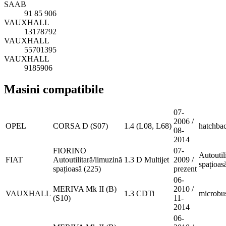
SAAB
91 85 906
VAUXHALL
13178792
VAUXHALL
55701395
VAUXHALL
9185906
Masini compatibile
07-
2006 /
OPEL
CORSA D (S07)
1.4 (L08, L68)
hatchba
08-
2014
FIORINO
07-
Autoutil
FIAT
Autoutilitară/limuzină
1.3 D Multijet
2009 /
spațioas
spațioasă (225)
prezent
06-
MERIVA Mk II (B)
2010 /
VAUXHALL
1.3 CDTi
microbu
(S10)
11-
2014
06-