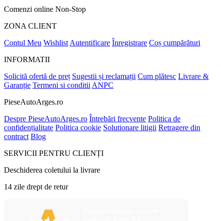
Comenzi online Non-Stop
ZONA CLIENT
Contul Meu
Wishlist
Autentificare
Înregistrare
Coș cumpărături
INFORMATII
Solicită ofertă de preț
Sugestii și reclamații
Cum plătesc
Livrare &
Garanție
Termeni si conditii
ANPC
PieseAutoArges.ro
Despre PieseAutoArges.ro
Întrebări frecvente
Politica de
confidențialitate
Politica cookie
Solutionare litigii
Retragere din
contract
Blog
SERVICII PENTRU CLIENȚI
Deschiderea coletului la livrare
14 zile drept de retur