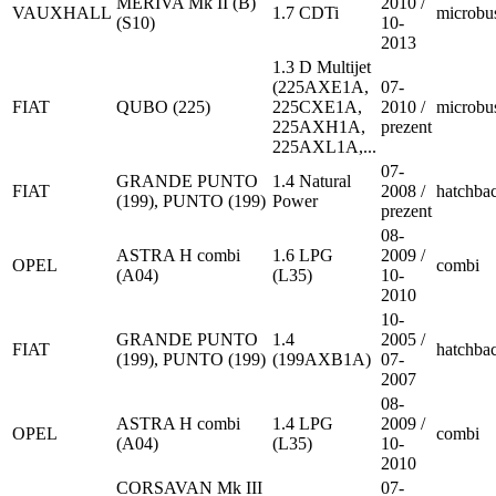
MERIVA Mk II (B)
2010 /
VAUXHALL
1.7 CDTi
microbu
(S10)
10-
2013
1.3 D Multijet
(225AXE1A,
07-
FIAT
QUBO (225)
225CXE1A,
2010 /
microbu
225AXH1A,
prezent
225AXL1A,...
07-
GRANDE PUNTO
1.4 Natural
FIAT
2008 /
hatchba
(199), PUNTO (199)
Power
prezent
08-
ASTRA H combi
1.6 LPG
2009 /
OPEL
combi
(A04)
(L35)
10-
2010
10-
GRANDE PUNTO
1.4
2005 /
FIAT
hatchba
(199), PUNTO (199)
(199AXB1A)
07-
2007
08-
ASTRA H combi
1.4 LPG
2009 /
OPEL
combi
(A04)
(L35)
10-
2010
CORSAVAN Mk III
07-