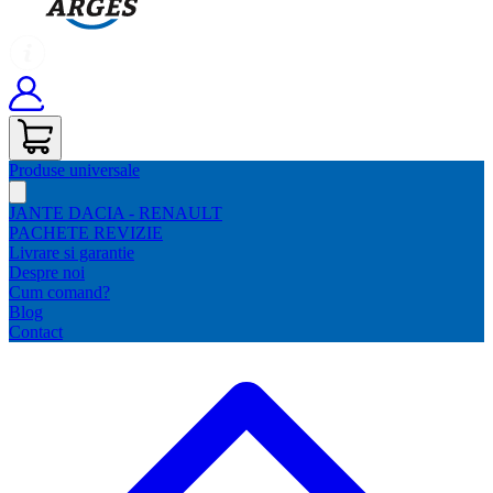
Produse universale
JANTE DACIA - RENAULT
PACHETE REVIZIE
Livrare si garantie
Despre noi
Cum comand?
Blog
Contact