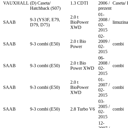
VAUXHALL
(D) Caseta/
1.3 CDTI
2006 /
Caseta/
Hatchback (S07)
prezent
01-
2.0 t
9-3 (YS3F, E79,
2008 /
SAAB
BioPower
limuzina
D79, D75)
02-
XWD
2015
02-
2.0 t Bio
2009 /
SAAB
9-3 combi (E50)
combi
Power
02-
2015
06-
2.0 t Bio
2008 /
SAAB
9-3 combi (E50)
combi
Power XWD
02-
2015
01-
2.0 t
2007 /
SAAB
9-3 combi (E50)
BioPower
combi
02-
XWD
2015
03-
2005 /
SAAB
9-3 combi (E50)
2.8 Turbo V6
combi
02-
2015
12-