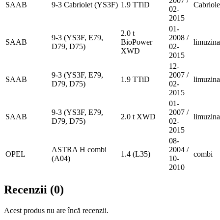
2007 /
SAAB
9-3 Cabriolet (YS3F)
1.9 TTiD
Cabriole
02-
2015
01-
2.0 t
9-3 (YS3F, E79,
2008 /
SAAB
BioPower
limuzina
D79, D75)
02-
XWD
2015
12-
9-3 (YS3F, E79,
2007 /
SAAB
1.9 TTiD
limuzina
D79, D75)
02-
2015
01-
9-3 (YS3F, E79,
2007 /
SAAB
2.0 t XWD
limuzina
D79, D75)
02-
2015
08-
ASTRA H combi
2004 /
OPEL
1.4 (L35)
combi
(A04)
10-
2010
Recenzii (0)
Acest produs nu are încă recenzii.