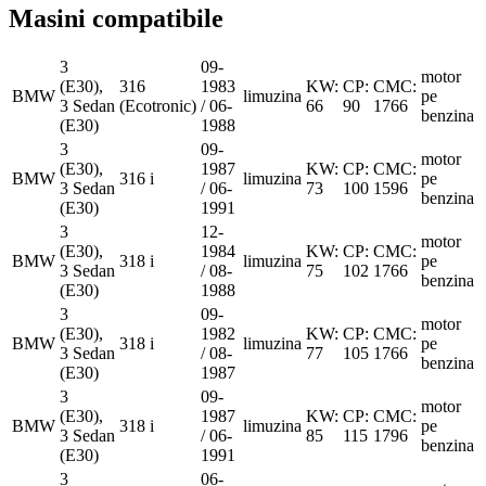
Masini compatibile
3
09-
motor
(E30),
316
1983
KW:
CP:
CMC:
BMW
limuzina
pe
3 Sedan
(Ecotronic)
/ 06-
66
90
1766
benzina
(E30)
1988
3
09-
motor
(E30),
1987
KW:
CP:
CMC:
BMW
316 i
limuzina
pe
3 Sedan
/ 06-
73
100
1596
benzina
(E30)
1991
3
12-
motor
(E30),
1984
KW:
CP:
CMC:
BMW
318 i
limuzina
pe
3 Sedan
/ 08-
75
102
1766
benzina
(E30)
1988
3
09-
motor
(E30),
1982
KW:
CP:
CMC:
BMW
318 i
limuzina
pe
3 Sedan
/ 08-
77
105
1766
benzina
(E30)
1987
3
09-
motor
(E30),
1987
KW:
CP:
CMC:
BMW
318 i
limuzina
pe
3 Sedan
/ 06-
85
115
1796
benzina
(E30)
1991
3
06-