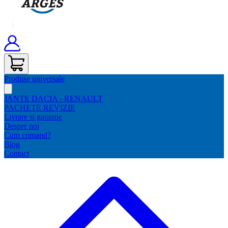
Produse universale
JANTE DACIA - RENAULT
PACHETE REVIZIE
Livrare si garantie
Despre noi
Cum comand?
Blog
Contact