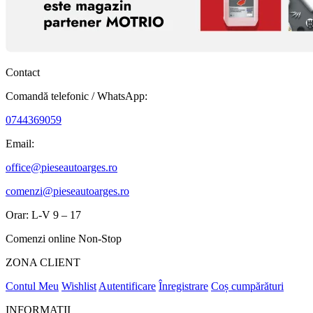
Contact
Comandă telefonic / WhatsApp:
0744369059
Email:
office@pieseautoarges.ro
comenzi@pieseautoarges.ro
Orar: L-V 9 – 17
Comenzi online Non-Stop
ZONA CLIENT
Contul Meu
Wishlist
Autentificare
Înregistrare
Coș cumpărături
INFORMATII