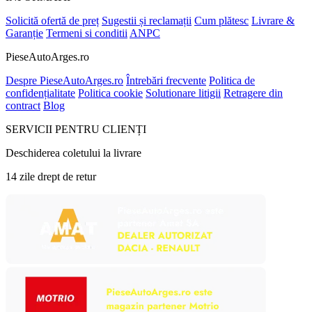
Solicită ofertă de preț
Sugestii și reclamații
Cum plătesc
Livrare &
Garanție
Termeni si conditii
ANPC
PieseAutoArges.ro
Despre PieseAutoArges.ro
Întrebări frecvente
Politica de
confidențialitate
Politica cookie
Solutionare litigii
Retragere din
contract
Blog
SERVICII PENTRU CLIENȚI
Deschiderea coletului la livrare
14 zile drept de retur