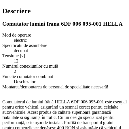
Descriere
Comutator lumini frana 6DF 006 095-001 HELLA
Mod de operare
electric
Specificatii de asamblare
decupat
Tensiune [v]
12
Numărul conexiunilor cu mufă
2
Functie comutator combinat
Deschizator
Montarea/demontarea de personal de specialitate necesară!
Comutatorul de lumini frână HELLA 6DF 006 095-001 este esențial
pentru orice vehicul, asigurând un semnal corect pentru celelalte
autovehicule. Acest produs de calitate superioară garantează
fiabilitate și siguranță în trafic. Cu un design specializat pentru
performanță, este ușor de instalat. Profită de transportul gratuit
pentru comenzile ce depășesc 400 RON și asigură-te că vehiculul