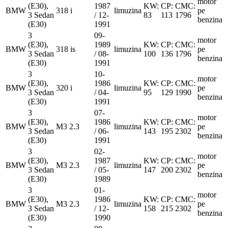
motor
(E30),
1987
KW:
CP:
CMC:
BMW
318 i
limuzina
pe
3 Sedan
/ 12-
83
113
1796
benzina
(E30)
1991
3
09-
motor
(E30),
1989
KW:
CP:
CMC:
BMW
318 is
limuzina
pe
3 Sedan
/ 08-
100
136
1796
benzina
(E30)
1991
3
10-
motor
(E30),
1986
KW:
CP:
CMC:
BMW
320 i
limuzina
pe
3 Sedan
/ 04-
95
129
1990
benzina
(E30)
1991
3
07-
motor
(E30),
1986
KW:
CP:
CMC:
BMW
M3 2.3
limuzina
pe
3 Sedan
/ 06-
143
195
2302
benzina
(E30)
1991
3
02-
motor
(E30),
1987
KW:
CP:
CMC:
BMW
M3 2.3
limuzina
pe
3 Sedan
/ 05-
147
200
2302
benzina
(E30)
1989
3
01-
motor
(E30),
1986
KW:
CP:
CMC:
BMW
M3 2.3
limuzina
pe
3 Sedan
/ 12-
158
215
2302
benzina
(E30)
1990