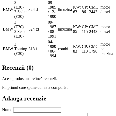
3
09-
(E30),
1985
KW:
CP:
CMC:
motor
BMW
324 d
limuzina
3 Sedan
/ 12-
63
86
2443
diesel
(E30)
1990
3
09-
(E30),
1987
KW:
CP:
CMC:
motor
BMW
324 td
limuzina
3 Sedan
/ 08-
85
115
2443
diesel
(E30)
1991
04-
3
motor
1989
KW:
CP:
CMC:
BMW
Touring
318 i
combi
pe
/ 06-
83
113
1796
(E30)
benzina
1994
Recenzii (0)
Acest produs nu are încă recenzii.
Fii primul care spune cum s-a comportat.
Adauga recenzie
Nume