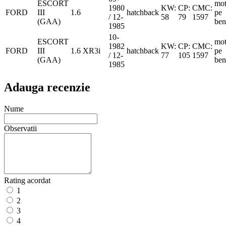
ESCORT
mot
1980
KW:
CP:
CMC:
FORD
III
1.6
hatchback
pe
/ 12-
58
79
1597
(GAA)
ben
1985
10-
ESCORT
mot
1982
KW:
CP:
CMC:
FORD
III
1.6 XR3i
hatchback
pe
/ 12-
77
105
1597
(GAA)
ben
1985
Adauga recenzie
Nume
Observatii
Rating acordat
1
2
3
4