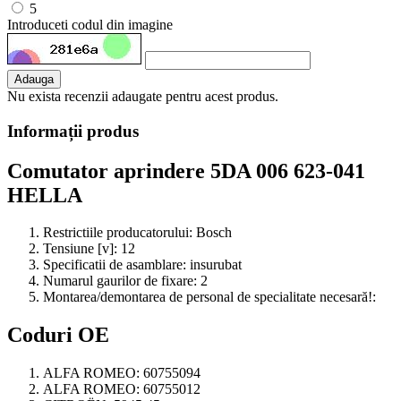
5
Introduceti codul din imagine
Adauga
Nu exista recenzii adaugate pentru acest produs.
Informații produs
Comutator aprindere 5DA 006 623-041
HELLA
Restrictiile producatorului:
Bosch
Tensiune [v]:
12
Specificatii de asamblare:
insurubat
Numarul gaurilor de fixare:
2
Montarea/demontarea de personal de specialitate necesară!:
Coduri OE
ALFA ROMEO:
60755094
ALFA ROMEO:
60755012