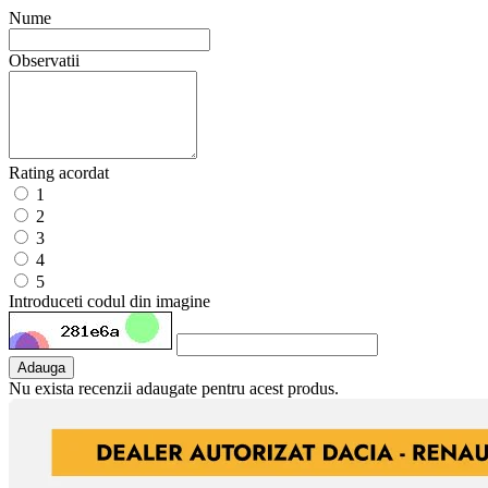
Nume
Observatii
Rating acordat
1
2
3
4
5
Introduceti codul din imagine
Adauga
Nu exista recenzii adaugate pentru acest produs.