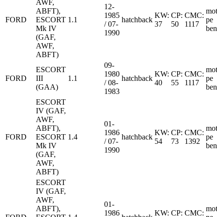
AWF,
12-
ABFT),
mot
1985
KW:
CP:
CMC:
FORD
ESCORT
1.1
hatchback
pe
/ 07-
37
50
1117
Mk IV
ben
1990
(GAF,
AWF,
ABFT)
09-
ESCORT
mot
1980
KW:
CP:
CMC:
FORD
III
1.1
hatchback
pe
/ 08-
40
55
1117
(GAA)
ben
1983
ESCORT
IV (GAF,
AWF,
01-
ABFT),
mot
1986
KW:
CP:
CMC:
FORD
ESCORT
1.4
hatchback
pe
/ 07-
54
73
1392
Mk IV
ben
1990
(GAF,
AWF,
ABFT)
ESCORT
IV (GAF,
AWF,
01-
ABFT),
mot
1986
KW:
CP:
CMC: