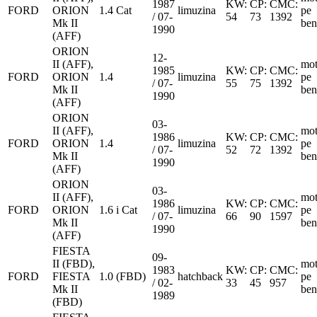
1987
KW:
CP:
CMC:
FORD
ORION
1.4 Cat
limuzina
pe
/ 07-
54
73
1392
Mk II
ben
1990
(AFF)
ORION
12-
II (AFF),
mot
1985
KW:
CP:
CMC:
FORD
ORION
1.4
limuzina
pe
/ 07-
55
75
1392
Mk II
ben
1990
(AFF)
ORION
03-
II (AFF),
mot
1986
KW:
CP:
CMC:
FORD
ORION
1.4
limuzina
pe
/ 07-
52
72
1392
Mk II
ben
1990
(AFF)
ORION
03-
II (AFF),
mot
1986
KW:
CP:
CMC:
FORD
ORION
1.6 i Cat
limuzina
pe
/ 07-
66
90
1597
Mk II
ben
1990
(AFF)
FIESTA
09-
II (FBD),
mot
1983
KW:
CP:
CMC:
FORD
FIESTA
1.0 (FBD)
hatchback
pe
/ 02-
33
45
957
Mk II
ben
1989
(FBD)