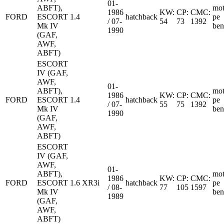
01-
ABFT),
mot
1986
KW:
CP:
CMC:
FORD
ESCORT
1.4
hatchback
pe
/ 07-
54
73
1392
Mk IV
ben
1990
(GAF,
AWF,
ABFT)
ESCORT
IV (GAF,
AWF,
01-
ABFT),
mot
1986
KW:
CP:
CMC:
FORD
ESCORT
1.4
hatchback
pe
/ 07-
55
75
1392
Mk IV
ben
1990
(GAF,
AWF,
ABFT)
ESCORT
IV (GAF,
AWF,
01-
ABFT),
mot
1986
KW:
CP:
CMC:
FORD
ESCORT
1.6 XR3i
hatchback
pe
/ 08-
77
105
1597
Mk IV
ben
1989
(GAF,
AWF,
ABFT)