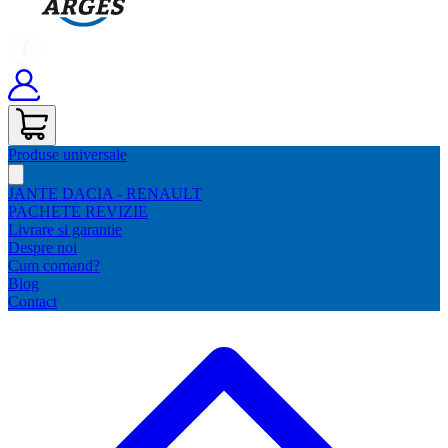
Produse universale
JANTE DACIA - RENAULT
PACHETE REVIZIE
Livrare si garantie
Despre noi
Cum comand?
Blog
Contact