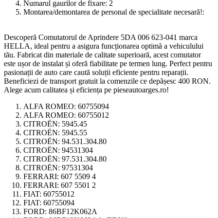
Numarul gaurilor de fixare:
2
Montarea/demontarea de personal de specialitate necesară!:
Descoperă Comutatorul de Aprindere 5DA 006 623-041 marca
HELLA, ideal pentru a asigura funcționarea optimă a vehiculului
tău. Fabricat din materiale de calitate superioară, acest comutator
este ușor de instalat și oferă fiabilitate pe termen lung. Perfect pentru
pasionații de auto care caută soluții eficiente pentru reparații.
Beneficiezi de transport gratuit la comenzile ce depășesc 400 RON.
Alege acum calitatea și eficiența pe pieseautoarges.ro!
ALFA ROMEO:
60755094
ALFA ROMEO:
60755012
CITROËN:
5945.45
CITROËN:
5945.55
CITROËN:
94.531.304.80
CITROËN:
94531304
CITROËN:
97.531.304.80
CITROËN:
97531304
FERRARI:
607 5509 4
FERRARI:
607 5501 2
FIAT:
60755012
FIAT:
60755094
FORD:
86BF12K062A