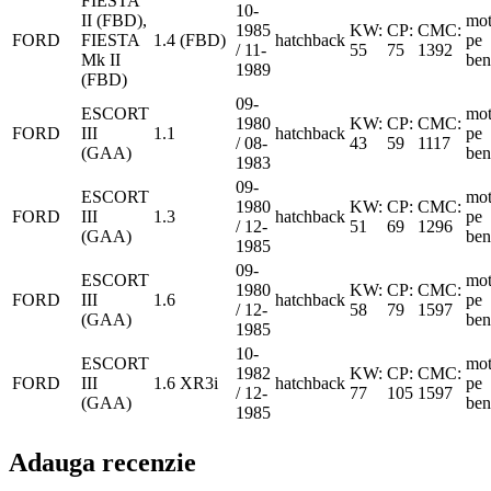
FIESTA
10-
II (FBD),
mot
1985
KW:
CP:
CMC:
FORD
FIESTA
1.4 (FBD)
hatchback
pe
/ 11-
55
75
1392
Mk II
ben
1989
(FBD)
09-
ESCORT
mot
1980
KW:
CP:
CMC:
FORD
III
1.1
hatchback
pe
/ 08-
43
59
1117
(GAA)
ben
1983
09-
ESCORT
mot
1980
KW:
CP:
CMC:
FORD
III
1.3
hatchback
pe
/ 12-
51
69
1296
(GAA)
ben
1985
09-
ESCORT
mot
1980
KW:
CP:
CMC:
FORD
III
1.6
hatchback
pe
/ 12-
58
79
1597
(GAA)
ben
1985
10-
ESCORT
mot
1982
KW:
CP:
CMC:
FORD
III
1.6 XR3i
hatchback
pe
/ 12-
77
105
1597
(GAA)
ben
1985
Adauga recenzie