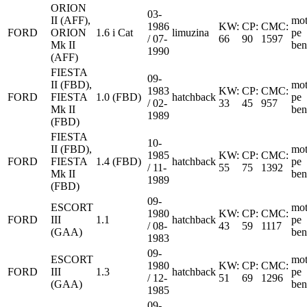
ORION
03-
II (AFF),
mot
1986
KW:
CP:
CMC:
FORD
ORION
1.6 i Cat
limuzina
pe
/ 07-
66
90
1597
Mk II
ben
1990
(AFF)
FIESTA
09-
II (FBD),
mot
1983
KW:
CP:
CMC:
FORD
FIESTA
1.0 (FBD)
hatchback
pe
/ 02-
33
45
957
Mk II
ben
1989
(FBD)
FIESTA
10-
II (FBD),
mot
1985
KW:
CP:
CMC:
FORD
FIESTA
1.4 (FBD)
hatchback
pe
/ 11-
55
75
1392
Mk II
ben
1989
(FBD)
09-
ESCORT
mot
1980
KW:
CP:
CMC:
FORD
III
1.1
hatchback
pe
/ 08-
43
59
1117
(GAA)
ben
1983
09-
ESCORT
mot
1980
KW:
CP:
CMC:
FORD
III
1.3
hatchback
pe
/ 12-
51
69
1296
(GAA)
ben
1985
09-