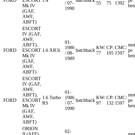
FORD
ESCORT
1.4
hatchback
pe
/ 07-
55
75
1392
Mk IV
ben
1990
(GAF,
AWF,
ABFT)
ESCORT
IV (GAF,
AWF,
01-
ABFT),
mot
1986
KW:
CP:
CMC:
FORD
ESCORT
1.6 XR3i
hatchback
pe
/ 08-
77
105
1597
Mk IV
ben
1989
(GAF,
AWF,
ABFT)
ESCORT
IV (GAF,
AWF,
01-
ABFT),
mot
1.6 Turbo
1986
KW:
CP:
CMC:
FORD
ESCORT
hatchback
pe
RS
/ 07-
97
132
1597
Mk IV
ben
1990
(GAF,
AWF,
ABFT)
ORION
02-
II (AFF),
mot