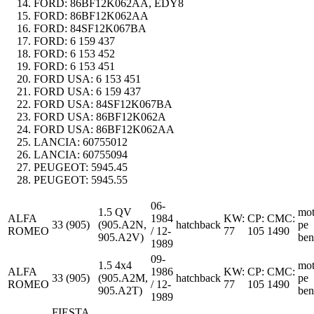
FORD:
86BF12K062AA, EDY8
FORD:
86BF12K062AA
FORD:
84SF12K067BA
FORD:
6 159 437
FORD:
6 153 452
FORD:
6 153 451
FORD USA:
6 153 451
FORD USA:
6 159 437
FORD USA:
84SF12K067BA
FORD USA:
86BF12K062A
FORD USA:
86BF12K062AA
LANCIA:
60755012
LANCIA:
60755094
PEUGEOT:
5945.45
PEUGEOT:
5945.55
06-
1.5 QV
mot
ALFA
1984
KW:
CP:
CMC:
33 (905)
(905.A2N,
hatchback
pe
ROMEO
/ 12-
77
105
1490
905.A2V)
ben
1989
09-
1.5 4x4
mot
ALFA
1986
KW:
CP:
CMC:
33 (905)
(905.A2M,
hatchback
pe
ROMEO
/ 12-
77
105
1490
905.A2T)
ben
1989
FIESTA