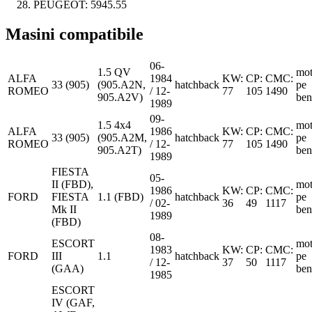
PEUGEOT:
5945.55
Masini compatibile
06-
1.5 QV
mot
ALFA
1984
KW:
CP:
CMC:
33 (905)
(905.A2N,
hatchback
pe
ROMEO
/ 12-
77
105
1490
905.A2V)
ben
1989
09-
1.5 4x4
mot
ALFA
1986
KW:
CP:
CMC:
33 (905)
(905.A2M,
hatchback
pe
ROMEO
/ 12-
77
105
1490
905.A2T)
ben
1989
FIESTA
05-
II (FBD),
mot
1986
KW:
CP:
CMC:
FORD
FIESTA
1.1 (FBD)
hatchback
pe
/ 02-
36
49
1117
Mk II
ben
1989
(FBD)
08-
ESCORT
mot
1983
KW:
CP:
CMC:
FORD
III
1.1
hatchback
pe
/ 12-
37
50
1117
(GAA)
ben
1985
ESCORT
IV (GAF,