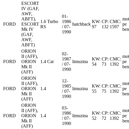
ESCORT
IV (GAF,
AWF,
01-
ABFT),
mot
1.6 Turbo
1986
KW:
CP:
CMC:
FORD
ESCORT
hatchback
pe
RS
/ 07-
97
132
1597
Mk IV
ben
1990
(GAF,
AWF,
ABFT)
ORION
02-
II (AFF),
mot
1987
KW:
CP:
CMC:
FORD
ORION
1.4 Cat
limuzina
pe
/ 07-
54
73
1392
Mk II
ben
1990
(AFF)
ORION
12-
II (AFF),
mot
1985
KW:
CP:
CMC:
FORD
ORION
1.4
limuzina
pe
/ 07-
55
75
1392
Mk II
ben
1990
(AFF)
ORION
03-
II (AFF),
mot
1986
KW:
CP:
CMC:
FORD
ORION
1.4
limuzina
pe
/ 07-
52
72
1392
Mk II
ben
1990
(AFF)