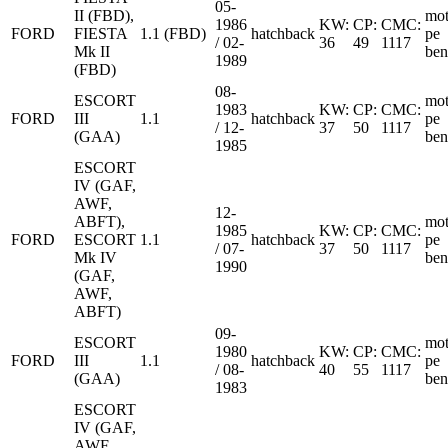
05-
II (FBD),
mot
1986
KW:
CP:
CMC:
FORD
FIESTA
1.1 (FBD)
hatchback
pe
/ 02-
36
49
1117
Mk II
ben
1989
(FBD)
08-
ESCORT
mot
1983
KW:
CP:
CMC:
FORD
III
1.1
hatchback
pe
/ 12-
37
50
1117
(GAA)
ben
1985
ESCORT
IV (GAF,
AWF,
12-
ABFT),
mot
1985
KW:
CP:
CMC:
FORD
ESCORT
1.1
hatchback
pe
/ 07-
37
50
1117
Mk IV
ben
1990
(GAF,
AWF,
ABFT)
09-
ESCORT
mot
1980
KW:
CP:
CMC:
FORD
III
1.1
hatchback
pe
/ 08-
40
55
1117
(GAA)
ben
1983
ESCORT
IV (GAF,
AWF,