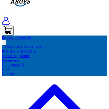
Produse universale
JANTE DACIA - RENAULT
PACHETE REVIZIE
Livrare si garantie
Despre noi
Cum comand?
Blog
Contact