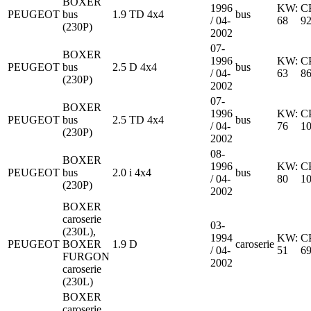
BOXER
1996
KW:
C
PEUGEOT
bus
1.9 TD 4x4
bus
/ 04-
68
9
(230P)
2002
07-
BOXER
1996
KW:
C
PEUGEOT
bus
2.5 D 4x4
bus
/ 04-
63
8
(230P)
2002
07-
BOXER
1996
KW:
C
PEUGEOT
bus
2.5 TD 4x4
bus
/ 04-
76
1
(230P)
2002
08-
BOXER
1996
KW:
C
PEUGEOT
bus
2.0 i 4x4
bus
/ 04-
80
1
(230P)
2002
BOXER
caroserie
03-
(230L),
1994
KW:
C
PEUGEOT
BOXER
1.9 D
caroserie
/ 04-
51
6
FURGON
2002
caroserie
(230L)
BOXER
caroserie