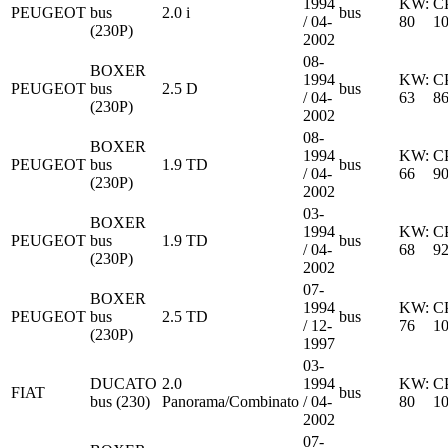
1994
KW:
C
PEUGEOT
bus
2.0 i
bus
/ 04-
80
1
(230P)
2002
08-
BOXER
1994
KW:
C
PEUGEOT
bus
2.5 D
bus
/ 04-
63
8
(230P)
2002
08-
BOXER
1994
KW:
C
PEUGEOT
bus
1.9 TD
bus
/ 04-
66
9
(230P)
2002
03-
BOXER
1994
KW:
C
PEUGEOT
bus
1.9 TD
bus
/ 04-
68
9
(230P)
2002
07-
BOXER
1994
KW:
C
PEUGEOT
bus
2.5 TD
bus
/ 12-
76
1
(230P)
1997
03-
DUCATO
2.0
1994
KW:
C
FIAT
bus
bus (230)
Panorama/Combinato
/ 04-
80
1
2002
07-