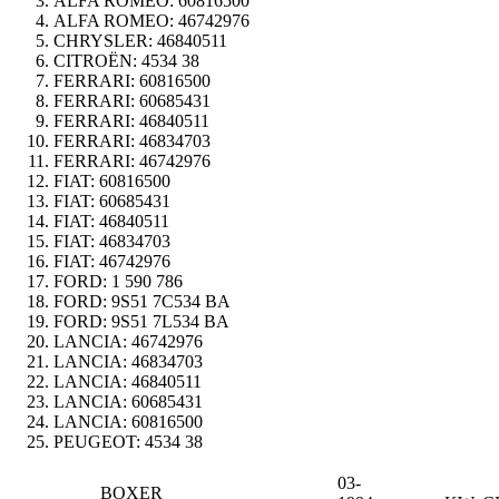
ALFA ROMEO:
60816500
ALFA ROMEO:
46742976
CHRYSLER:
46840511
CITROËN:
4534 38
FERRARI:
60816500
FERRARI:
60685431
FERRARI:
46840511
FERRARI:
46834703
FERRARI:
46742976
FIAT:
60816500
FIAT:
60685431
FIAT:
46840511
FIAT:
46834703
FIAT:
46742976
FORD:
1 590 786
FORD:
9S51 7C534 BA
FORD:
9S51 7L534 BA
LANCIA:
46742976
LANCIA:
46834703
LANCIA:
46840511
LANCIA:
60685431
LANCIA:
60816500
PEUGEOT:
4534 38
03-
BOXER