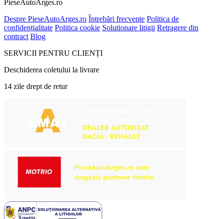
PieseAutoArges.ro
Despre PieseAutoArges.ro
Întrebări frecvente
Politica de
confidențialitate
Politica cookie
Solutionare litigii
Retragere din
contract
Blog
SERVICII PENTRU CLIENȚI
Deschiderea coletului la livrare
14 zile drept de retur