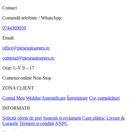
Contact
Comandă telefonic / WhatsApp:
0744369059
Email:
office@pieseautoarges.ro
comenzi@pieseautoarges.ro
Orar: L-V 9 – 17
Comenzi online Non-Stop
ZONA CLIENT
Contul Meu
Wishlist
Autentificare
Înregistrare
Coș cumpărături
INFORMATII
Solicită ofertă de preț
Sugestii și reclamații
Cum plătesc
Livrare &
Garanție
Termeni si conditii
ANPC