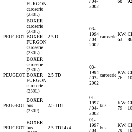
/ 04-
68
9
FURGON
2002
caroserie
(230L)
BOXER
caroserie
03-
(230L),
1994
KW:
C
PEUGEOT
BOXER
2.5 D
caroserie
/ 04-
63
8
FURGON
2002
caroserie
(230L)
BOXER
caroserie
03-
(230L),
1994
KW:
C
PEUGEOT
BOXER
2.5 TD
caroserie
/ 03-
76
1
FURGON
2002
caroserie
(230L)
01-
BOXER
1997
KW:
C
PEUGEOT
bus
2.5 TDI
bus
/ 04-
79
1
(230P)
2002
01-
BOXER
1997
KW:
C
PEUGEOT
bus
2.5 TDI 4x4
bus
/ 04-
79
1