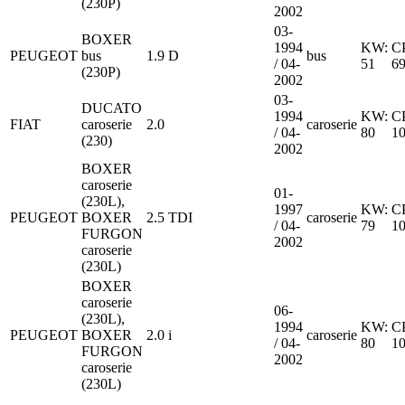
(230P)
2002
03-
BOXER
1994
KW:
C
PEUGEOT
bus
1.9 D
bus
/ 04-
51
6
(230P)
2002
03-
DUCATO
1994
KW:
C
FIAT
caroserie
2.0
caroserie
/ 04-
80
1
(230)
2002
BOXER
caroserie
01-
(230L),
1997
KW:
C
PEUGEOT
BOXER
2.5 TDI
caroserie
/ 04-
79
1
FURGON
2002
caroserie
(230L)
BOXER
caroserie
06-
(230L),
1994
KW:
C
PEUGEOT
BOXER
2.0 i
caroserie
/ 04-
80
1
FURGON
2002
caroserie
(230L)