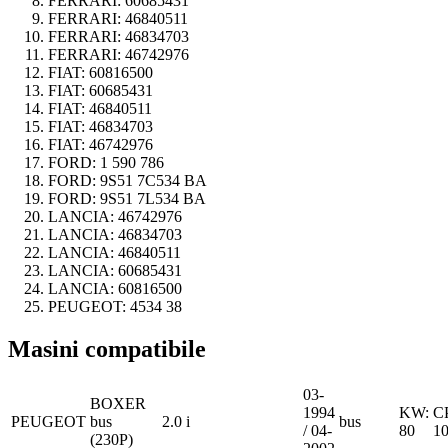
FERRARI:
60685431
FERRARI:
46840511
FERRARI:
46834703
FERRARI:
46742976
FIAT:
60816500
FIAT:
60685431
FIAT:
46840511
FIAT:
46834703
FIAT:
46742976
FORD:
1 590 786
FORD:
9S51 7C534 BA
FORD:
9S51 7L534 BA
LANCIA:
46742976
LANCIA:
46834703
LANCIA:
46840511
LANCIA:
60685431
LANCIA:
60816500
PEUGEOT:
4534 38
Masini compatibile
03-
BOXER
1994
KW:
C
PEUGEOT
bus
2.0 i
bus
/ 04-
80
1
(230P)