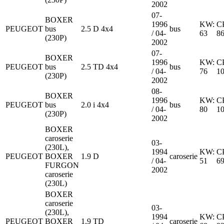
2002
07-
BOXER
1996
KW:
C
PEUGEOT
bus
2.5 D 4x4
bus
/ 04-
63
8
(230P)
2002
07-
BOXER
1996
KW:
C
PEUGEOT
bus
2.5 TD 4x4
bus
/ 04-
76
1
(230P)
2002
08-
BOXER
1996
KW:
C
PEUGEOT
bus
2.0 i 4x4
bus
/ 04-
80
1
(230P)
2002
BOXER
caroserie
03-
(230L),
1994
KW:
C
PEUGEOT
BOXER
1.9 D
caroserie
/ 04-
51
6
FURGON
2002
caroserie
(230L)
BOXER
caroserie
03-
(230L),
1994
KW:
C
PEUGEOT
BOXER
1.9 TD
caroserie