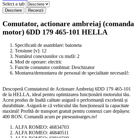
Select a tab
Descriere
Recenzii
Comutator, actionare ambreiaj (comanda
motor) 6DD 179 465-101 HELLA
Specificatii de asamblare:
baioneta
Tensiune [v]:
12
Numărul conexiunilor cu mufă:
2
Mod de operare:
electric
Functie comutator combinat:
Deschizator
Montarea/demontarea de personal de specialitate necesară!:
Descoperă Comutatorul de Actionare Ambreiaj 6DD 179 465-101
de la HELLA, ideal pentru optimizarea funcționării motorului tău.
Acest produs de înaltă calitate asigură o performanță excelentă și
durabilitate. Asigură-te că vehiculul tău funcționează la capacitate
maximă! Profită de transport gratuit pentru comenzi care depășesc
400 RON. Comandă acum pe pieseautoarges.ro!
ALFA ROMEO:
46834703
ALFA ROMEO:
46840511