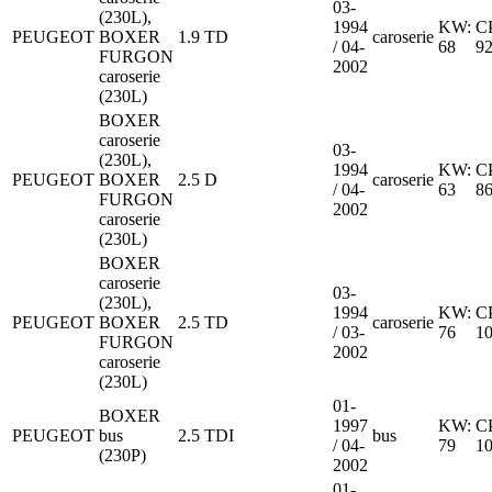
03-
(230L),
1994
KW:
C
PEUGEOT
BOXER
1.9 TD
caroserie
/ 04-
68
9
FURGON
2002
caroserie
(230L)
BOXER
caroserie
03-
(230L),
1994
KW:
C
PEUGEOT
BOXER
2.5 D
caroserie
/ 04-
63
8
FURGON
2002
caroserie
(230L)
BOXER
caroserie
03-
(230L),
1994
KW:
C
PEUGEOT
BOXER
2.5 TD
caroserie
/ 03-
76
1
FURGON
2002
caroserie
(230L)
01-
BOXER
1997
KW:
C
PEUGEOT
bus
2.5 TDI
bus
/ 04-
79
1
(230P)
2002
01-