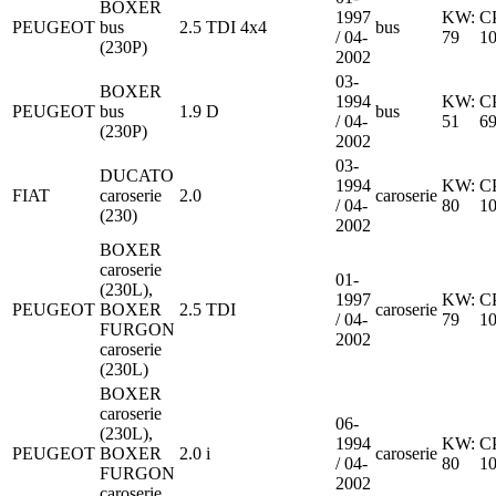
BOXER
1997
KW:
C
PEUGEOT
bus
2.5 TDI 4x4
bus
/ 04-
79
1
(230P)
2002
03-
BOXER
1994
KW:
C
PEUGEOT
bus
1.9 D
bus
/ 04-
51
6
(230P)
2002
03-
DUCATO
1994
KW:
C
FIAT
caroserie
2.0
caroserie
/ 04-
80
1
(230)
2002
BOXER
caroserie
01-
(230L),
1997
KW:
C
PEUGEOT
BOXER
2.5 TDI
caroserie
/ 04-
79
1
FURGON
2002
caroserie
(230L)
BOXER
caroserie
06-
(230L),
1994
KW:
C
PEUGEOT
BOXER
2.0 i
caroserie
/ 04-
80
1
FURGON
2002
caroserie