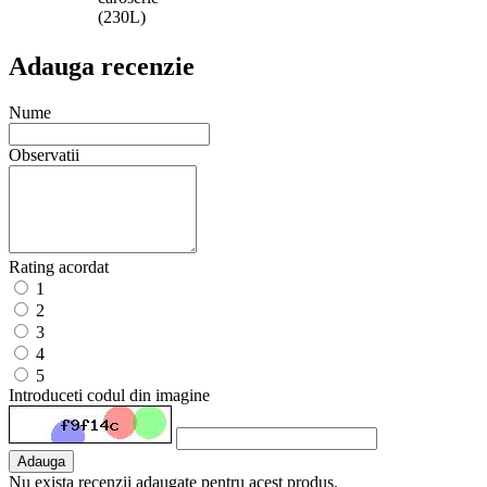
(230L)
Adauga recenzie
Nume
Observatii
Rating acordat
1
2
3
4
5
Introduceti codul din imagine
Adauga
Nu exista recenzii adaugate pentru acest produs.