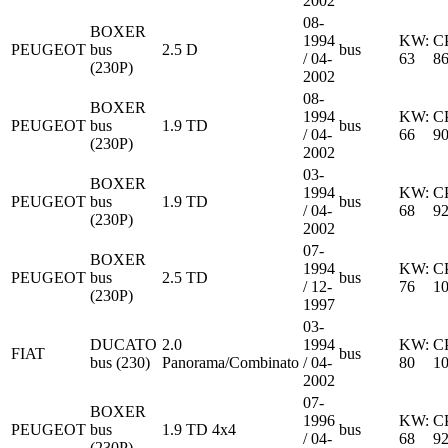
2002
08-
BOXER
1994
KW:
C
PEUGEOT
bus
2.5 D
bus
/ 04-
63
8
(230P)
2002
08-
BOXER
1994
KW:
C
PEUGEOT
bus
1.9 TD
bus
/ 04-
66
9
(230P)
2002
03-
BOXER
1994
KW:
C
PEUGEOT
bus
1.9 TD
bus
/ 04-
68
9
(230P)
2002
07-
BOXER
1994
KW:
C
PEUGEOT
bus
2.5 TD
bus
/ 12-
76
1
(230P)
1997
03-
DUCATO
2.0
1994
KW:
C
FIAT
bus
bus (230)
Panorama/Combinato
/ 04-
80
1
2002
07-
BOXER
1996
KW:
C
PEUGEOT
bus
1.9 TD 4x4
bus
/ 04-
68
9
(230P)