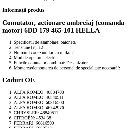
Informații produs
Comutator, actionare ambreiaj (comanda
motor) 6DD 179 465-101 HELLA
Specificatii de asamblare:
baioneta
Tensiune [v]:
12
Numărul conexiunilor cu mufă:
2
Mod de operare:
electric
Functie comutator combinat:
Deschizator
Montarea/demontarea de personal de specialitate necesară!:
Coduri OE
ALFA ROMEO:
46834703
ALFA ROMEO:
46840511
ALFA ROMEO:
60816500
ALFA ROMEO:
46742976
CHRYSLER:
46840511
CITROËN:
4534 38
FERRARI:
60816500