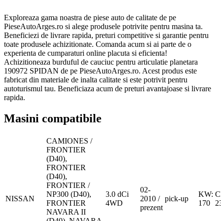
Exploreaza gama noastra de piese auto de calitate de pe
PieseAutoArges.ro si alege produsele potrivite pentru masina ta.
Beneficiezi de livrare rapida, preturi competitive si garantie pentru
toate produsele achizitionate. Comanda acum si ai parte de o
experienta de cumparaturi online placuta si eficienta!
Achizitioneaza burduful de cauciuc pentru articulatie planetara
190972 SPIDAN de pe PieseAutoArges.ro. Acest produs este
fabricat din materiale de inalta calitate si este potrivit pentru
autoturismul tau. Beneficiaza acum de preturi avantajoase si livrare
rapida.
Masini compatibile
CAMIONES /
FRONTIER
(D40),
FRONTIER
(D40),
FRONTIER /
02-
NP300 (D40),
3.0 dCi
KW:
C
NISSAN
2010 /
pick-up
FRONTIER
4WD
170
2
prezent
NAVARA II
(D40), NAVARA