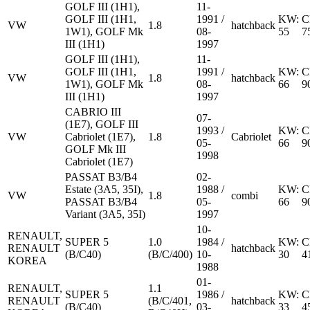
GOLF III (1H1),
11-
GOLF III (1H1,
1991 /
KW:
C
VW
1.8
hatchback
1W1), GOLF Mk
08-
55
7
III (1H1)
1997
GOLF III (1H1),
11-
GOLF III (1H1,
1991 /
KW:
C
VW
1.8
hatchback
1W1), GOLF Mk
08-
66
9
III (1H1)
1997
CABRIO III
07-
(1E7), GOLF III
1993 /
KW:
C
VW
Cabriolet (1E7),
1.8
Cabriolet
05-
66
9
GOLF Mk III
1998
Cabriolet (1E7)
PASSAT B3/B4
02-
Estate (3A5, 35I),
1988 /
KW:
C
VW
1.8
combi
PASSAT B3/B4
05-
66
9
Variant (3A5, 35I)
1997
10-
RENAULT,
SUPER 5
1.0
1984 /
KW:
C
RENAULT
hatchback
(B/C40)
(B/C/400)
10-
30
4
KOREA
1988
01-
RENAULT,
1.1
SUPER 5
1986 /
KW:
C
RENAULT
(B/C/401,
hatchback
(B/C40)
03-
33
4