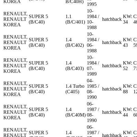
KOREA
B/C40H)
1995
10-
RENAULT,
SUPER 5
1.1
1984 /
KW:
C
RENAULT
hatchback
(B/C40)
(B/C/401)
10-
34
4
KOREA
1988
10-
RENAULT,
SUPER 5
1.4
1984 /
KW:
C
RENAULT
hatchback
(B/C40)
(B/C402)
06-
43
5
KOREA
1988
10-
RENAULT,
SUPER 5
1.4
1984 /
KW:
C
RENAULT
hatchback
(B/C40)
(B/C403)
07-
52
7
KOREA
1989
04-
RENAULT,
SUPER 5
1.4 Turbo
1985 /
KW:
C
RENAULT
hatchback
(B/C40)
(C405)
08-
88
1
KOREA
1990
06-
RENAULT,
SUPER 5
1.4
1987 /
KW:
C
RENAULT
hatchback
(B/C40)
(B/C40M)
08-
44
6
KOREA
1990
06-
RENAULT,
SUPER 5
1.4
1987 /
KW:
C
RENAULT
hatchback