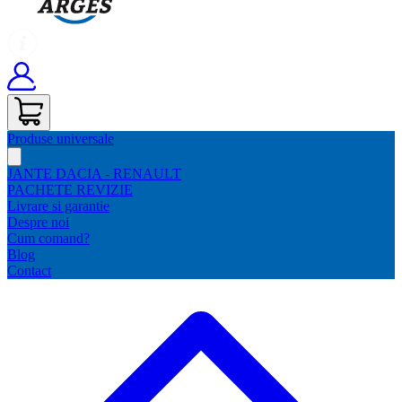
Produse universale
JANTE DACIA - RENAULT
PACHETE REVIZIE
Livrare si garantie
Despre noi
Cum comand?
Blog
Contact