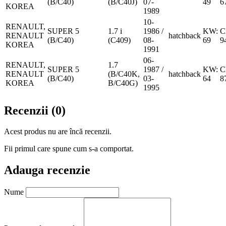
(B/C40)
(B/C40J)
07-
49
6
KOREA
1989
10-
RENAULT,
SUPER 5
1.7 i
1986 /
KW:
C
RENAULT
hatchback
(B/C40)
(C409)
08-
69
9
KOREA
1991
06-
RENAULT,
1.7
SUPER 5
1987 /
KW:
C
RENAULT
(B/C40K,
hatchback
(B/C40)
03-
64
8
KOREA
B/C40G)
1995
Recenzii (0)
Acest produs nu are încă recenzii.
Fii primul care spune cum s-a comportat.
Adauga recenzie
Nume