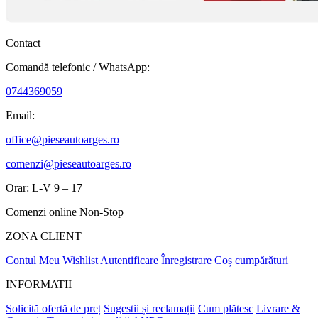
Contact
Comandă telefonic / WhatsApp:
0744369059
Email:
office@pieseautoarges.ro
comenzi@pieseautoarges.ro
Orar: L-V 9 – 17
Comenzi online Non-Stop
ZONA CLIENT
Contul Meu
Wishlist
Autentificare
Înregistrare
Coș cumpărături
INFORMATII
Solicită ofertă de preț
Sugestii și reclamații
Cum plătesc
Livrare &