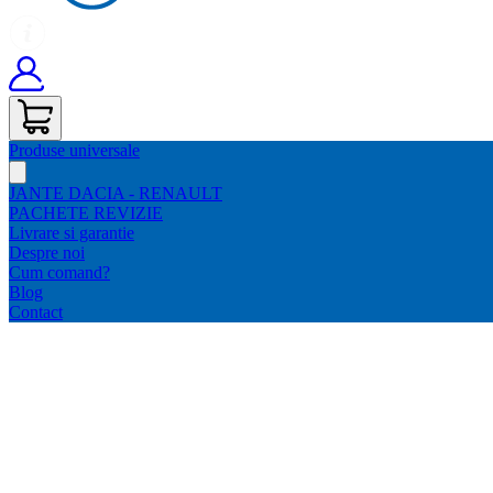
Produse universale
JANTE DACIA - RENAULT
PACHETE REVIZIE
Livrare si garantie
Despre noi
Cum comand?
Blog
Contact