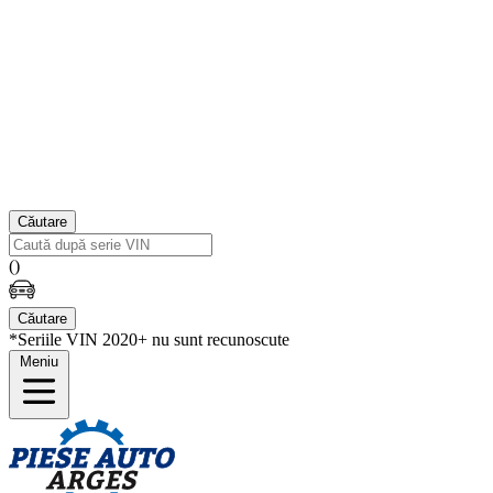
Căutare
(
)
Căutare
*Seriile VIN 2020+ nu sunt recunoscute
Meniu