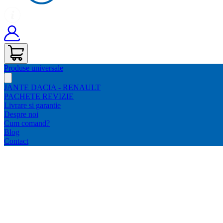
Produse universale
JANTE DACIA - RENAULT
PACHETE REVIZIE
Livrare si garantie
Despre noi
Cum comand?
Blog
Contact