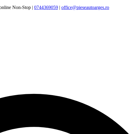
online Non-Stop |
0744369059‬
|
office@pieseautoarges.ro