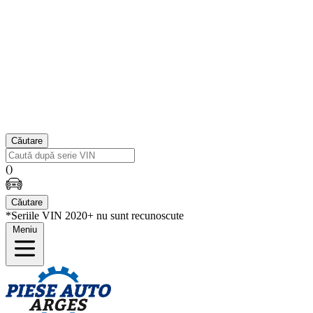
Căutare
(
)
Căutare
*Seriile VIN 2020+ nu sunt recunoscute
Meniu