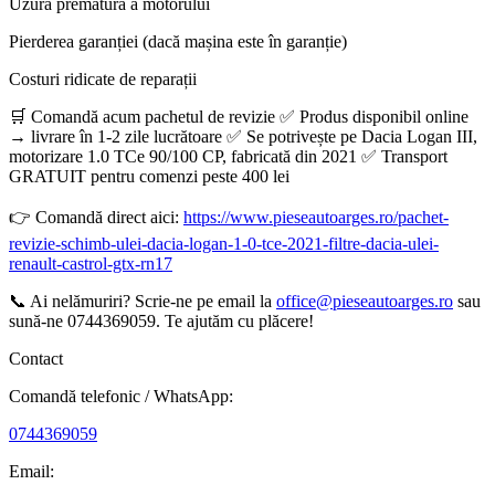
Uzură prematură a motorului
Pierderea garanției (dacă mașina este în garanție)
Costuri ridicate de reparații
🛒 Comandă acum pachetul de revizie ✅ Produs disponibil online
→ livrare în 1-2 zile lucrătoare ✅ Se potrivește pe Dacia Logan III,
motorizare 1.0 TCe 90/100 CP, fabricată din 2021 ✅ Transport
GRATUIT pentru comenzi peste 400 lei
👉 Comandă direct aici:
https://www.pieseautoarges.ro/pachet-
revizie-schimb-ulei-dacia-logan-1-0-tce-2021-filtre-dacia-ulei-
renault-castrol-gtx-rn17
📞 Ai nelămuriri? Scrie-ne pe email la
office@pieseautoarges.ro
sau
sună-ne 0744369059. Te ajutăm cu plăcere!
Contact
Comandă telefonic / WhatsApp:
0744369059
Email: