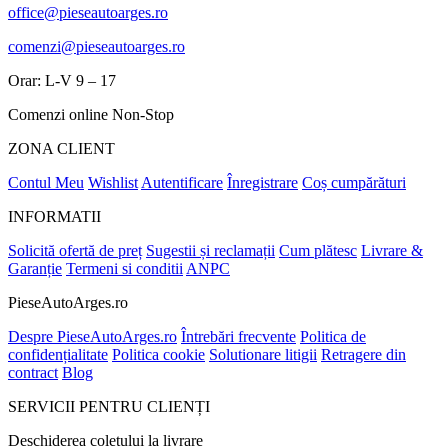
office@pieseautoarges.ro
comenzi@pieseautoarges.ro
Orar: L-V 9 – 17
Comenzi online Non-Stop
ZONA CLIENT
Contul Meu
Wishlist
Autentificare
Înregistrare
Coș cumpărături
INFORMATII
Solicită ofertă de preț
Sugestii și reclamații
Cum plătesc
Livrare &
Garanție
Termeni si conditii
ANPC
PieseAutoArges.ro
Despre PieseAutoArges.ro
Întrebări frecvente
Politica de
confidențialitate
Politica cookie
Solutionare litigii
Retragere din
contract
Blog
SERVICII PENTRU CLIENȚI
Deschiderea coletului la livrare