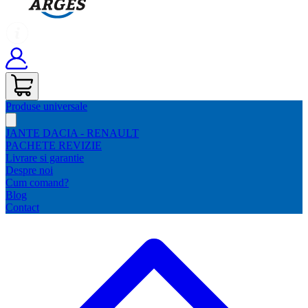
Produse universale
JANTE DACIA - RENAULT
PACHETE REVIZIE
Livrare si garantie
Despre noi
Cum comand?
Blog
Contact