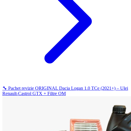
🔧 Pachet revizie ORIGINAL Dacia Logan 1.0 TCe (2021+) – Ulei
Renault-Castrol GTX + Filtre OM