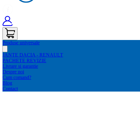
Produse universale
JANTE DACIA - RENAULT
PACHETE REVIZIE
Livrare si garantie
Despre noi
Cum comand?
Blog
Contact