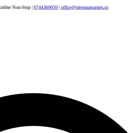
online Non-Stop |
0744369059‬
|
office@pieseautoarges.ro