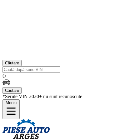
Căutare
(
)
Căutare
*Seriile VIN 2020+ nu sunt recunoscute
Meniu