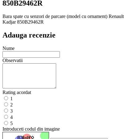
850B29462R
Bara spate cu senzori de parcare (model cu ornament) Renault
Kadjar 850B29462R
Adauga recenzie
Nume
Observatii
Rating acordat
1
2
3
4
5
Introduceti codul din imagine