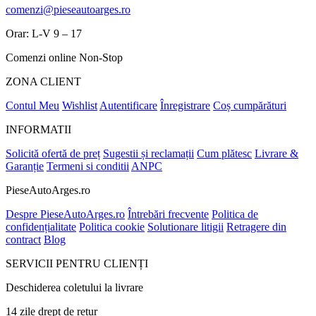
comenzi@pieseautoarges.ro
Orar: L-V 9 – 17
Comenzi online Non-Stop
ZONA CLIENT
Contul Meu
Wishlist
Autentificare
Înregistrare
Coș cumpărături
INFORMATII
Solicită ofertă de preț
Sugestii și reclamații
Cum plătesc
Livrare &
Garanție
Termeni si conditii
ANPC
PieseAutoArges.ro
Despre PieseAutoArges.ro
Întrebări frecvente
Politica de
confidențialitate
Politica cookie
Solutionare litigii
Retragere din
contract
Blog
SERVICII PENTRU CLIENȚI
Deschiderea coletului la livrare
14 zile drept de retur