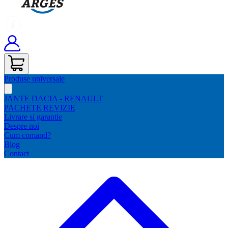
Produse universale
JANTE DACIA - RENAULT
PACHETE REVIZIE
Livrare si garantie
Despre noi
Cum comand?
Blog
Contact