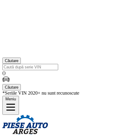
Căutare
(
)
Căutare
*Seriile VIN 2020+ nu sunt recunoscute
Meniu