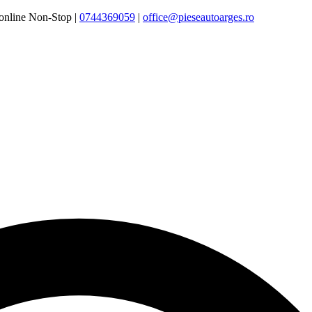
online Non-Stop |
0744369059‬
|
office@pieseautoarges.ro