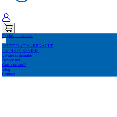
Produse universale
JANTE DACIA - RENAULT
PACHETE REVIZIE
Livrare si garantie
Despre noi
Cum comand?
Blog
Contact