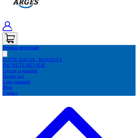
Produse universale
JANTE DACIA - RENAULT
PACHETE REVIZIE
Livrare si garantie
Despre noi
Cum comand?
Blog
Contact