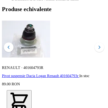
Produse echivalente
RENAULT · 401604793R
Pivot suspensie Dacia Logan Renault 401604793r
In stoc
A
89.00 RON