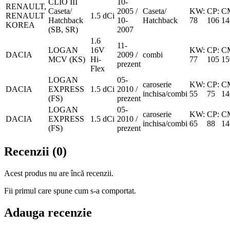
CLIO III
10-
RENAULT,
Caseta/
2005 /
Caseta/
KW:
CP:
C
RENAULT
1.5 dCi
Hatchback
10-
Hatchback
78
106
14
KOREA
(SB, SR)
2007
1.6
11-
LOGAN
16V
KW:
CP:
C
DACIA
2009 /
combi
MCV (KS)
Hi-
77
105
15
prezent
Flex
LOGAN
05-
caroserie
KW:
CP:
C
DACIA
EXPRESS
1.5 dCi
2010 /
inchisa/combi
55
75
14
(FS)
prezent
LOGAN
05-
caroserie
KW:
CP:
C
DACIA
EXPRESS
1.5 dCi
2010 /
inchisa/combi
65
88
14
(FS)
prezent
Recenzii (0)
Acest produs nu are încă recenzii.
Fii primul care spune cum s-a comportat.
Adauga recenzie