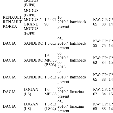
MODUS
(F/JP0)
MODUS
(F/JP0),
RENAULT,
10-
MODUS /
1.5 dCi
KW:
CP:
C
RENAULT
2010 /
hatchback
GRAND
90
65
88
14
KOREA
prezent
MODUS
(F/JP0)
05-
KW:
CP:
C
DACIA
SANDERO
1.5 dCi
2010 /
hatchback
55
75
14
prezent
05-
1.6
2010 /
KW:
CP:
C
DACIA
SANDERO
MPI 85
hatchback
06-
62
84
15
(BS03)
2013
05-
KW:
CP:
C
DACIA
SANDERO
1.5 dCi
2010 /
hatchback
65
88
14
prezent
05-
LOGAN
1.6
KW:
CP:
C
DACIA
2010 /
limuzina
(LS)
MPI 85
62
84
15
prezent
05-
LOGAN
1.5 dCi
KW:
CP:
C
DACIA
2010 /
limuzina
(LS)
(LS04)
65
88
14
prezent