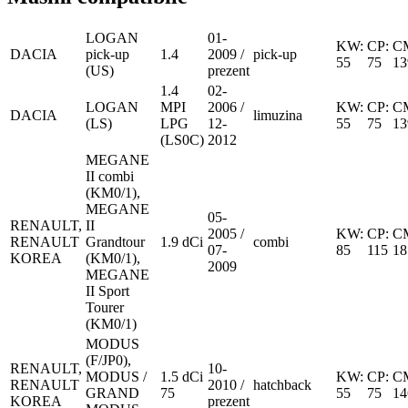
LOGAN
01-
KW:
CP:
C
DACIA
pick-up
1.4
2009 /
pick-up
55
75
13
(US)
prezent
1.4
02-
LOGAN
MPI
2006 /
KW:
CP:
C
DACIA
limuzina
(LS)
LPG
12-
55
75
13
(LS0C)
2012
MEGANE
II combi
(KM0/1),
MEGANE
05-
RENAULT,
II
2005 /
KW:
CP:
C
RENAULT
Grandtour
1.9 dCi
combi
07-
85
115
18
KOREA
(KM0/1),
2009
MEGANE
II Sport
Tourer
(KM0/1)
MODUS
(F/JP0),
RENAULT,
10-
MODUS /
1.5 dCi
KW:
CP:
C
RENAULT
2010 /
hatchback
GRAND
75
55
75
14
KOREA
prezent