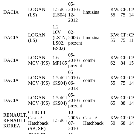
05-
LOGAN
1.5 dCi
2010 /
KW:
CP:
C
DACIA
limuzina
(LS)
(LS04)
12-
55
75
14
2012
1.2
16V
02-
LOGAN
KW:
CP:
C
DACIA
(LS1N,
2006 /
limuzina
(LS)
55
75
11
LS02,
prezent
BS02)
05-
LOGAN
1.6
KW:
CP:
C
DACIA
2010 /
combi
MCV (KS)
MPI 85
62
84
15
prezent
05-
LOGAN
1.5 dCi
2010 /
KW:
CP:
C
DACIA
combi
MCV (KS)
(KS04)
06-
55
75
14
2013
05-
LOGAN
1.5 dCi
KW:
CP:
C
DACIA
2010 /
combi
MCV (KS)
(KS04)
65
88
14
prezent
CLIO III
10-
RENAULT,
Caseta/
2005 /
Caseta/
KW:
CP:
C
RENAULT
1.5 dCi
Hatchback
07-
Hatchback
50
68
14
KOREA
(SB, SR)
2010