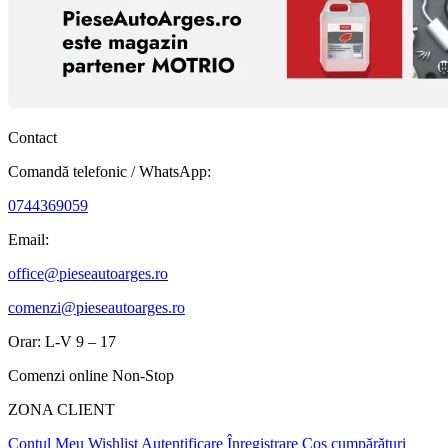
Contact
Comandă telefonic / WhatsApp:
0744369059
Email:
office@pieseautoarges.ro
comenzi@pieseautoarges.ro
Orar: L-V 9 – 17
Comenzi online Non-Stop
ZONA CLIENT
Contul Meu
Wishlist
Autentificare
Înregistrare
Coș cumpărături