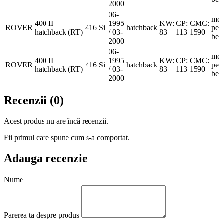
2000
06-
mo
400 II
1995
KW:
CP:
CMC:
ROVER
416 Si
hatchback
pe
hatchback (RT)
/ 03-
83
113
1590
be
2000
06-
mo
400 II
1995
KW:
CP:
CMC:
ROVER
416 Si
hatchback
pe
hatchback (RT)
/ 03-
83
113
1590
be
2000
Recenzii (0)
Acest produs nu are încă recenzii.
Fii primul care spune cum s-a comportat.
Adauga recenzie
Nume
Parerea ta despre produs