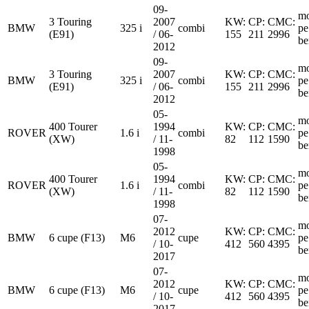
09-
mo
3 Touring
2007
KW:
CP:
CMC:
BMW
325 i
combi
pe
(E91)
/ 06-
155
211
2996
be
2012
09-
mo
3 Touring
2007
KW:
CP:
CMC:
BMW
325 i
combi
pe
(E91)
/ 06-
155
211
2996
be
2012
05-
mo
400 Tourer
1994
KW:
CP:
CMC:
ROVER
1.6 i
combi
pe
(XW)
/ 11-
82
112
1590
be
1998
05-
mo
400 Tourer
1994
KW:
CP:
CMC:
ROVER
1.6 i
combi
pe
(XW)
/ 11-
82
112
1590
be
1998
07-
mo
2012
KW:
CP:
CMC:
BMW
6 cupe (F13)
M6
cupe
pe
/ 10-
412
560
4395
be
2017
07-
mo
2012
KW:
CP:
CMC:
BMW
6 cupe (F13)
M6
cupe
pe
/ 10-
412
560
4395
be
2017