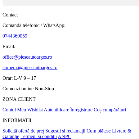
Contact
Comandă telefonic / WhatsApp:
0744369059
Email:
office@pieseautoarges.ro
comenzi@pieseautoarges.ro
Orar: L-V 9 – 17
Comenzi online Non-Stop
ZONA CLIENT
Contul Meu
Wishlist
Autentificare
Înregistrare
Coș cumpărături
INFORMATII
Solicită ofertă de preț
Sugestii și reclamații
Cum plătesc
Livrare &
Garanție
Termeni si conditii
ANPC