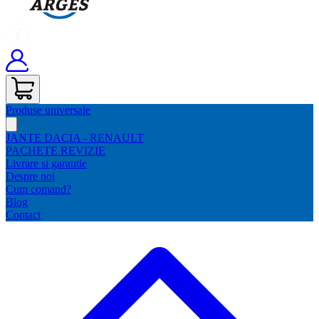
Produse universale
JANTE DACIA - RENAULT
PACHETE REVIZIE
Livrare si garantie
Despre noi
Cum comand?
Blog
Contact