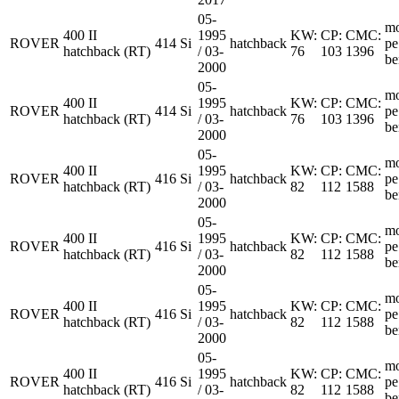
05-
mo
400 II
1995
KW:
CP:
CMC:
ROVER
414 Si
hatchback
pe
hatchback (RT)
/ 03-
76
103
1396
be
2000
05-
mo
400 II
1995
KW:
CP:
CMC:
ROVER
414 Si
hatchback
pe
hatchback (RT)
/ 03-
76
103
1396
be
2000
05-
mo
400 II
1995
KW:
CP:
CMC:
ROVER
416 Si
hatchback
pe
hatchback (RT)
/ 03-
82
112
1588
be
2000
05-
mo
400 II
1995
KW:
CP:
CMC:
ROVER
416 Si
hatchback
pe
hatchback (RT)
/ 03-
82
112
1588
be
2000
05-
mo
400 II
1995
KW:
CP:
CMC:
ROVER
416 Si
hatchback
pe
hatchback (RT)
/ 03-
82
112
1588
be
2000
05-
mo
400 II
1995
KW:
CP:
CMC:
ROVER
416 Si
hatchback
pe
hatchback (RT)
/ 03-
82
112
1588
be