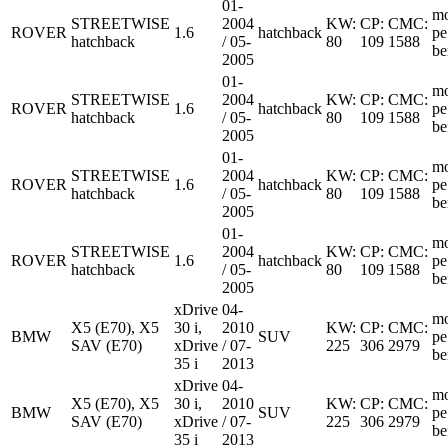
01-
mo
STREETWISE
2004
KW:
CP:
CMC:
ROVER
1.6
hatchback
pe
hatchback
/ 05-
80
109
1588
be
2005
01-
mo
STREETWISE
2004
KW:
CP:
CMC:
ROVER
1.6
hatchback
pe
hatchback
/ 05-
80
109
1588
be
2005
01-
mo
STREETWISE
2004
KW:
CP:
CMC:
ROVER
1.6
hatchback
pe
hatchback
/ 05-
80
109
1588
be
2005
01-
mo
STREETWISE
2004
KW:
CP:
CMC:
ROVER
1.6
hatchback
pe
hatchback
/ 05-
80
109
1588
be
2005
xDrive
04-
mo
X5 (E70), X5
30 i,
2010
KW:
CP:
CMC:
BMW
SUV
pe
SAV (E70)
xDrive
/ 07-
225
306
2979
be
35 i
2013
xDrive
04-
mo
X5 (E70), X5
30 i,
2010
KW:
CP:
CMC:
BMW
SUV
pe
SAV (E70)
xDrive
/ 07-
225
306
2979
be
35 i
2013