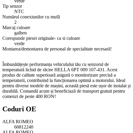
verde
Tip senzor
NTC
Numărul conexiunilor cu mufă
2
Marcaj culoare
galben
Corespunde piesei originale- ca si culoare
verde
Montarea/demontarea de personal de specialitate necesară!
Îmbunătățește performanța vehiculului tău cu senzorul de
temperatură lichid de răcire HELLA 6PT 009 107-431. Acest
produs de calitate superioară asigură o monitorizare precisă a
temperaturii, contribuind la funcționarea optimă a motorului. Ideal
pentru diverse modele de mașini, această piesă este ușor de instalat și
durabilă. Comandă acum și beneficiază de transport gratuit pentru
comenzi de peste 400 RON!
Coduri OE
ALFA ROMEO
60812240
ALFA ROMEO