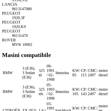
LANCIA
9613147080
PEUGEOT
1920.3F
PEUGEOT
1920.K9
PEUGEOT
96131470
ROVER
MVK 10002
Masini compatibile
09-
3 (E36),
325
1991
KW:
CP:
CMC:
motor
BMW
3 Sedan
limuzina
td
/ 02-
85
115
2497
diesel
(E36)
1998
05-
3 (E36),
325
1993
KW:
CP:
CMC:
motor
BMW
3 Sedan
limuzina
tds
/ 02-
105
143
2497
diesel
(E36)
1998
03-
motor
1991
KW:
CP:
CMC:
CITROËN
ZX (N2)
1.6 i
hatchback
pe