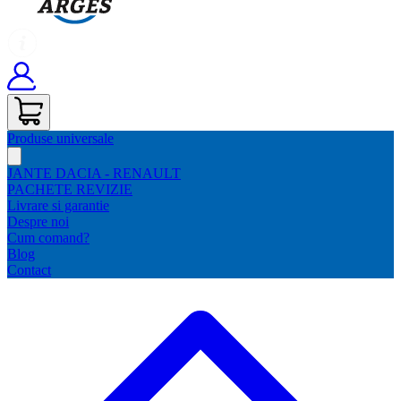
Produse universale
JANTE DACIA - RENAULT
PACHETE REVIZIE
Livrare si garantie
Despre noi
Cum comand?
Blog
Contact