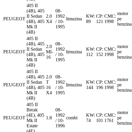
405 II
(4B), 405
08-
motor
II Sedan
2.0
1992
KW:
CP:
CMC:
PEUGEOT
limuzina
pe
(4B), 405
X4
/ 10-
89
121
1998
benzina
Mk II
1995
(4B)
405 II
(4B), 405
08-
2.0
motor
II Sedan
1992
KW:
CP:
CMC:
PEUGEOT
MI-
limuzina
pe
(4B), 405
/ 10-
112
152
1998
16
benzina
Mk II
1995
(4B)
405 II
(4B), 405
2.0
08-
motor
II Sedan
T
1992
KW:
CP:
CMC:
PEUGEOT
limuzina
pe
(4B), 405
16
/ 10-
144
196
1998
benzina
Mk II
X4
1995
(4B)
405 II
Break
08-
motor
(4E), 405
1992
KW:
CP:
CMC:
PEUGEOT
1.8
combi
pe
Mk II
/ 10-
74
101
1761
benzina
Estate
1996
(4E)