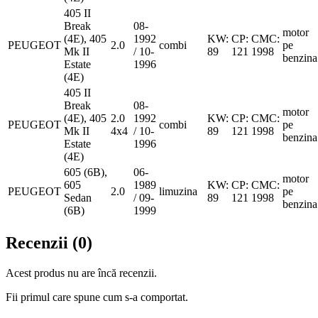
405 II
Break
08-
motor
(4E), 405
1992
KW:
CP:
CMC:
PEUGEOT
2.0
combi
pe
Mk II
/ 10-
89
121
1998
benzina
Estate
1996
(4E)
405 II
Break
08-
motor
(4E), 405
2.0
1992
KW:
CP:
CMC:
PEUGEOT
combi
pe
Mk II
4x4
/ 10-
89
121
1998
benzina
Estate
1996
(4E)
605 (6B),
06-
motor
605
1989
KW:
CP:
CMC:
PEUGEOT
2.0
limuzina
pe
Sedan
/ 09-
89
121
1998
benzina
(6B)
1999
Recenzii (0)
Acest produs nu are încă recenzii.
Fii primul care spune cum s-a comportat.