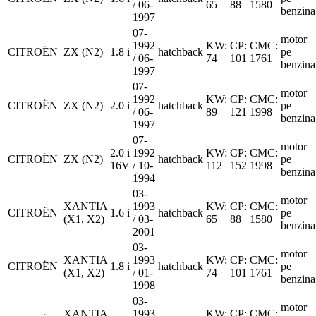
/ 06-
65
88
1580
benzina
1997
07-
motor
1992
KW:
CP:
CMC:
CITROËN
ZX (N2)
1.8 i
hatchback
pe
/ 06-
74
101
1761
benzina
1997
07-
motor
1992
KW:
CP:
CMC:
CITROËN
ZX (N2)
2.0 i
hatchback
pe
/ 06-
89
121
1998
benzina
1997
07-
motor
2.0 i
1992
KW:
CP:
CMC:
CITROËN
ZX (N2)
hatchback
pe
16V
/ 10-
112
152
1998
benzina
1994
03-
motor
XANTIA
1993
KW:
CP:
CMC:
CITROËN
1.6 i
hatchback
pe
(X1, X2)
/ 03-
65
88
1580
benzina
2001
03-
motor
XANTIA
1993
KW:
CP:
CMC:
CITROËN
1.8 i
hatchback
pe
(X1, X2)
/ 01-
74
101
1761
benzina
1998
03-
motor
XANTIA
1993
KW:
CP:
CMC: