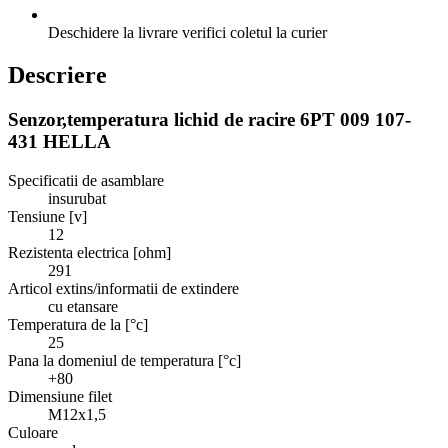
Deschidere la livrare
verifici coletul la curier
Descriere
Senzor,temperatura lichid de racire 6PT 009 107-
431 HELLA
Specificatii de asamblare
insurubat
Tensiune [v]
12
Rezistenta electrica [ohm]
291
Articol extins/informatii de extindere
cu etansare
Temperatura de la [°c]
25
Pana la domeniul de temperatura [°c]
+80
Dimensiune filet
M12x1,5
Culoare