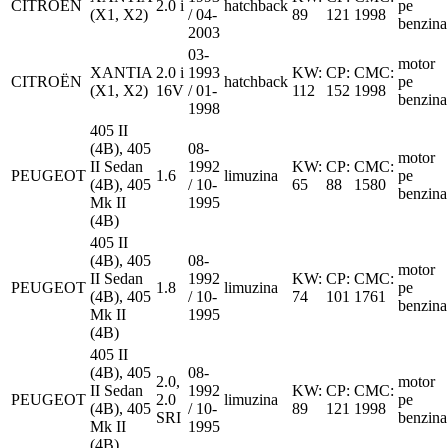
CITROËN
2.0 i
hatchback
pe
(X1, X2)
/ 04-
89
121
1998
benzina
2003
03-
motor
XANTIA
2.0 i
1993
KW:
CP:
CMC:
CITROËN
hatchback
pe
(X1, X2)
16V
/ 01-
112
152
1998
benzina
1998
405 II
(4B), 405
08-
motor
II Sedan
1992
KW:
CP:
CMC:
PEUGEOT
1.6
limuzina
pe
(4B), 405
/ 10-
65
88
1580
benzina
Mk II
1995
(4B)
405 II
(4B), 405
08-
motor
II Sedan
1992
KW:
CP:
CMC:
PEUGEOT
1.8
limuzina
pe
(4B), 405
/ 10-
74
101
1761
benzina
Mk II
1995
(4B)
405 II
(4B), 405
08-
2.0,
motor
II Sedan
1992
KW:
CP:
CMC:
PEUGEOT
2.0
limuzina
pe
(4B), 405
/ 10-
89
121
1998
SRI
benzina
Mk II
1995
(4B)