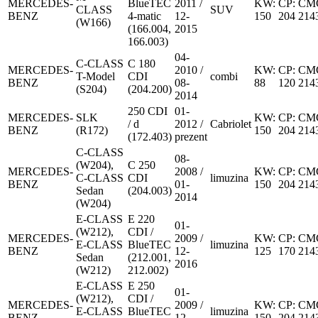
MERCEDES-
BlueTEC
2011 /
KW:
CP:
CM
CLASS
SUV
BENZ
4-matic
12-
150
204
214
(W166)
(166.004,
2015
166.003)
04-
C-CLASS
C 180
MERCEDES-
2010 /
KW:
CP:
CM
T-Model
CDI
combi
BENZ
08-
88
120
214
(S204)
(204.200)
2014
250 CDI
01-
MERCEDES-
SLK
KW:
CP:
CM
/ d
2012 /
Cabriolet
BENZ
(R172)
150
204
214
(172.403)
prezent
C-CLASS
08-
(W204),
C 250
MERCEDES-
2008 /
KW:
CP:
CM
C-CLASS
CDI
limuzina
BENZ
01-
150
204
214
Sedan
(204.003)
2014
(W204)
E-CLASS
E 220
01-
(W212),
CDI /
MERCEDES-
2009 /
KW:
CP:
CM
E-CLASS
BlueTEC
limuzina
BENZ
12-
125
170
214
Sedan
(212.001,
2016
(W212)
212.002)
E-CLASS
E 250
01-
(W212),
CDI /
MERCEDES-
2009 /
KW:
CP:
CM
E-CLASS
BlueTEC
limuzina
BENZ
12-
150
204
214