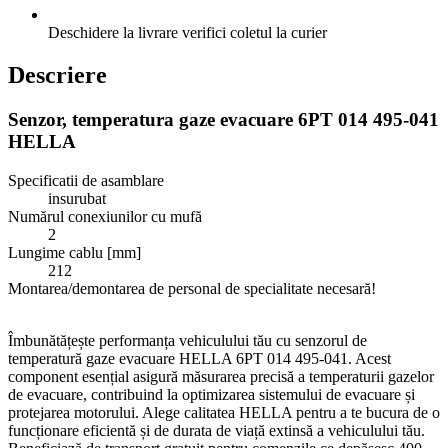
Deschidere la livrare
verifici coletul la curier
Descriere
Senzor, temperatura gaze evacuare 6PT 014 495-041
HELLA
Specificatii de asamblare
insurubat
Numărul conexiunilor cu mufă
2
Lungime cablu [mm]
212
Montarea/demontarea de personal de specialitate necesară!
Îmbunătățește performanța vehiculului tău cu senzorul de
temperatură gaze evacuare HELLA 6PT 014 495-041. Acest
component esențial asigură măsurarea precisă a temperaturii gazelor
de evacuare, contribuind la optimizarea sistemului de evacuare și
protejarea motorului. Alege calitatea HELLA pentru a te bucura de o
funcționare eficientă și de durata de viață extinsă a vehiculului tău.