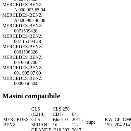
MERCEDES-BENZ
A 000 905 65 04
MERCEDES-BENZ
A 000 905 46 08
MERCEDES-BENZ
0071539428
MERCEDES-BENZ
007 153 94 28
MERCEDES-BENZ
0061536328
MERCEDES-BENZ
0019050700
MERCEDES-BENZ
001 905 07 00
MERCEDES-BENZ
0009056504
Masini compatibile
CLS
CLS 250
(C218),
CDI /
04-
MERCEDES-
CLS
BlueTEC
2011 /
KW:
CP:
CM
cupe
BENZ
SEDAN
/ d
12-
150
204
214
GRANDE
(218.303,
2017