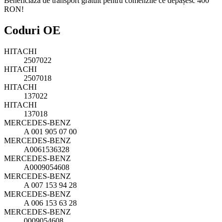
Beneficiază de transport gratuit pentru comenzile ce depășesc 400
RON!
Coduri OE
HITACHI
2507022
HITACHI
2507018
HITACHI
137022
HITACHI
137018
MERCEDES-BENZ
A 001 905 07 00
MERCEDES-BENZ
A0061536328
MERCEDES-BENZ
A0009054608
MERCEDES-BENZ
A 007 153 94 28
MERCEDES-BENZ
A 006 153 63 28
MERCEDES-BENZ
0009054608