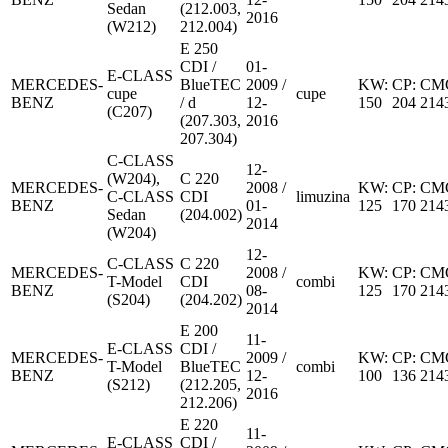
Sedan
(212.003,
2016
(W212)
212.004)
E 250
CDI /
01-
E-CLASS
MERCEDES-
BlueTEC
2009 /
KW:
CP:
CM
cupe
cupe
BENZ
/ d
12-
150
204
214
(C207)
(207.303,
2016
207.304)
C-CLASS
12-
(W204),
C 220
MERCEDES-
2008 /
KW:
CP:
CM
C-CLASS
CDI
limuzina
BENZ
01-
125
170
214
Sedan
(204.002)
2014
(W204)
12-
C-CLASS
C 220
MERCEDES-
2008 /
KW:
CP:
CM
T-Model
CDI
combi
BENZ
08-
125
170
214
(S204)
(204.202)
2014
E 200
11-
E-CLASS
CDI /
MERCEDES-
2009 /
KW:
CP:
CM
T-Model
BlueTEC
combi
BENZ
12-
100
136
214
(S212)
(212.205,
2016
212.206)
E 220
11-
E-CLASS
CDI /