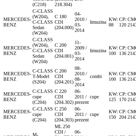
(C218)
218.304)
C-CLASS
04-
(W204),
C 180
MERCEDES-
2010 /
KW:
CP:
CM
C-CLASS
CDI
limuzina
BENZ
03-
88
120
214
Sedan
(204.000)
2014
(W204)
C-CLASS
11-
(W204),
C 200
MERCEDES-
2009 /
KW:
CP:
CM
C-CLASS
CDI
limuzina
BENZ
03-
100
136
214
Sedan
(204.001)
2014
(W204)
08-
C-CLASS
C 200
MERCEDES-
2010 /
KW:
CP:
CM
T-Model
CDI
combi
BENZ
08-
100
136
214
(S204)
(204.201)
2014
C-CLASS
C 220
06-
MERCEDES-
KW:
CP:
CM
cupe
CDI
2011 /
cupe
BENZ
125
170
214
(C204)
(204.302)
prezent
C-CLASS
C 250
06-
MERCEDES-
KW:
CP:
CM
cupe
CDI
2011 /
cupe
BENZ
150
204
214
(C204)
(204.303)
prezent
ML 250
CDI /
06-
M-