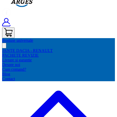
Produse universale
JANTE DACIA - RENAULT
PACHETE REVIZIE
Livrare si garantie
Despre noi
Cum comand?
Blog
Contact