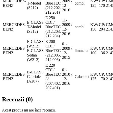
MERCEDES-
2009 /
KW:
CP:
CM
T-Model
BlueTEC
combi
BENZ
12-
125
170
214
(S212)
(212.202,
2016
212.201)
E 250
11-
E-CLASS
CDI /
MERCEDES-
2009 /
KW:
CP:
CM
T-Model
BlueTEC
combi
BENZ
12-
150
204
214
(S212)
(212.203,
2016
212.204)
E-CLASS
E 200
01-
(W212),
CDI /
MERCEDES-
2009 /
KW:
CP:
CM
E-CLASS
BlueTEC
limuzina
BENZ
12-
100
136
214
Sedan
(212.005,
2015
(W212)
212.006)
E 220
CDI /
01-
E-CLASS
MERCEDES-
BlueTEC
2010 /
KW:
CP:
CM
Cabriolet
Cabriolet
BENZ
/ d
12-
125
170
214
(A207)
(207.402,
2016
207.401)
Recenzii (0)
Acest produs nu are încă recenzii.