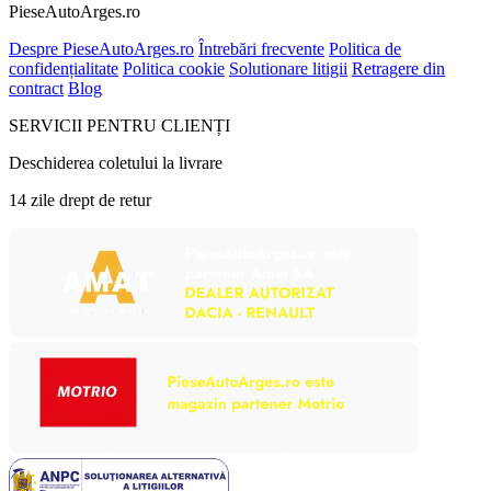
PieseAutoArges.ro
Despre PieseAutoArges.ro
Întrebări frecvente
Politica de
confidențialitate
Politica cookie
Solutionare litigii
Retragere din
contract
Blog
SERVICII PENTRU CLIENȚI
Deschiderea coletului la livrare
14 zile drept de retur