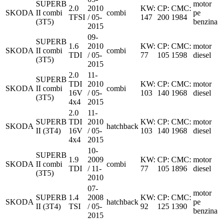
SUPERB
motor
2.0
2010
KW:
CP:
CMC:
SKODA
II combi
combi
pe
TFSI
/ 05-
147
200
1984
(3T5)
benzina
2015
09-
SUPERB
1.6
2010
KW:
CP:
CMC:
motor
SKODA
II combi
combi
TDI
/ 05-
77
105
1598
diesel
(3T5)
2015
2.0
11-
SUPERB
TDI
2010
KW:
CP:
CMC:
motor
SKODA
II combi
combi
16V
/ 05-
103
140
1968
diesel
(3T5)
4x4
2015
2.0
11-
SUPERB
TDI
2010
KW:
CP:
CMC:
motor
SKODA
hatchback
II (3T4)
16V
/ 05-
103
140
1968
diesel
4x4
2015
10-
SUPERB
1.9
2009
KW:
CP:
CMC:
motor
SKODA
II combi
combi
TDI
/ 11-
77
105
1896
diesel
(3T5)
2010
07-
motor
SUPERB
1.4
2008
KW:
CP:
CMC:
SKODA
hatchback
pe
II (3T4)
TSI
/ 05-
92
125
1390
benzina
2015