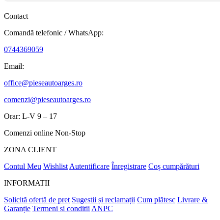
Contact
Comandă telefonic / WhatsApp:
0744369059
Email:
office@pieseautoarges.ro
comenzi@pieseautoarges.ro
Orar: L-V 9 – 17
Comenzi online Non-Stop
ZONA CLIENT
Contul Meu
Wishlist
Autentificare
Înregistrare
Coș cumpărături
INFORMATII
Solicită ofertă de preț
Sugestii și reclamații
Cum plătesc
Livrare &
Garanție
Termeni si conditii
ANPC