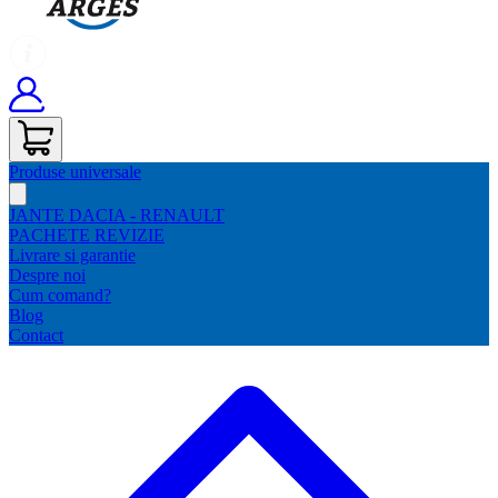
Produse universale
JANTE DACIA - RENAULT
PACHETE REVIZIE
Livrare si garantie
Despre noi
Cum comand?
Blog
Contact