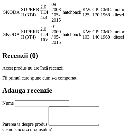
09-
2.0
SUPERB
2008
KW:
CP:
CMC:
motor
SKODA
TDI
hatchback
II (3T4)
/ 05-
125
170
1968
diesel
4x4
2015
01-
2.0
SUPERB
2009
KW:
CP:
CMC:
motor
SKODA
TDI
hatchback
II (3T4)
/ 05-
103
140
1968
diesel
16V
2015
Recenzii (0)
Acest produs nu are încă recenzii.
Fii primul care spune cum s-a comportat.
Adauga recenzie
Nume
Parerea ta despre produs
Ce nota acorzi produsului?