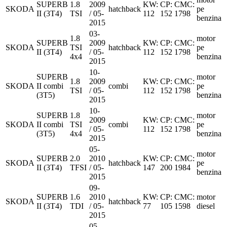
SUPERB
1.8
2009
KW:
CP:
CMC:
SKODA
hatchback
pe
II (3T4)
TSI
/ 05-
112
152
1798
benzina
2015
03-
1.8
motor
SUPERB
2009
KW:
CP:
CMC:
SKODA
TSI
hatchback
pe
II (3T4)
/ 05-
112
152
1798
4x4
benzina
2015
10-
SUPERB
motor
1.8
2009
KW:
CP:
CMC:
SKODA
II combi
combi
pe
TSI
/ 05-
112
152
1798
(3T5)
benzina
2015
10-
SUPERB
1.8
motor
2009
KW:
CP:
CMC:
SKODA
II combi
TSI
combi
pe
/ 05-
112
152
1798
(3T5)
4x4
benzina
2015
05-
motor
SUPERB
2.0
2010
KW:
CP:
CMC:
SKODA
hatchback
pe
II (3T4)
TFSI
/ 05-
147
200
1984
benzina
2015
09-
SUPERB
1.6
2010
KW:
CP:
CMC:
motor
SKODA
hatchback
II (3T4)
TDI
/ 05-
77
105
1598
diesel
2015
05-