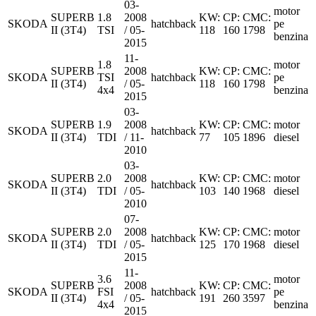
03-
motor
SUPERB
1.8
2008
KW:
CP:
CMC:
SKODA
hatchback
pe
II (3T4)
TSI
/ 05-
118
160
1798
benzina
2015
11-
1.8
motor
SUPERB
2008
KW:
CP:
CMC:
SKODA
TSI
hatchback
pe
II (3T4)
/ 05-
118
160
1798
4x4
benzina
2015
03-
SUPERB
1.9
2008
KW:
CP:
CMC:
motor
SKODA
hatchback
II (3T4)
TDI
/ 11-
77
105
1896
diesel
2010
03-
SUPERB
2.0
2008
KW:
CP:
CMC:
motor
SKODA
hatchback
II (3T4)
TDI
/ 05-
103
140
1968
diesel
2010
07-
SUPERB
2.0
2008
KW:
CP:
CMC:
motor
SKODA
hatchback
II (3T4)
TDI
/ 05-
125
170
1968
diesel
2015
11-
3.6
motor
SUPERB
2008
KW:
CP:
CMC:
SKODA
FSI
hatchback
pe
II (3T4)
/ 05-
191
260
3597
4x4
benzina
2015