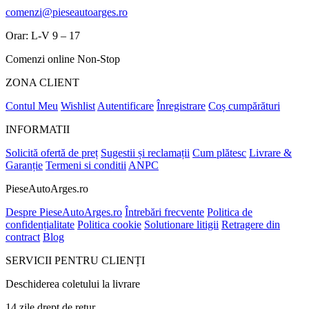
comenzi@pieseautoarges.ro
Orar: L-V 9 – 17
Comenzi online Non-Stop
ZONA CLIENT
Contul Meu
Wishlist
Autentificare
Înregistrare
Coș cumpărături
INFORMATII
Solicită ofertă de preț
Sugestii și reclamații
Cum plătesc
Livrare &
Garanție
Termeni si conditii
ANPC
PieseAutoArges.ro
Despre PieseAutoArges.ro
Întrebări frecvente
Politica de
confidențialitate
Politica cookie
Solutionare litigii
Retragere din
contract
Blog
SERVICII PENTRU CLIENȚI
Deschiderea coletului la livrare
14 zile drept de retur