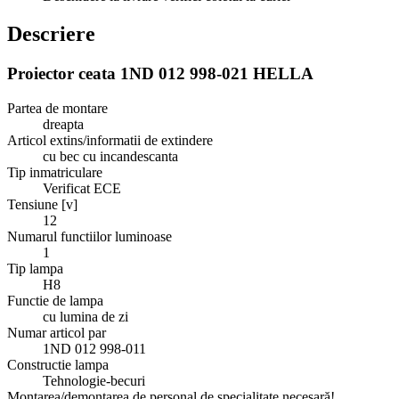
Descriere
Proiector ceata 1ND 012 998-021 HELLA
Partea de montare
dreapta
Articol extins/informatii de extindere
cu bec cu incandescanta
Tip inmatriculare
Verificat ECE
Tensiune [v]
12
Numarul functiilor luminoase
1
Tip lampa
H8
Functie de lampa
cu lumina de zi
Numar articol par
1ND 012 998-011
Constructie lampa
Tehnologie-becuri
Montarea/demontarea de personal de specialitate necesară!