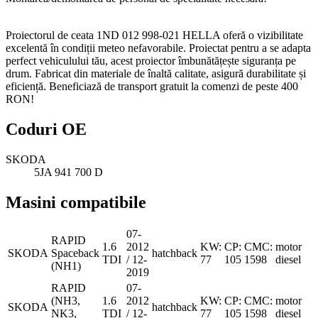
Proiectorul de ceata 1ND 012 998-021 HELLA oferă o vizibilitate
excelentă în condiții meteo nefavorabile. Proiectat pentru a se adapta
perfect vehiculului tău, acest proiector îmbunătățește siguranța pe
drum. Fabricat din materiale de înaltă calitate, asigură durabilitate și
eficiență. Beneficiază de transport gratuit la comenzi de peste 400
RON!
Coduri OE
SKODA
5JA 941 700 D
Masini compatibile
07-
RAPID
1.6
2012
KW:
CP:
CMC:
motor
SKODA
Spaceback
hatchback
TDI
/ 12-
77
105
1598
diesel
(NH1)
2019
RAPID
07-
(NH3,
1.6
2012
KW:
CP:
CMC:
motor
SKODA
hatchback
NK3,
TDI
/ 12-
77
105
1598
diesel