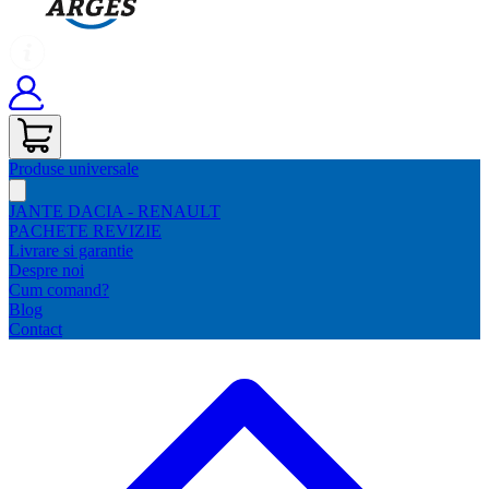
Produse universale
JANTE DACIA - RENAULT
PACHETE REVIZIE
Livrare si garantie
Despre noi
Cum comand?
Blog
Contact