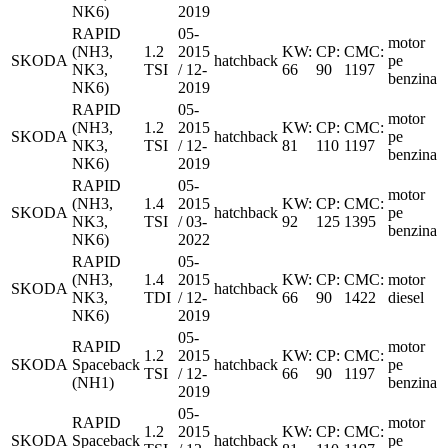
NK6)
2019
RAPID
05-
motor
(NH3,
1.2
2015
KW:
CP:
CMC:
SKODA
hatchback
pe
NK3,
TSI
/ 12-
66
90
1197
benzina
NK6)
2019
RAPID
05-
motor
(NH3,
1.2
2015
KW:
CP:
CMC:
SKODA
hatchback
pe
NK3,
TSI
/ 12-
81
110
1197
benzina
NK6)
2019
RAPID
05-
motor
(NH3,
1.4
2015
KW:
CP:
CMC:
SKODA
hatchback
pe
NK3,
TSI
/ 03-
92
125
1395
benzina
NK6)
2022
RAPID
05-
(NH3,
1.4
2015
KW:
CP:
CMC:
motor
SKODA
hatchback
NK3,
TDI
/ 12-
66
90
1422
diesel
NK6)
2019
05-
RAPID
motor
1.2
2015
KW:
CP:
CMC:
SKODA
Spaceback
hatchback
pe
TSI
/ 12-
66
90
1197
(NH1)
benzina
2019
05-
RAPID
motor
1.2
2015
KW:
CP:
CMC:
SKODA
Spaceback
hatchback
pe