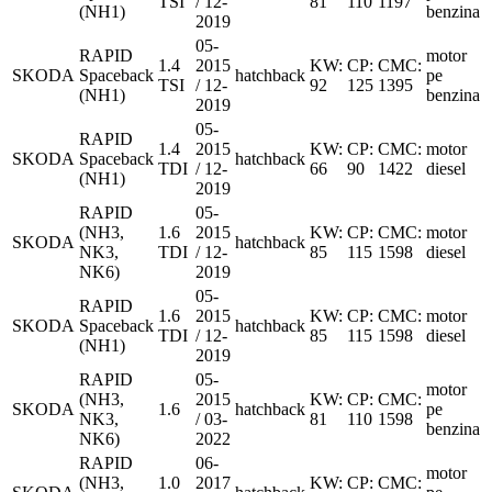
TSI
/ 12-
81
110
1197
(NH1)
benzina
2019
05-
RAPID
motor
1.4
2015
KW:
CP:
CMC:
SKODA
Spaceback
hatchback
pe
TSI
/ 12-
92
125
1395
(NH1)
benzina
2019
05-
RAPID
1.4
2015
KW:
CP:
CMC:
motor
SKODA
Spaceback
hatchback
TDI
/ 12-
66
90
1422
diesel
(NH1)
2019
RAPID
05-
(NH3,
1.6
2015
KW:
CP:
CMC:
motor
SKODA
hatchback
NK3,
TDI
/ 12-
85
115
1598
diesel
NK6)
2019
05-
RAPID
1.6
2015
KW:
CP:
CMC:
motor
SKODA
Spaceback
hatchback
TDI
/ 12-
85
115
1598
diesel
(NH1)
2019
RAPID
05-
motor
(NH3,
2015
KW:
CP:
CMC:
SKODA
1.6
hatchback
pe
NK3,
/ 03-
81
110
1598
benzina
NK6)
2022
RAPID
06-
motor
(NH3,
1.0
2017
KW:
CP:
CMC: