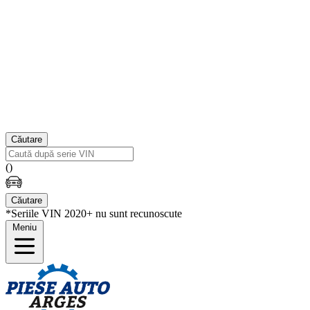
Căutare
(
)
Căutare
*Seriile VIN 2020+ nu sunt recunoscute
Meniu