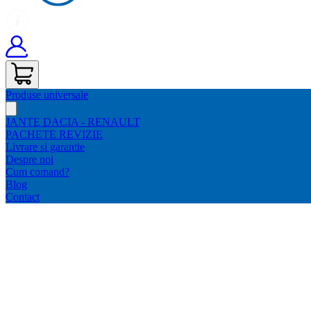
Produse universale
JANTE DACIA - RENAULT
PACHETE REVIZIE
Livrare si garantie
Despre noi
Cum comand?
Blog
Contact