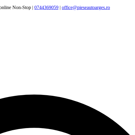
online Non-Stop |
0744369059‬
|
office@pieseautoarges.ro