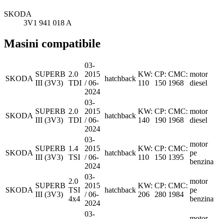
SKODA
3V1 941 018 A
Masini compatibile
03-
SUPERB
2.0
2015
KW:
CP:
CMC:
motor
SKODA
hatchback
III (3V3)
TDI
/ 06-
110
150
1968
diesel
2024
03-
SUPERB
2.0
2015
KW:
CP:
CMC:
motor
SKODA
hatchback
III (3V3)
TDI
/ 06-
140
190
1968
diesel
2024
03-
motor
SUPERB
1.4
2015
KW:
CP:
CMC:
SKODA
hatchback
pe
III (3V3)
TSI
/ 06-
110
150
1395
benzina
2024
03-
2.0
motor
SUPERB
2015
KW:
CP:
CMC:
SKODA
TSI
hatchback
pe
III (3V3)
/ 06-
206
280
1984
4x4
benzina
2024
03-
motor