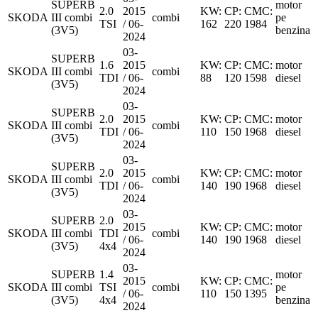
SUPERB
motor
2.0
2015
KW:
CP:
CMC:
SKODA
III combi
combi
pe
TSI
/ 06-
162
220
1984
(3V5)
benzina
2024
03-
SUPERB
1.6
2015
KW:
CP:
CMC:
motor
SKODA
III combi
combi
TDI
/ 06-
88
120
1598
diesel
(3V5)
2024
03-
SUPERB
2.0
2015
KW:
CP:
CMC:
motor
SKODA
III combi
combi
TDI
/ 06-
110
150
1968
diesel
(3V5)
2024
03-
SUPERB
2.0
2015
KW:
CP:
CMC:
motor
SKODA
III combi
combi
TDI
/ 06-
140
190
1968
diesel
(3V5)
2024
03-
SUPERB
2.0
2015
KW:
CP:
CMC:
motor
SKODA
III combi
TDI
combi
/ 06-
140
190
1968
diesel
(3V5)
4x4
2024
03-
SUPERB
1.4
motor
2015
KW:
CP:
CMC:
SKODA
III combi
TSI
combi
pe
/ 06-
110
150
1395
(3V5)
4x4
benzina
2024