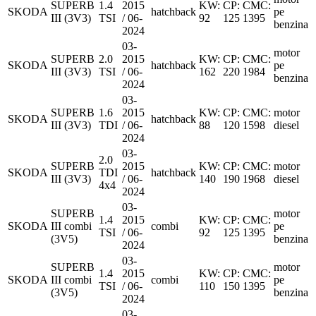
SUPERB
1.4
2015
KW:
CP:
CMC:
SKODA
hatchback
pe
III (3V3)
TSI
/ 06-
92
125
1395
benzina
2024
03-
motor
SUPERB
2.0
2015
KW:
CP:
CMC:
SKODA
hatchback
pe
III (3V3)
TSI
/ 06-
162
220
1984
benzina
2024
03-
SUPERB
1.6
2015
KW:
CP:
CMC:
motor
SKODA
hatchback
III (3V3)
TDI
/ 06-
88
120
1598
diesel
2024
03-
2.0
SUPERB
2015
KW:
CP:
CMC:
motor
SKODA
TDI
hatchback
III (3V3)
/ 06-
140
190
1968
diesel
4x4
2024
03-
SUPERB
motor
1.4
2015
KW:
CP:
CMC:
SKODA
III combi
combi
pe
TSI
/ 06-
92
125
1395
(3V5)
benzina
2024
03-
SUPERB
motor
1.4
2015
KW:
CP:
CMC:
SKODA
III combi
combi
pe
TSI
/ 06-
110
150
1395
(3V5)
benzina
2024
03-