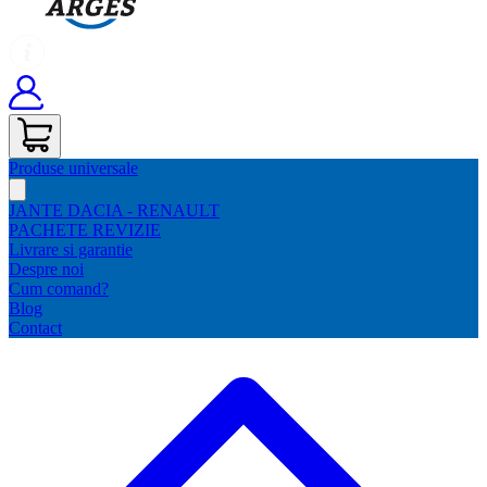
Produse universale
JANTE DACIA - RENAULT
PACHETE REVIZIE
Livrare si garantie
Despre noi
Cum comand?
Blog
Contact