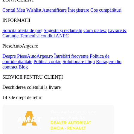
Contul Meu
Wishlist
Autentificare
Înregistrare
Coș cumpărături
INFORMATII
Solicită ofertă de preț
Sugestii și reclamații
Cum plătesc
Livrare &
Garanție
Termeni si conditii
ANPC
PieseAutoArges.ro
Despre PieseAutoArges.ro
Întrebări frecvente
Politica de
confidențialitate
Politica cookie
Solutionare litigii
Retragere din
contract
Blog
SERVICII PENTRU CLIENȚI
Deschiderea coletului la livrare
14 zile drept de retur