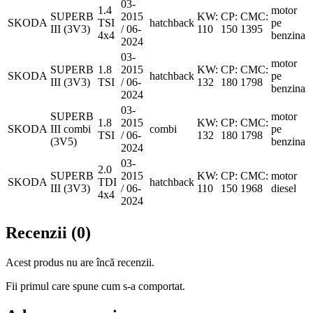
03-
1.4
motor
SUPERB
2015
KW:
CP:
CMC:
SKODA
TSI
hatchback
pe
III (3V3)
/ 06-
110
150
1395
4x4
benzina
2024
03-
motor
SUPERB
1.8
2015
KW:
CP:
CMC:
SKODA
hatchback
pe
III (3V3)
TSI
/ 06-
132
180
1798
benzina
2024
03-
SUPERB
motor
1.8
2015
KW:
CP:
CMC:
SKODA
III combi
combi
pe
TSI
/ 06-
132
180
1798
(3V5)
benzina
2024
03-
2.0
SUPERB
2015
KW:
CP:
CMC:
motor
SKODA
TDI
hatchback
III (3V3)
/ 06-
110
150
1968
diesel
4x4
2024
Recenzii (0)
Acest produs nu are încă recenzii.
Fii primul care spune cum s-a comportat.