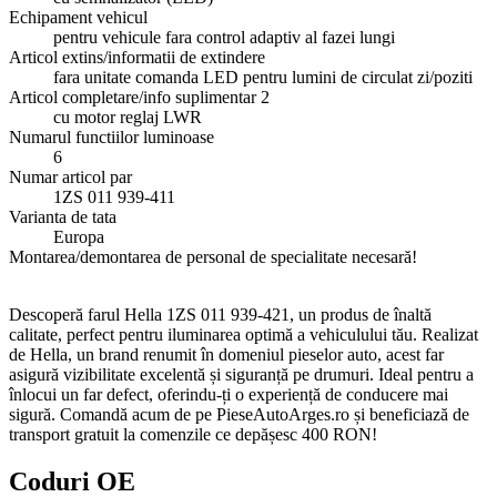
Echipament vehicul
pentru vehicule fara control adaptiv al fazei lungi
Articol extins/informatii de extindere
fara unitate comanda LED pentru lumini de circulat zi/poziti
Articol completare/info suplimentar 2
cu motor reglaj LWR
Numarul functiilor luminoase
6
Numar articol par
1ZS 011 939-411
Varianta de tata
Europa
Montarea/demontarea de personal de specialitate necesară!
Descoperă farul Hella 1ZS 011 939-421, un produs de înaltă
calitate, perfect pentru iluminarea optimă a vehiculului tău. Realizat
de Hella, un brand renumit în domeniul pieselor auto, acest far
asigură vizibilitate excelentă și siguranță pe drumuri. Ideal pentru a
înlocui un far defect, oferindu-ți o experiență de conducere mai
sigură. Comandă acum de pe PieseAutoArges.ro și beneficiază de
transport gratuit la comenzile ce depășesc 400 RON!
Coduri OE