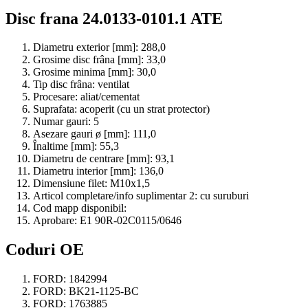
Disc frana 24.0133-0101.1 ATE
Diametru exterior [mm]:
288,0
Grosime disc frâna [mm]:
33,0
Grosime minima [mm]:
30,0
Tip disc frâna:
ventilat
Procesare:
aliat/cementat
Suprafata:
acoperit (cu un strat protector)
Numar gauri:
5
Asezare gauri ø [mm]:
111,0
Înaltime [mm]:
55,3
Diametru de centrare [mm]:
93,1
Diametru interior [mm]:
136,0
Dimensiune filet:
M10x1,5
Articol completare/info suplimentar 2:
cu suruburi
Cod mapp disponibil:
Aprobare:
E1 90R-02C0115/0646
Coduri OE
FORD:
1842994
FORD:
BK21-1125-BC
FORD:
1763885