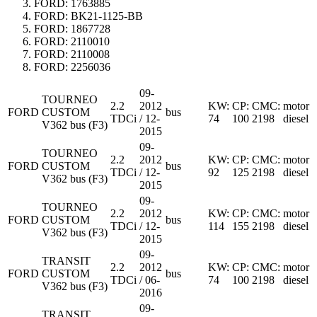
FORD:
1763885
FORD:
BK21-1125-BB
FORD:
1867728
FORD:
2110010
FORD:
2110008
FORD:
2256036
09-
TOURNEO
2.2
2012
KW:
CP:
CMC:
motor
FORD
CUSTOM
bus
TDCi
/ 12-
74
100
2198
diesel
V362 bus (F3)
2015
09-
TOURNEO
2.2
2012
KW:
CP:
CMC:
motor
FORD
CUSTOM
bus
TDCi
/ 12-
92
125
2198
diesel
V362 bus (F3)
2015
09-
TOURNEO
2.2
2012
KW:
CP:
CMC:
motor
FORD
CUSTOM
bus
TDCi
/ 12-
114
155
2198
diesel
V362 bus (F3)
2015
09-
TRANSIT
2.2
2012
KW:
CP:
CMC:
motor
FORD
CUSTOM
bus
TDCi
/ 06-
74
100
2198
diesel
V362 bus (F3)
2016
09-
TRANSIT