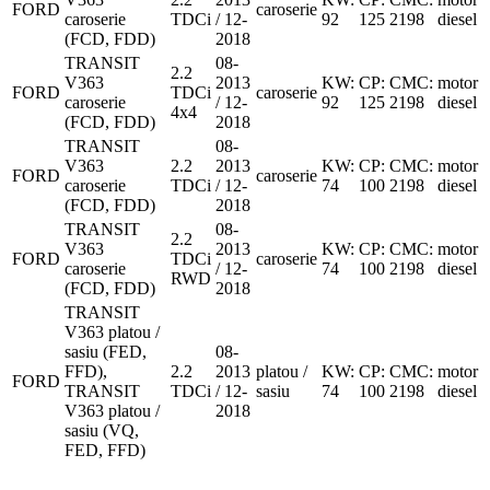
FORD
caroserie
caroserie
TDCi
/ 12-
92
125
2198
diesel
(FCD, FDD)
2018
TRANSIT
08-
2.2
V363
2013
KW:
CP:
CMC:
motor
FORD
TDCi
caroserie
caroserie
/ 12-
92
125
2198
diesel
4x4
(FCD, FDD)
2018
TRANSIT
08-
V363
2.2
2013
KW:
CP:
CMC:
motor
FORD
caroserie
caroserie
TDCi
/ 12-
74
100
2198
diesel
(FCD, FDD)
2018
TRANSIT
08-
2.2
V363
2013
KW:
CP:
CMC:
motor
FORD
TDCi
caroserie
caroserie
/ 12-
74
100
2198
diesel
RWD
(FCD, FDD)
2018
TRANSIT
V363 platou /
sasiu (FED,
08-
FFD),
2.2
2013
platou /
KW:
CP:
CMC:
motor
FORD
TRANSIT
TDCi
/ 12-
sasiu
74
100
2198
diesel
V363 platou /
2018
sasiu (VQ,
FED, FFD)