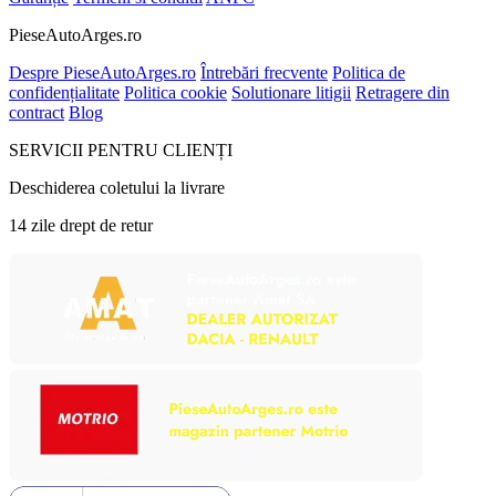
PieseAutoArges.ro
Despre PieseAutoArges.ro
Întrebări frecvente
Politica de
confidențialitate
Politica cookie
Solutionare litigii
Retragere din
contract
Blog
SERVICII PENTRU CLIENȚI
Deschiderea coletului la livrare
14 zile drept de retur