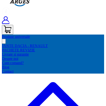
Produse universale
JANTE DACIA - RENAULT
PACHETE REVIZIE
Livrare si garantie
Despre noi
Cum comand?
Blog
Contact