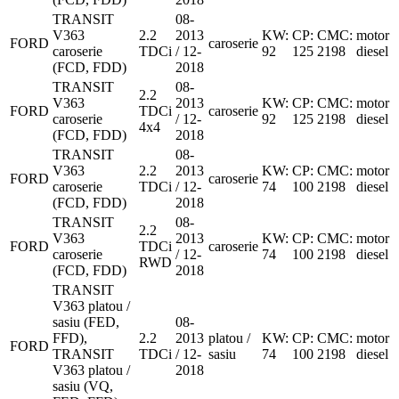
TRANSIT
08-
V363
2.2
2013
KW:
CP:
CMC:
motor
FORD
caroserie
caroserie
TDCi
/ 12-
92
125
2198
diesel
(FCD, FDD)
2018
TRANSIT
08-
2.2
V363
2013
KW:
CP:
CMC:
motor
FORD
TDCi
caroserie
caroserie
/ 12-
92
125
2198
diesel
4x4
(FCD, FDD)
2018
TRANSIT
08-
V363
2.2
2013
KW:
CP:
CMC:
motor
FORD
caroserie
caroserie
TDCi
/ 12-
74
100
2198
diesel
(FCD, FDD)
2018
TRANSIT
08-
2.2
V363
2013
KW:
CP:
CMC:
motor
FORD
TDCi
caroserie
caroserie
/ 12-
74
100
2198
diesel
RWD
(FCD, FDD)
2018
TRANSIT
V363 platou /
sasiu (FED,
08-
FFD),
2.2
2013
platou /
KW:
CP:
CMC:
motor
FORD
TRANSIT
TDCi
/ 12-
sasiu
74
100
2198
diesel
V363 platou /
2018
sasiu (VQ,