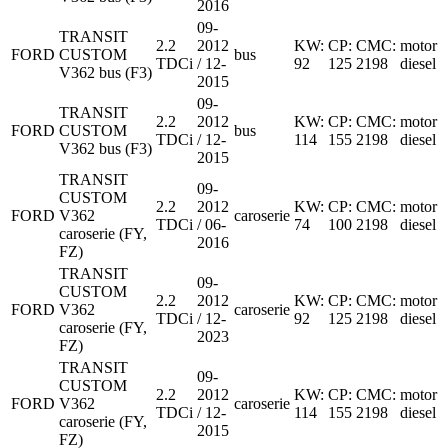
2016
09-
TRANSIT
2.2
2012
KW:
CP:
CMC:
motor
FORD
CUSTOM
bus
TDCi
/ 12-
92
125
2198
diesel
V362 bus (F3)
2015
09-
TRANSIT
2.2
2012
KW:
CP:
CMC:
motor
FORD
CUSTOM
bus
TDCi
/ 12-
114
155
2198
diesel
V362 bus (F3)
2015
TRANSIT
09-
CUSTOM
2.2
2012
KW:
CP:
CMC:
motor
FORD
V362
caroserie
TDCi
/ 06-
74
100
2198
diesel
caroserie (FY,
2016
FZ)
TRANSIT
09-
CUSTOM
2.2
2012
KW:
CP:
CMC:
motor
FORD
V362
caroserie
TDCi
/ 12-
92
125
2198
diesel
caroserie (FY,
2023
FZ)
TRANSIT
09-
CUSTOM
2.2
2012
KW:
CP:
CMC:
motor
FORD
V362
caroserie
TDCi
/ 12-
114
155
2198
diesel
caroserie (FY,
2015
FZ)