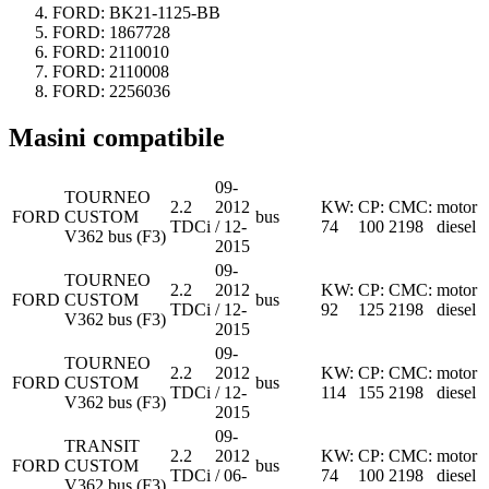
FORD:
BK21-1125-BB
FORD:
1867728
FORD:
2110010
FORD:
2110008
FORD:
2256036
Masini compatibile
09-
TOURNEO
2.2
2012
KW:
CP:
CMC:
motor
FORD
CUSTOM
bus
TDCi
/ 12-
74
100
2198
diesel
V362 bus (F3)
2015
09-
TOURNEO
2.2
2012
KW:
CP:
CMC:
motor
FORD
CUSTOM
bus
TDCi
/ 12-
92
125
2198
diesel
V362 bus (F3)
2015
09-
TOURNEO
2.2
2012
KW:
CP:
CMC:
motor
FORD
CUSTOM
bus
TDCi
/ 12-
114
155
2198
diesel
V362 bus (F3)
2015
09-
TRANSIT
2.2
2012
KW:
CP:
CMC:
motor
FORD
CUSTOM
bus
TDCi
/ 06-
74
100
2198
diesel
V362 bus (F3)