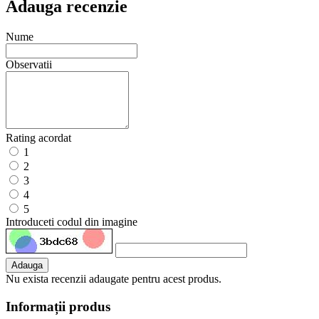
Adauga recenzie
Nume
Observatii
Rating acordat
1
2
3
4
5
Introduceti codul din imagine
Adauga
Nu exista recenzii adaugate pentru acest produs.
Informații produs