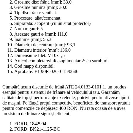
Grosime disc frâna [mm]:
33,0
Grosime minima [mm]:
30,0
Tip disc frâna:
ventilat
Procesare:
aliat/cementat
Suprafata:
acoperit (cu un strat protector)
Numar gauri:
5
Asezare gauri ø [mm]:
111,0
Înaltime [mm]:
55,3
Diametru de centrare [mm]:
93,1
Diametru interior [mm]:
136,0
Dimensiune filet:
M10x1,5
Articol completare/info suplimentar 2:
cu suruburi
Cod mapp disponibil:
Aprobare:
E1 90R-02C0115/0646
Cumpără acum discurile de frână ATE 24.0133-0101.1, un produs
esențial pentru sistemul de frânare al vehiculului tău. Garantăm
calitate de top și performanțe excelente, potrivit pentru diverse tipuri
de mașini. Pe lângă prețul competitiv, beneficiezi de transport gratuit
pentru comenzile ce depășesc 400 RON. Nu rata ocazia de a avea
un sistem de frânare sigur și eficient!
FORD:
1842994
FORD:
BK21-1125-BC