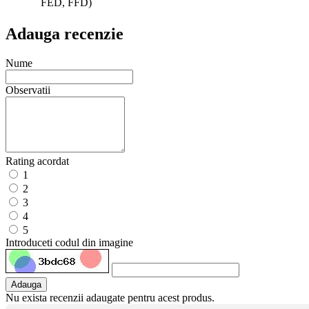
FED, FFD)
Adauga recenzie
Nume
Observatii
Rating acordat
1
2
3
4
5
Introduceti codul din imagine
Adauga
Nu exista recenzii adaugate pentru acest produs.