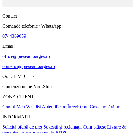
Contact
Comandă telefonic / WhatsApp:
0744369059
Email:
office@pieseautoarges.ro
comenzi@pieseautoarges.ro
Orar: L-V 9 – 17
Comenzi online Non-Stop
ZONA CLIENT
Contul Meu
Wishlist
Autentificare
Înregistrare
Coș cumpărături
INFORMATII
Solicită ofertă de preț
Sugestii și reclamații
Cum plătesc
Livrare &
Garanție
Termeni si conditii
ANPC