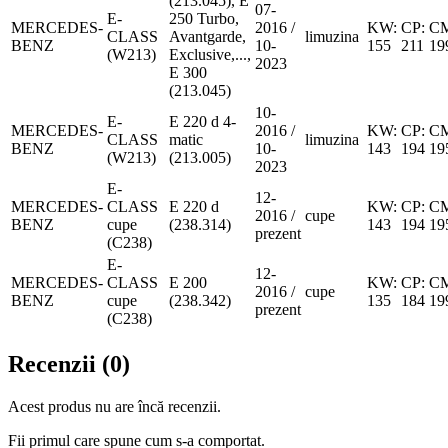
(213.045), E
07-
E-
250 Turbo,
MERCEDES-
2016 /
KW:
CP:
C
CLASS
Avantgarde,
limuzina
BENZ
10-
155
211
19
(W213)
Exclusive,...,
2023
E 300
(213.045)
10-
E-
E 220 d 4-
MERCEDES-
2016 /
KW:
CP:
C
CLASS
matic
limuzina
BENZ
10-
143
194
19
(W213)
(213.005)
2023
E-
12-
MERCEDES-
CLASS
E 220 d
KW:
CP:
C
2016 /
cupe
BENZ
cupe
(238.314)
143
194
19
prezent
(C238)
E-
12-
MERCEDES-
CLASS
E 200
KW:
CP:
C
2016 /
cupe
BENZ
cupe
(238.342)
135
184
19
prezent
(C238)
Recenzii (0)
Acest produs nu are încă recenzii.
Fii primul care spune cum s-a comportat.