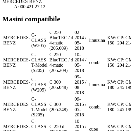
MERCEDES-BENZ
A 000 421 27 12
Masini compatibile
C 250
02-
C-
MERCEDES-
BlueTEC / d
2014 /
KW:
CP:
C
CLASS
limuzina
BENZ
4-matic
05-
150
204
21
(W205)
(205.009)
2018
C-
C 250
10-
MERCEDES-
CLASS
BlueTEC / d
2014 /
KW:
CP:
C
combi
BENZ
T-Model
4-matic
05-
150
204
21
(S205)
(205.209)
2018
09-
C-
MERCEDES-
C 300
2015 /
KW:
CP:
C
CLASS
limuzina
BENZ
(205.048)
08-
180
245
19
(W205)
2018
C-
09-
MERCEDES-
CLASS
C 300
2015 /
KW:
CP:
C
combi
BENZ
T-Model
(205.248)
05-
180
245
19
(S205)
2018
C-
10-
MERCEDES-
CLASS
C 250 d
2015 /
KW:
CP:
C
cupe