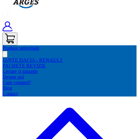
Produse universale
JANTE DACIA - RENAULT
PACHETE REVIZIE
Livrare si garantie
Despre noi
Cum comand?
Blog
Contact