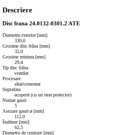
Descriere
Disc frana 24.0132-0301.2 ATE
Diametru exterior [mm]
330,0
Grosime disc frâna [mm]
32,0
Grosime minima [mm]
29,4
Tip disc frâna
ventilat
Procesare
aliat/cementat
Suprafata
acoperit (cu un strat protector)
Numar gauri
5
Asezare gauri ø [mm]
112,0
Înaltime [mm]
62,5
Diametru de centrare [mm]