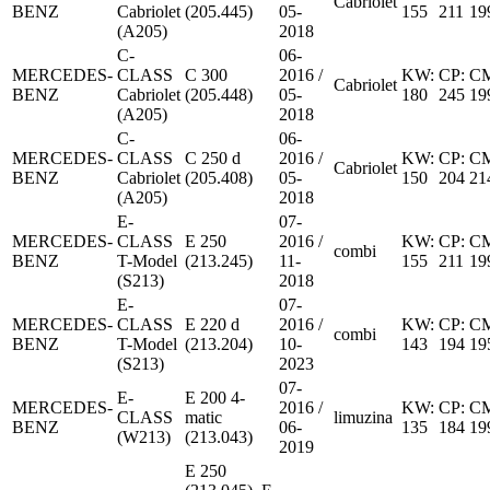
Cabriolet
BENZ
Cabriolet
(205.445)
05-
155
211
19
(A205)
2018
C-
06-
MERCEDES-
CLASS
C 300
2016 /
KW:
CP:
C
Cabriolet
BENZ
Cabriolet
(205.448)
05-
180
245
19
(A205)
2018
C-
06-
MERCEDES-
CLASS
C 250 d
2016 /
KW:
CP:
C
Cabriolet
BENZ
Cabriolet
(205.408)
05-
150
204
21
(A205)
2018
E-
07-
MERCEDES-
CLASS
E 250
2016 /
KW:
CP:
C
combi
BENZ
T-Model
(213.245)
11-
155
211
19
(S213)
2018
E-
07-
MERCEDES-
CLASS
E 220 d
2016 /
KW:
CP:
C
combi
BENZ
T-Model
(213.204)
10-
143
194
19
(S213)
2023
07-
E-
E 200 4-
MERCEDES-
2016 /
KW:
CP:
C
CLASS
matic
limuzina
BENZ
06-
135
184
19
(W213)
(213.043)
2019
E 250