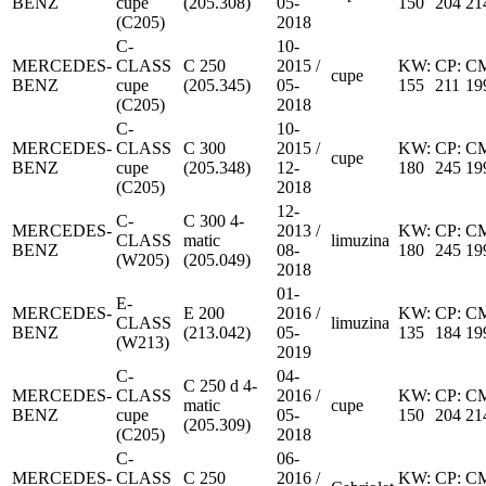
BENZ
cupe
(205.308)
05-
150
204
21
(C205)
2018
C-
10-
MERCEDES-
CLASS
C 250
2015 /
KW:
CP:
C
cupe
BENZ
cupe
(205.345)
05-
155
211
19
(C205)
2018
C-
10-
MERCEDES-
CLASS
C 300
2015 /
KW:
CP:
C
cupe
BENZ
cupe
(205.348)
12-
180
245
19
(C205)
2018
12-
C-
C 300 4-
MERCEDES-
2013 /
KW:
CP:
C
CLASS
matic
limuzina
BENZ
08-
180
245
19
(W205)
(205.049)
2018
01-
E-
MERCEDES-
E 200
2016 /
KW:
CP:
C
CLASS
limuzina
BENZ
(213.042)
05-
135
184
19
(W213)
2019
C-
04-
C 250 d 4-
MERCEDES-
CLASS
2016 /
KW:
CP:
C
matic
cupe
BENZ
cupe
05-
150
204
21
(205.309)
(C205)
2018
C-
06-
MERCEDES-
CLASS
C 250
2016 /
KW:
CP:
C