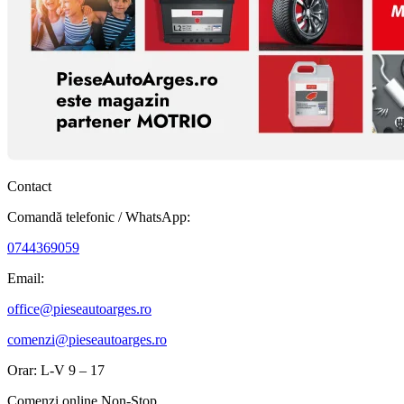
Contact
Comandă telefonic / WhatsApp:
0744369059
Email:
office@pieseautoarges.ro
comenzi@pieseautoarges.ro
Orar: L-V 9 – 17
Comenzi online Non-Stop