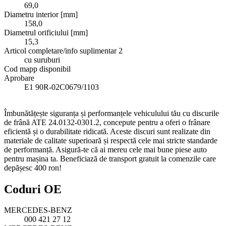
69,0
Diametru interior [mm]
158,0
Diametrul orificiului [mm]
15,3
Articol completare/info suplimentar 2
cu suruburi
Cod mapp disponibil
Aprobare
E1 90R-02C0679/1103
Îmbunătățește siguranța și performanțele vehiculului tău cu discurile
de frână ATE 24.0132-0301.2, concepute pentru a oferi o frânare
eficientă și o durabilitate ridicată. Aceste discuri sunt realizate din
materiale de calitate superioară și respectă cele mai stricte standarde
de performanță. Asigură-te că ai mereu cele mai bune piese auto
pentru mașina ta. Beneficiază de transport gratuit la comenzile care
depășesc 400 ron!
Coduri OE
MERCEDES-BENZ
000 421 27 12