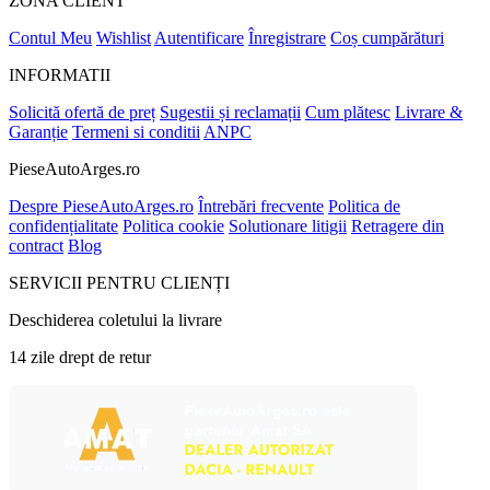
ZONA CLIENT
Contul Meu
Wishlist
Autentificare
Înregistrare
Coș cumpărături
INFORMATII
Solicită ofertă de preț
Sugestii și reclamații
Cum plătesc
Livrare &
Garanție
Termeni si conditii
ANPC
PieseAutoArges.ro
Despre PieseAutoArges.ro
Întrebări frecvente
Politica de
confidențialitate
Politica cookie
Solutionare litigii
Retragere din
contract
Blog
SERVICII PENTRU CLIENȚI
Deschiderea coletului la livrare
14 zile drept de retur