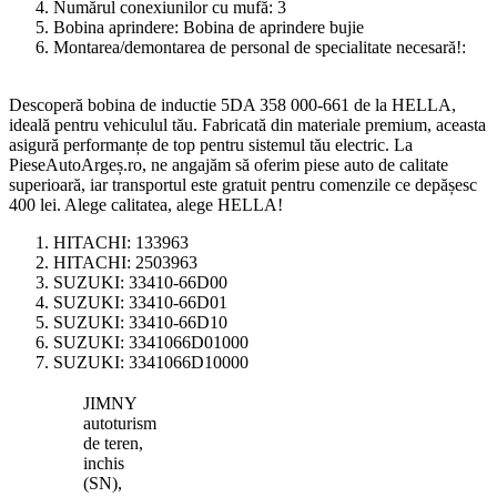
Numărul conexiunilor cu mufă:
3
Bobina aprindere:
Bobina de aprindere bujie
Montarea/demontarea de personal de specialitate necesară!:
Descoperă bobina de inductie 5DA 358 000-661 de la HELLA,
ideală pentru vehiculul tău. Fabricată din materiale premium, aceasta
asigură performanțe de top pentru sistemul tău electric. La
PieseAutoArgeș.ro, ne angajăm să oferim piese auto de calitate
superioară, iar transportul este gratuit pentru comenzile ce depășesc
400 lei. Alege calitatea, alege HELLA!
HITACHI:
133963
HITACHI:
2503963
SUZUKI:
33410-66D00
SUZUKI:
33410-66D01
SUZUKI:
33410-66D10
SUZUKI:
3341066D01000
SUZUKI:
3341066D10000
JIMNY
autoturism
de teren,
inchis
(SN),