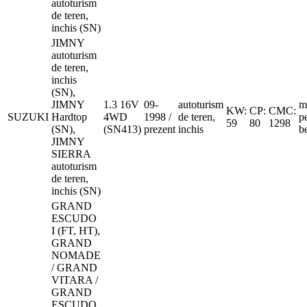
autoturism
de teren,
inchis (SN)
JIMNY
autoturism
de teren,
inchis
(SN),
JIMNY
1.3 16V
09-
autoturism
m
KW:
CP:
CMC:
SUZUKI
Hardtop
4WD
1998 /
de teren,
p
59
80
1298
(SN),
(SN413)
prezent
inchis
b
JIMNY
SIERRA
autoturism
de teren,
inchis (SN)
GRAND
ESCUDO
I (FT, HT),
GRAND
NOMADE
/ GRAND
VITARA /
GRAND
ESCUDO