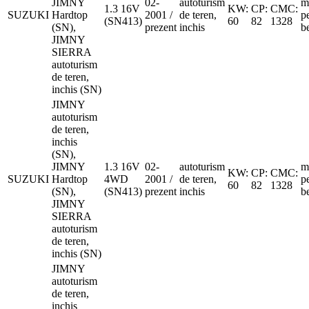
JIMNY
02-
autoturism
m
1.3 16V
KW:
CP:
CMC:
SUZUKI
Hardtop
2001 /
de teren,
p
(SN413)
60
82
1328
(SN),
prezent
inchis
b
JIMNY
SIERRA
autoturism
de teren,
inchis (SN)
JIMNY
autoturism
de teren,
inchis
(SN),
JIMNY
1.3 16V
02-
autoturism
m
KW:
CP:
CMC:
SUZUKI
Hardtop
4WD
2001 /
de teren,
p
60
82
1328
(SN),
(SN413)
prezent
inchis
b
JIMNY
SIERRA
autoturism
de teren,
inchis (SN)
JIMNY
autoturism
de teren,
inchis