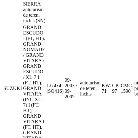
SIERRA
autoturism
de teren,
inchis (SN)
GRAND
ESCUDO
I (FT, HT),
GRAND
NOMADE
/ GRAND
VITARA /
GRAND
ESCUDO
/ XL-7 I
09-
(FT, HT),
autoturism
m
1.6 4x4
2003 /
KW:
CP:
CMC:
SUZUKI
GRAND
de teren,
p
(SQ416)
09-
71
97
1590
VITARA
inchis
b
2005
(INC XL-
7) I (FT,
HT),
GRAND
VITARA I
(FT, HT),
GRAND