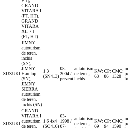
HT),
GRAND
VITARA I
(FT, HT),
GRAND
VITARA
XL-7 I
(FT, HT)
JIMNY
autoturism
de teren,
inchis
(SN),
JIMNY
08-
autoturism
m
1.3
KW:
CP:
CMC:
SUZUKI
Hardtop
2004 /
de teren,
p
(SN413)
63
86
1328
(SN),
prezent
inchis
b
JIMNY
SIERRA
autoturism
de teren,
inchis (SN)
GRAND
VITARA I
03-
autoturism
m
autoturism
1.6 4x4
1998 /
KW:
CP:
CMC:
SUZUKI
de teren,
p
de teren,
(SQ416)
07-
69
94
1590