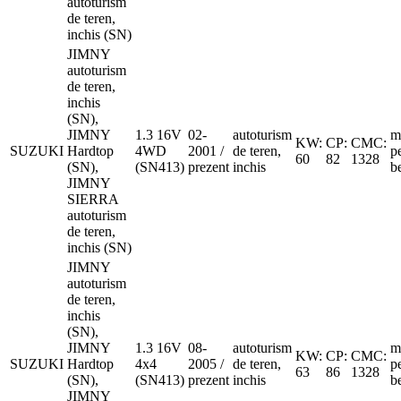
autoturism
de teren,
inchis (SN)
JIMNY
autoturism
de teren,
inchis
(SN),
JIMNY
1.3 16V
02-
autoturism
m
KW:
CP:
CMC:
SUZUKI
Hardtop
4WD
2001 /
de teren,
p
60
82
1328
(SN),
(SN413)
prezent
inchis
b
JIMNY
SIERRA
autoturism
de teren,
inchis (SN)
JIMNY
autoturism
de teren,
inchis
(SN),
JIMNY
1.3 16V
08-
autoturism
m
KW:
CP:
CMC:
SUZUKI
Hardtop
4x4
2005 /
de teren,
p
63
86
1328
(SN),
(SN413)
prezent
inchis
b
JIMNY