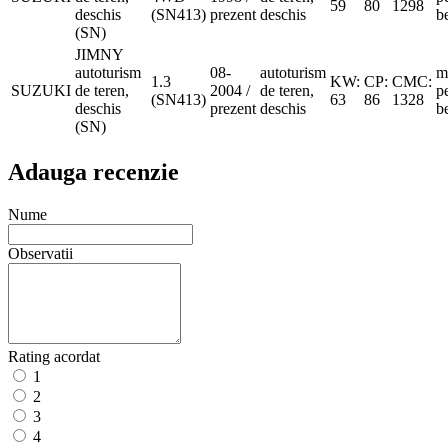
59
80
1298
deschis
(SN413)
prezent
deschis
b
(SN)
JIMNY
autoturism
08-
autoturism
m
1.3
KW:
CP:
CMC:
SUZUKI
de teren,
2004 /
de teren,
p
(SN413)
63
86
1328
deschis
prezent
deschis
b
(SN)
Adauga recenzie
Nume
Observatii
Rating acordat
1
2
3
4