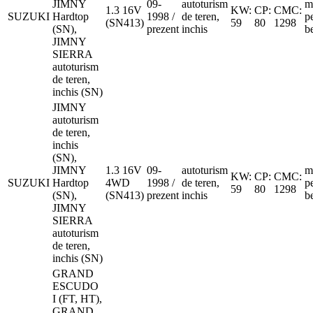
JIMNY
09-
autoturism
m
1.3 16V
KW:
CP:
CMC:
SUZUKI
Hardtop
1998 /
de teren,
p
(SN413)
59
80
1298
(SN),
prezent
inchis
b
JIMNY
SIERRA
autoturism
de teren,
inchis (SN)
JIMNY
autoturism
de teren,
inchis
(SN),
JIMNY
1.3 16V
09-
autoturism
m
KW:
CP:
CMC:
SUZUKI
Hardtop
4WD
1998 /
de teren,
p
59
80
1298
(SN),
(SN413)
prezent
inchis
b
JIMNY
SIERRA
autoturism
de teren,
inchis (SN)
GRAND
ESCUDO
I (FT, HT),
GRAND