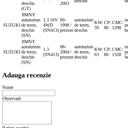
deschis
b
deschis
2003
(GT)
JIMNY
autoturism
1.3 16V
09-
autoturism
m
KW:
CP:
CMC:
SUZUKI
de teren,
4WD
1998 /
de teren,
p
59
80
1298
deschis
(SN413)
prezent
deschis
b
(SN)
JIMNY
autoturism
08-
autoturism
m
1.3
KW:
CP:
CMC:
SUZUKI
de teren,
2004 /
de teren,
p
(SN413)
63
86
1328
deschis
prezent
deschis
b
(SN)
Adauga recenzie
Nume
Observatii
Rating acordat