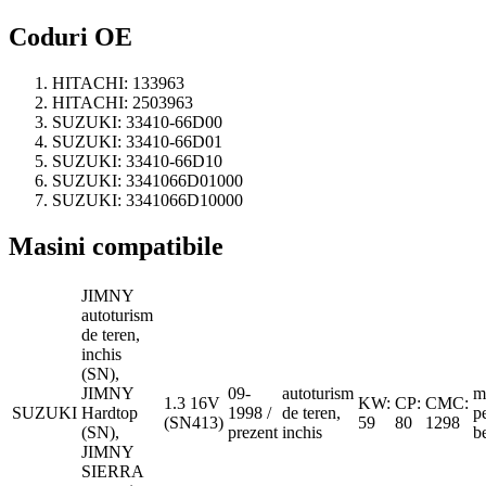
Coduri OE
HITACHI:
133963
HITACHI:
2503963
SUZUKI:
33410-66D00
SUZUKI:
33410-66D01
SUZUKI:
33410-66D10
SUZUKI:
3341066D01000
SUZUKI:
3341066D10000
Masini compatibile
JIMNY
autoturism
de teren,
inchis
(SN),
JIMNY
09-
autoturism
m
1.3 16V
KW:
CP:
CMC:
SUZUKI
Hardtop
1998 /
de teren,
p
(SN413)
59
80
1298
(SN),
prezent
inchis
b
JIMNY
SIERRA