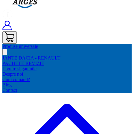
Produse universale
JANTE DACIA - RENAULT
PACHETE REVIZIE
Livrare si garantie
Despre noi
Cum comand?
Blog
Contact