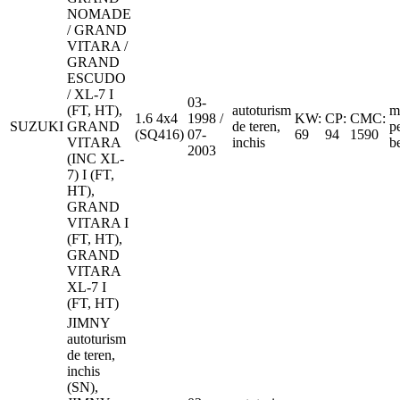
NOMADE
/ GRAND
VITARA /
GRAND
ESCUDO
/ XL-7 I
03-
(FT, HT),
autoturism
m
1.6 4x4
1998 /
KW:
CP:
CMC:
SUZUKI
GRAND
de teren,
p
(SQ416)
07-
69
94
1590
VITARA
inchis
b
2003
(INC XL-
7) I (FT,
HT),
GRAND
VITARA I
(FT, HT),
GRAND
VITARA
XL-7 I
(FT, HT)
JIMNY
autoturism
de teren,
inchis
(SN),