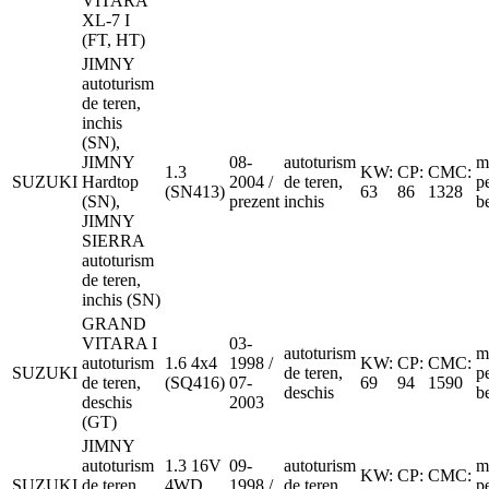
VITARA
XL-7 I
(FT, HT)
JIMNY
autoturism
de teren,
inchis
(SN),
JIMNY
08-
autoturism
m
1.3
KW:
CP:
CMC:
SUZUKI
Hardtop
2004 /
de teren,
p
(SN413)
63
86
1328
(SN),
prezent
inchis
b
JIMNY
SIERRA
autoturism
de teren,
inchis (SN)
GRAND
VITARA I
03-
autoturism
m
autoturism
1.6 4x4
1998 /
KW:
CP:
CMC:
SUZUKI
de teren,
p
de teren,
(SQ416)
07-
69
94
1590
deschis
b
deschis
2003
(GT)
JIMNY
autoturism
1.3 16V
09-
autoturism
m
KW:
CP:
CMC:
SUZUKI
de teren,
4WD
1998 /
de teren,
p