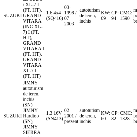
/ XL-7 I
03-
(FT, HT),
autoturism
m
1.6 4x4
1998 /
KW:
CP:
CMC:
SUZUKI
GRAND
de teren,
p
(SQ416)
07-
69
94
1590
VITARA
inchis
b
2003
(INC XL-
7) I (FT,
HT),
GRAND
VITARA I
(FT, HT),
GRAND
VITARA
XL-7 I
(FT, HT)
JIMNY
autoturism
de teren,
inchis
(SN),
JIMNY
02-
autoturism
m
1.3 16V
KW:
CP:
CMC:
SUZUKI
Hardtop
2001 /
de teren,
p
(SN413)
60
82
1328
(SN),
prezent
inchis
b
JIMNY
SIERRA