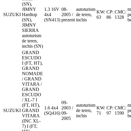
(SN),
JIMNY
1.3 16V
08-
autoturism
m
KW:
CP:
CMC:
SUZUKI
Hardtop
4x4
2005 /
de teren,
p
63
86
1328
(SN),
(SN413)
prezent
inchis
b
JIMNY
SIERRA
autoturism
de teren,
inchis (SN)
GRAND
ESCUDO
I (FT, HT),
GRAND
NOMADE
/ GRAND
VITARA /
GRAND
ESCUDO
/ XL-7 I
09-
(FT, HT),
autoturism
m
1.6 4x4
2003 /
KW:
CP:
CMC:
SUZUKI
GRAND
de teren,
p
(SQ416)
09-
71
97
1590
VITARA
inchis
b
2005
(INC XL-
7) I (FT,