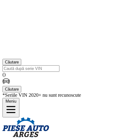
Căutare
(
)
Căutare
*Seriile VIN 2020+ nu sunt recunoscute
Meniu