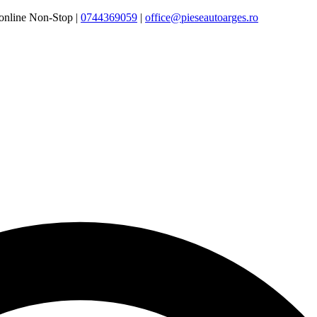
online Non-Stop |
0744369059‬
|
office@pieseautoarges.ro