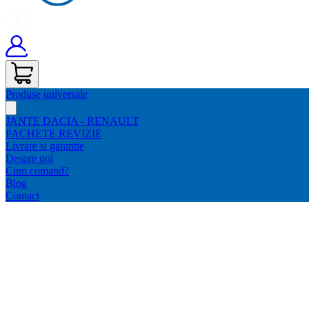
Produse universale
JANTE DACIA - RENAULT
PACHETE REVIZIE
Livrare si garantie
Despre noi
Cum comand?
Blog
Contact