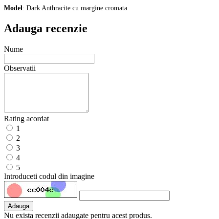
Model
: Dark Anthracite cu margine cromata
Adauga recenzie
Nume
Observatii
Rating acordat
1
2
3
4
5
Introduceti codul din imagine
Adauga
Nu exista recenzii adaugate pentru acest produs.