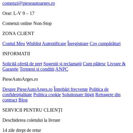
comenzi@pieseautoarges.ro
Orar: L-V 9 – 17
Comenzi online Non-Stop
ZONA CLIENT
Contul Meu
Wishlist
Autentificare
Înregistrare
Coș cumpărături
INFORMATII
Solicită ofertă de preț
Sugestii și reclamații
Cum plătesc
Livrare &
Garanție
Termeni si conditii
ANPC
PieseAutoArges.ro
Despre PieseAutoArges.ro
Întrebări frecvente
Politica de
confidențialitate
Politica cookie
Solutionare litigii
Retragere din
contract
Blog
SERVICII PENTRU CLIENȚI
Deschiderea coletului la livrare
14 zile drept de retur